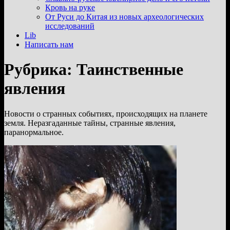
подменю
Кровь на руке
От Руси до Китая из новых археологических
исследований
Lib
Написать нам
Рубрика:
Таинственные
явления
Новости о странных событиях, происходящих на планете
земля. Неразгаданные тайны, странные явления,
паранормальное.