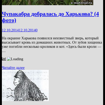
Чупакабра добралась до Харькова? (4
фото)
12.10.2014
12.10.2014
0
На окраине Харькова появился неизвестный зверь, который
высасывает кровь из домашних животных. От зубов хищника
уже погибли несколько кроликов и кот. «Здесь были кроли —
…
Чупакабра
Читайте далее
добралась
до
Харькова?
(4
фото)