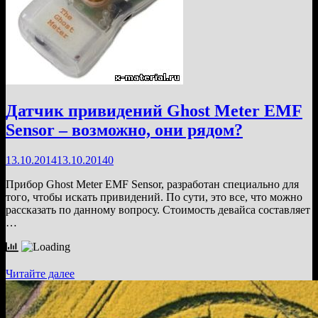
Датчик привидений Ghost Meter EMF
Sensor – возможно, они рядом?
13.10.2014
13.10.2014
0
Прибор Ghost Meter EMF Sensor, разработан специально для
того, чтобы искать привидений. По сути, это все, что можно
рассказать по данному вопросу. Стоимость девайса составляет
…
Датчик
Читайте далее
привидений
Ghost
Meter