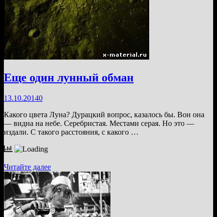
Еще один лунный обман
13.10.2014
0
Какого цвета Луна? Дурацкий вопрос, казалось бы. Вон она
— видна на небе. Серебристая. Местами серая. Но это —
издали. С такого расстояния, с какого …
Еще
Читайте далее
один
лунный
обман