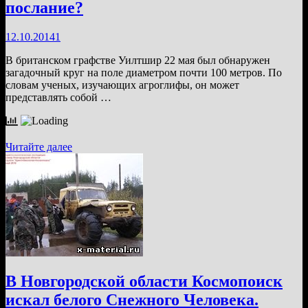
послание?
12.10.2014
1
В британском графстве Уилтшир 22 мая был обнаружен
загадочный круг на поле диаметром почти 100 метров. По
словам ученых, изучающих агроглифы, он может
представлять собой …
Новый
Читайте далее
круг
на
полях
—
зашифрованное
математическое
послание?
В Новгородской области Космопоиск
искал белого Снежного Человека.