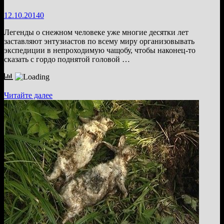
12.10.2014
0
Легенды о снежном человеке уже многие десятки лет
заставляют энтузиастов по всему миру организовывать
экспедиции в непроходимую чащобу, чтобы наконец-то
сказать с гордо поднятой головой …
В
Читайте далее
Новгородской
области
Космопоиск
искал
белого
Снежного
Человека.