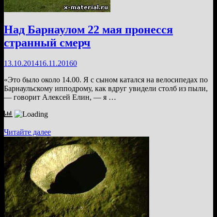
мяч
(+
видео)
Над Барнаулом 22 мая пронесся
странный смерч
13.10.2014
16.11.2016
0
«Это было около 14.00. Я с сыном катался на велосипедах по
Барнаульскому ипподрому, как вдруг увидели столб из пыли,
— говорит Алексей Елин, — я …
Над
Читайте далее
Барнаулом
22
мая
пронесся
странный
смерч