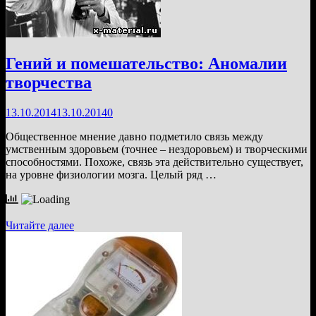
Гений и помешательство: Аномалии
творчества
13.10.2014
13.10.2014
0
Общественное мнение давно подметило связь между
умственным здоровьем (точнее – нездоровьем) и творческими
способностями. Похоже, связь эта действительно существует,
на уровне физиологии мозга. Целый ряд …
Гений
Читайте далее
и
помешательство:
Аномалии
творчества