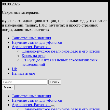
Перейти
08.08.2026
к
Секретные материалы
содержимому
журнал о загадках цивилизации, пришельцах с других планет
и измерений, тайнах, НЛО, мутантах и просто странных
людях, животных, явлениях
Таинственные явления
Научные статьи для уфологов
Археология. Раскопки.
Славяно-русское ювелирное дело и его истоки
Кровь на руке
От Руси до Китая из новых археологических
исследований
Lib
Написать нам
Найти:
Меню
Таинственные явления
Научные статьи для уфологов
Археология. Раскопки.
Показать
Славяно-русское ювелирное дело и его истоки