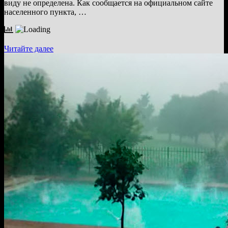
виду не определена. Как сообщается на официальном сайте
населенного пункта, …
В
Читайте далее
Канаде
из
озера
вытащили
неизвестного
зверя
(4
фото)