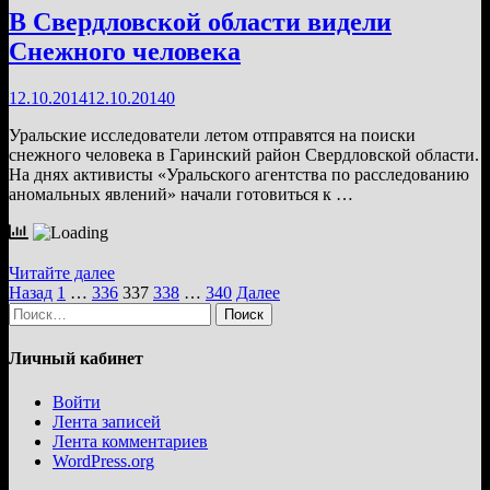
В Свердловской области видели
Снежного человека
12.10.2014
12.10.2014
0
Уральские исследователи летом отправятся на поиски
снежного человека в Гаринский район Свердловской области.
На днях активисты «Уральского агентства по расследованию
аномальных явлений» начали готовиться к …
В
Читайте далее
Свердловской
Пагинация
Назад
1
…
336
337
338
…
340
Далее
области
Найти:
записей
видели
Снежного
Личный кабинет
человека
Войти
Лента записей
Лента комментариев
WordPress.org