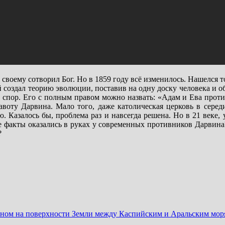
своему сотворил Бог. Но в 1859 году всё изменилось. Нашелся то
 создал теорию эволюции, поставив на одну доску человека и о
 спор. Его с полным правом можно назвать: «Адам и Ева проти
воту Дарвина. Мало того, даже католическая церковь в середи
 Казалось бы, проблема раз и навсегда решена. Но в 21 веке,
факты оказались в руках у современных противников Дарвина?
?
аном на поверхности Земли между Каспийским и Аральским мор