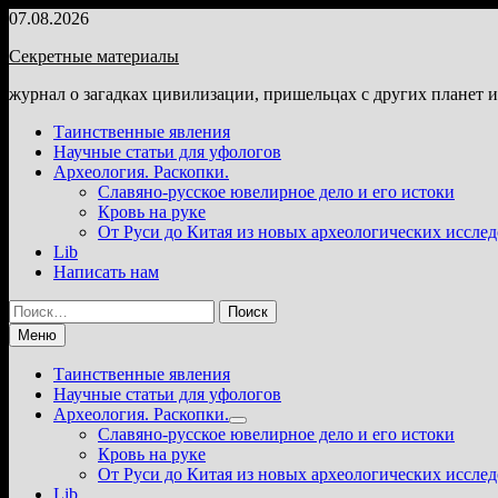
Перейти
07.08.2026
к
Секретные материалы
содержимому
журнал о загадках цивилизации, пришельцах с других планет 
Таинственные явления
Научные статьи для уфологов
Археология. Раскопки.
Славяно-русское ювелирное дело и его истоки
Кровь на руке
От Руси до Китая из новых археологических иссле
Lib
Написать нам
Найти:
Меню
Таинственные явления
Научные статьи для уфологов
Археология. Раскопки.
Показать
Славяно-русское ювелирное дело и его истоки
подменю
Кровь на руке
От Руси до Китая из новых археологических иссле
Lib