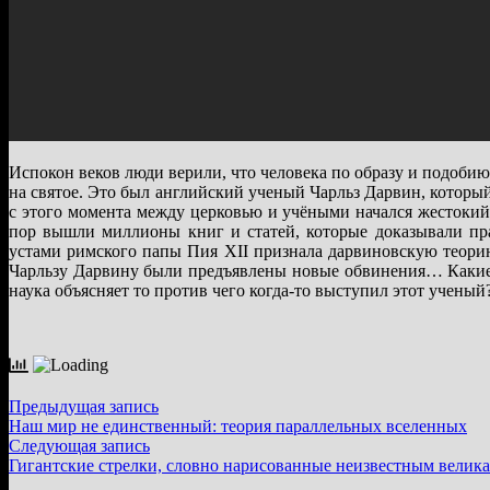
Испокон веков люди верили, что человека по образу и подобию 
на святое. Это был английский ученый Чарльз Дарвин, который
с этого момента между церковью и учёными начался жестокий
пор вышли миллионы книг и статей, которые доказывали пра
устами римского папы Пия XII признала дарвиновскую теорию.
Чарльзу Дарвину были предъявлены новые обвинения… Какие 
наука объясняет то против чего когда-то выступил этот ученый
Навигация
Предыдущая
Предыдущая запись
запись:
Наш мир не единственный: теория параллельных вселенных
по
Следующая
Следующая запись
записям
запись:
Гигантские стрелки, словно нарисованные неизвестным велик