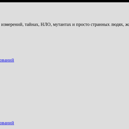
и измерений, тайнах, НЛО, мутантах и просто странных людях, 
дований
дований