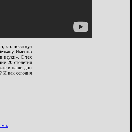
т, кто посягнул
безьяну. Именно
в науки». С тех
не 20 столетия
 уже в наши дни
 И как сегодня
ями.