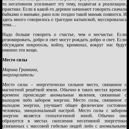
то негативном усиливают эту тему, подвигая к реализации,
практике. Если в какой-то деревне начинают говорить сначала
байками о маньяке, рано или поздно такой маньяк появится. И
здесь много говорилось о трагедии катынской, муссировалась
тема…
Надо больше говорить о счастье, чем о несчастье. Если
резюмировать, добро и свет могут рождать добро и свет. Если
обсуждаем некрополь, войну, криминал, вокруг нас будут
именно эти вещи.
Место силы
Марина Гранкина,
энергоцелитель:
Место силы – энергетически сильное место, связанное с
магнитной решёткой земли. Обычно в таких местах время от
времени происходят аномальные явления, связанные с
выходом либо забором энергии. Место силы, связанное с
выходом энергии, улучшает общее физическое состояние
человека, эмоциональный настрой. Место силы с забором
энергии является геопатогенной зоной. Обычно оно
образуется в местах скопления негативной энергетики
(связанных с массовой гибелью людей либо с аномальными