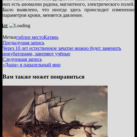
них есть аномалии радона, магнитного, электрического полей.
Было выявлено, что иногда здесь происходит изменение
параметров крови, меняется давление.
Метки
гиблое место
Катянь
Навигация
Предыдущая
Предыдущая запись
запись:
Через 10 лет естественное зачатие можно будет заменить
по
инкубаторами, заверяют учёные
записям
Следующая
Следующая запись
запись:
«Дыра» в паралельный мир
Вам также может понравиться