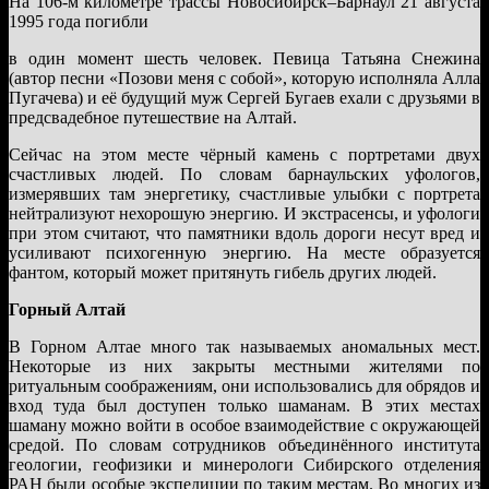
На 106-м километре трассы Новосибирск–Барнаул 21 августа
1995 года погибли
в один момент шесть человек. Певица Татьяна Снежина
(автор песни «Позови меня с собой», которую исполняла Алла
Пугачева) и её будущий муж Сергей Бугаев ехали с друзьями в
предсвадебное путешествие на Алтай.
Сейчас на этом месте чёрный камень с портретами двух
счастливых людей. По словам барнаульских уфологов,
измерявших там энергетику, счастливые улыбки с портрета
нейтрализуют нехорошую энергию. И экстрасенсы, и уфологи
при этом считают, что памятники вдоль дороги несут вред и
усиливают психогенную энергию. На месте образуется
фантом, который может притянуть гибель других людей.
Горный Алтай
В Горном Алтае много так называемых аномальных мест.
Некоторые из них закрыты местными жителями по
ритуальным соображениям, они использовались для обрядов и
вход туда был доступен только шаманам. В этих местах
шаману можно войти в особое взаимодействие с окружающей
средой. По словам сотрудников объединённого института
геологии, геофизики и минерологи Сибирского отделения
РАН были особые экспедиции по таким местам. Во многих из