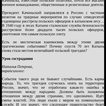
Качиньска, известные польские политики, почти всё высшее
военное командование, общественные и религиозные деятели.
Президент Качиньский направлялся в Россию с частным
визитом на траурные мероприятия по случаю семидесятой
годовщины расстрела польских офицеров в катынском лесу…
В 1940 году в лесах Катыни сталинские службы безопасности
расстреляли более двадцати тысяч польских офицеров,
уничтожив тем самым польскую элиту.
Есть ли мистическая взаимосвязь между этими двумя
трагическими событиями? Почему спустя 70 лет Катынь
снова стала местом величайшей польской трагедии?
Урок сострадания
Наталья Петрова,
парапсихолог:
События такого рода не бывают случайными. Есть карма
народа. То, что трагедия случилась опять на территории
России, значит, что не отработана какая-то ошибка в
отношениях между народами. Должны быть налажены
отношения между двумя странами, это однозначно. Идёт
смена властей. Эти люди ехали с миром на поминальную
службу. И это значит, что следующее правительство будет