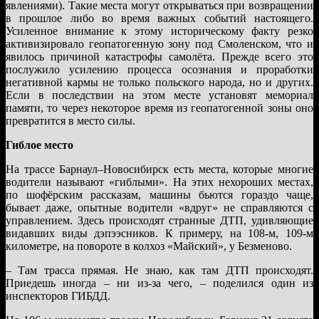
явлениями). Такие места могут открываться при возвращении
в прошлое либо во время важных событий настоящего.
Усиленное внимание к этому историческому факту резко
активизировало геопатогенную зону под Смоленском, что и
явилось причиной катастрофы самолёта. Прежде всего это
послужило усилению процесса осознания и проработки
негативной кармы не только польского народа, но и других.
Если в последствии на этом месте установят мемориал
памяти, то через некоторое время из геопатогенной зоны оно
превратится в место силы.
Гиблое место
На трассе Барнаул–Новосибирск есть места, которые многие
водители называют «гиблыми». На этих нехороших местах,
по шофёрским рассказам, машины бьются гораздо чаще,
бывает даже, опытные водители «вдруг» не справляются с
управлением. Здесь происходят странные ДТП, удивляющие
видавших виды дэпээсников. К примеру, на 108-м, 109-м
километре, на повороте в колхоз «Майский», у Безменово.
– Там трасса прямая. Не знаю, как там ДТП происходят.
Приедешь иногда – ни из-за чего, – поделился один из
инспекторов ГИБДД.