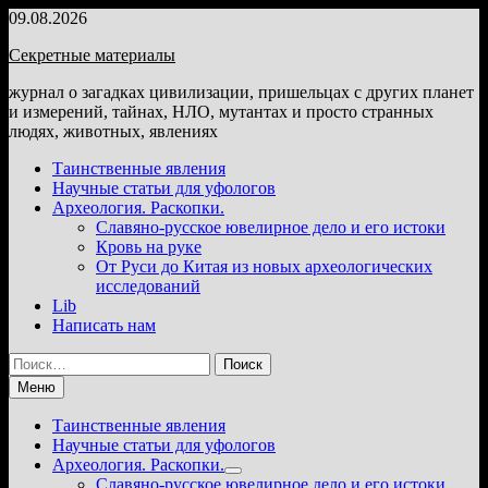
Перейти
09.08.2026
к
Секретные материалы
содержимому
журнал о загадках цивилизации, пришельцах с других планет
и измерений, тайнах, НЛО, мутантах и просто странных
людях, животных, явлениях
Таинственные явления
Научные статьи для уфологов
Археология. Раскопки.
Славяно-русское ювелирное дело и его истоки
Кровь на руке
От Руси до Китая из новых археологических
исследований
Lib
Написать нам
Найти:
Меню
Таинственные явления
Научные статьи для уфологов
Археология. Раскопки.
Показать
Славяно-русское ювелирное дело и его истоки