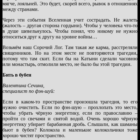
мягче, лояльней. Это будет, скорей всего, рывок в отношениях
между странами.
Через эти события Вселенная учит сострадать. Не жалеть
(жалость – другая сторона гордыни). Чтобы у человека что-то
в душе шевельнулось. Чтобы понял, что никому не нужно
относиться друг к другу на уровне войны…
Возьмём наш Сорочий Лог. Там такая же карма, расстреляли
священников. Но на этом месте не повторяются трагедии,
потому что там скит. Если бы на Катыни сделали часовню
или монастырь, отмолили место, не было бы этой трагедии.
Бить в бубен
Валентина Сечина,
специалист по фэн-шуй:
Если в каком-то пространстве произошла трагедия, то его
нужно очистить. Если по фэн-шую – прохлопать это место,
чтобы убрать чёрную энергетику, если по православию –
пройти со свечами и святой водой. Очень хорошо чёрную
энергетику убирает барабанная дробь. Слышали, как шаманы
бьют в бубен? Колокола и маленькие колокольчики тоже
хорошо чистят пространство.