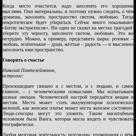
Когда место очистится, надо заполнять его хорошими
мыслями. Они материальны, и поэтому нужно следить, о чём
думаешь, заполнять пространство светом, любовью. Тогда
некротическое будет убираться. Сейчас много показывают
«Битву экстрасенсов». Ни один не сказал на местах трагедий:
уберите эту черноту, заполните светом, любовью. Это же
нетрудно. Можно, к примеру, представить шары: розовые –
любовь, зелёненькие – душа, жёлтые – радость — и мысленно
заполнить ими пространство.
Говорить о счастье
Николай Пантелеймонов,
астролог:
Произошедшее связано и с местом, и с людьми, и самое
главное, – с человеческими помыслами. Мы испытываем
разные эмоции. Человеческий настрой передаётся вещам и
местам. Место может стать аккумулятором психических
явлений, как женское платье может нести женское состояние.
Люди-сенсоры могут это уловить. Таким масштабным
человеком была Ванга, которая могла видеть и чувствовать
географически.
Любая мозговая деятельность, разговоры, упоминания о чём-