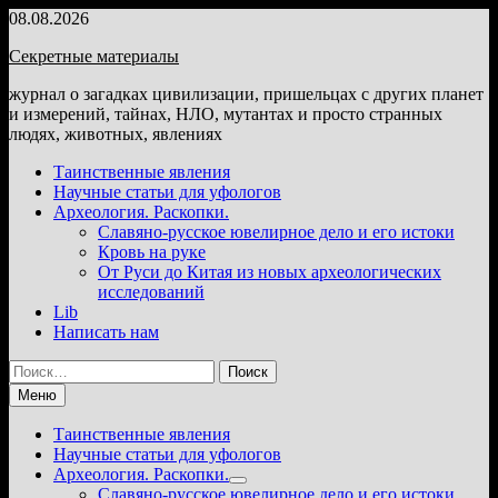
Перейти
08.08.2026
к
Секретные материалы
содержимому
журнал о загадках цивилизации, пришельцах с других планет
и измерений, тайнах, НЛО, мутантах и просто странных
людях, животных, явлениях
Таинственные явления
Научные статьи для уфологов
Археология. Раскопки.
Славяно-русское ювелирное дело и его истоки
Кровь на руке
От Руси до Китая из новых археологических
исследований
Lib
Написать нам
Найти:
Меню
Таинственные явления
Научные статьи для уфологов
Археология. Раскопки.
Показать
Славяно-русское ювелирное дело и его истоки