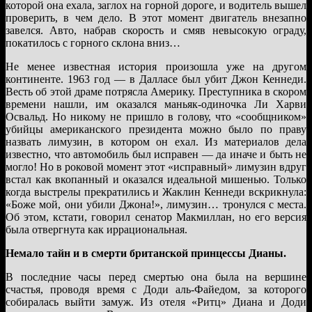
которой она ехала, заглох на горной дороге, и водитель вышел
проверить, в чем дело. В этот момент двигатель внезапно
завелся. Авто, набрав скорость и смяв невысокую ограду,
покатилось с горного склона вниз…
Не менее известная история произошла уже на другом
континенте. 1963 год — в Далласе был убит Джон Кеннеди.
Весть об этой драме потрясла Америку. Преступника в скором
времени нашли, им оказался маньяк-одиночка Ли Харви
Освальд. Но никому не пришло в голову, что «сообщником»
убийцы американского президента можно было по праву
назвать лимузин, в котором он ехал. Из материалов дела
известно, что автомобиль был исправен — да иначе и быть не
могло! Но в роковой момент этот «исправный» лимузин вдруг
встал как вкопанный и оказался идеальной мишенью. Только
когда выстрелы прекратились и Жаклин Кеннеди вскрикнула:
«Боже мой, они убили Джона!», лимузин… тронулся с места.
Об этом, кстати, говорил сенатор Макмиллан, но его версия
была отвергнута как иррациональная.
Немало тайн и в смерти британской принцессы Дианы.
В последние часы перед смертью она была на вершине
счастья, проводя время с Доди аль-Файедом, за которого
собиралась выйти замуж. Из отеля «Ритц» Диана и Доди