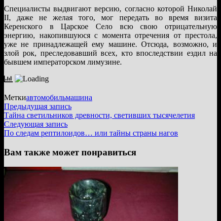
Специалисты выдвигают версию, согласно которой Николай
II, даже не желая того, мог передать во время визита
Керенского в Царское Село всю свою отрицательную
энергию, накопившуюся с момента отречения от престола,
уже не принадлежащей ему машине. Отсюда, возможно, и
злой рок, преследовавший всех, кто впоследствии ездил на
бывшем императорском лимузине.
Метки
автомобиль
машина
Навигация
Предыдущая
Предыдущая запись
запись:
Тайна светильников древности, светивших тысячелетия
по
Следующая
Следующая запись
записям
запись:
По следам рептилоидов… или тайны страны нагов
Вам также может понравиться