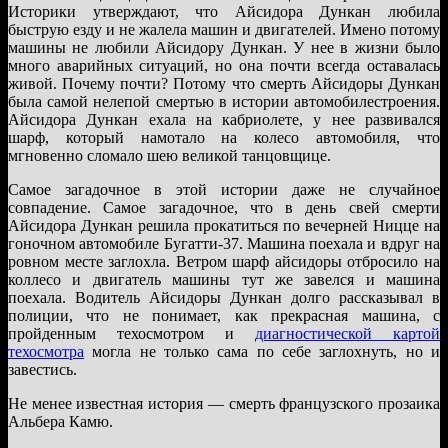
Историки утверждают, что Айсидора Дункан любила
быструю езду и не жалела машин и двигателей. Имено потому
машины не любили Айсидору Дункан. У нее в жизни было
много аварийных ситуаций, но она почти всегда оставалась
живой. Почему почти? Потому что смерть Айсидоры Дункан
была самой нелепой смертью в истории автомобилестроения.
Айсидора Дункан ехала на кабриолете, у нее развивался
шарф, который намотало на колесо автомобиля, что
мгновенно сломало шею великой танцовщице.
Самое загадочное в этой истории даже не случайное
совпадение. Самое загадочное, что в день свей смерти
Айсидора Дункан решила прокатиться по вечерней Ницце на
гоночном автомобиле Бугатти-37. Машина поехала и вдруг на
ровном месте заглохла. Ветром шарф айсидоры отбросило на
коллесо и двигатель машины тут же завелся и машина
поехала. Водитель Айсидоры Дункан долго рассказывал в
полиции, что не понимает, как прекрасная машина, с
пройденным техосмотром и
диагностической картой
техосмотра
могла не только сама по себе заглохнуть, но и
завестись.
Не менее известная история — смерть французского прозаика
Альбера Камю.