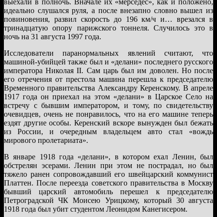
выехали в полночь. Вначале их «мерседес», как и положено,
идеально слушался руля, а после внезапно словно вышел из
повиновения, развил скорость до 196 км/ч и… врезался в
тринадцатую опору парижского тоннеля. Случилось это в
ночь на 31 августа 1997 года.
Исследователи паранормальных явлений считают, что
машиной-убийцей также был и «делани» последнего русского
императора Николая II. Сам царь был им доволен. Но после
его отречения от престола машина перешла к председателю
Временного правительства Александру Керенскому. В апреле
1917 года он приехал на этом «делани» в Царское Село на
встречу с бывшим императором, и тому, по свидетельству
очевидцев, очень не понравилось, что на его машине теперь
ездят другие особы. Керенский вскоре вынужден был бежать
из России, и очередным владельцем авто стал «вождь
мирового пролетариата».
В январе 1918 года «делани», в котором ехал Ленин, был
обстрелян эсерами. Ленин при этом не пострадал, но был
тяжело ранен сопровождавший его швейцарский коммунист
Платтен. После переезда советского правительства в Москву
бывший царский автомобиль перешел к председателю
Петроградской ЧК Моисею Урицкому, который 30 августа
1918 года был убит студентом Леонидом Канегисером.