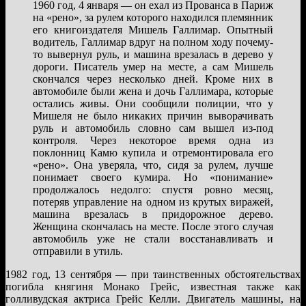
1960 год, 4 января — он ехал из Прованса в Париж
на «рено», за рулем которого находился племянник
его книгоиздателя Мишель Галлимар. Опытный
водитель, Галлимар вдруг на полном ходу почему-
то вывернул руль, и машина врезалась в дерево у
дороги. Писатель умер на месте, а сам Мишель
скончался через несколько дней. Кроме них в
автомобиле были жена и дочь Галлимара, которые
остались живы. Они сообщили полиции, что у
Мишеля не было никаких причин выворачивать
руль и автомобиль словно сам вышел из-под
контроля. Через некоторое время одна из
поклонниц Камю купила и отремонтировала его
«рено». Она уверяла, что, сидя за рулем, лучше
понимает своего кумира. Но «понимание»
продолжалось недолго: спустя ровно месяц,
потеряв управление на одном из крутых виражей,
машина врезалась в придорожное дерево.
Женщина скончалась на месте. После этого случая
автомобиль уже не стали восстанавливать и
отправили в утиль.
1982 год, 13 сентября — при таинственных обстоятельствах
погибла княгиня Монако Грейс, известная также как
голливудская актриса Грейс Келли. Двигатель машины, на