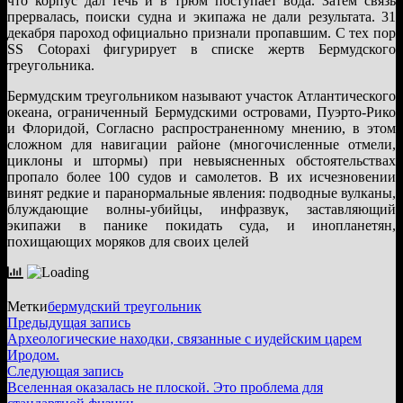
что корпус дал течь и в трюм поступает вода. Затем связь
прервалась, поиски судна и экипажа не дали результата. 31
декабря пароход официально признали пропавшим. С тех пор
SS Cotopaxi фигурирует в списке жертв Бермудского
треугольника.
Бермудским треугольником называют участок Атлантического
океана, ограниченный Бермудскими островами, Пуэрто-Рико
и Флоридой, Согласно распространенному мнению, в этом
сложном для навигации районе (многочисленные отмели,
циклоны и штормы) при невыясненных обстоятельствах
пропало более 100 судов и самолетов. В их исчезновении
винят редкие и паранормальные явления: подводные вулканы,
блуждающие волны-убийцы, инфразвук, заставляющий
экипажи в панике покидать суда, и инопланетян,
похищающих моряков для своих целей
Метки
бермудский треугольник
Навигация
Предыдущая
Предыдущая запись
запись:
Археологические находки, связанные с иудейским царем
по
Иродом.
записям
Следующая
Следующая запись
запись:
Вселенная оказалась не плоской. Это проблема для