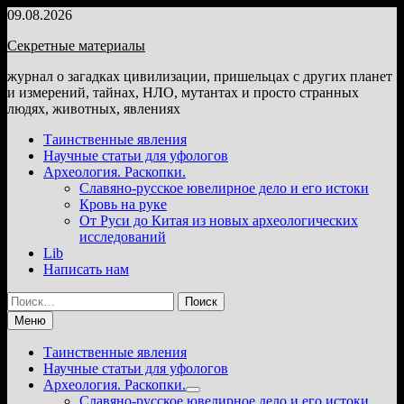
Перейти
09.08.2026
к
Секретные материалы
содержимому
журнал о загадках цивилизации, пришельцах с других планет
и измерений, тайнах, НЛО, мутантах и просто странных
людях, животных, явлениях
Таинственные явления
Научные статьи для уфологов
Археология. Раскопки.
Славяно-русское ювелирное дело и его истоки
Кровь на руке
От Руси до Китая из новых археологических
исследований
Lib
Написать нам
Найти:
Меню
Таинственные явления
Научные статьи для уфологов
Археология. Раскопки.
Показать
Славяно-русское ювелирное дело и его истоки