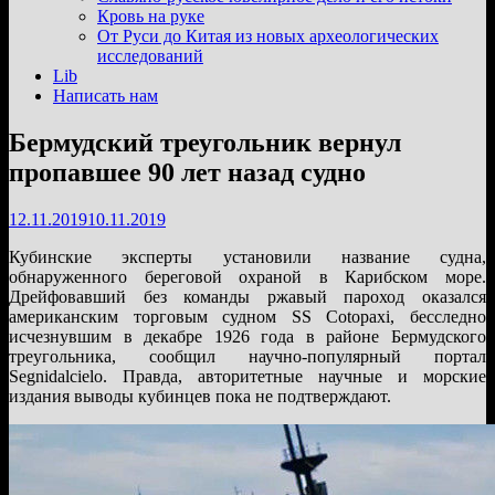
подменю
Кровь на руке
От Руси до Китая из новых археологических
исследований
Lib
Написать нам
Бермудский треугольник вернул
пропавшее 90 лет назад судно
12.11.2019
10.11.2019
Кубинские эксперты установили название судна,
обнаруженного береговой охраной в Карибском море.
Дрейфовавший без команды ржавый пароход оказался
американским торговым судном SS Cotopaxi, бесследно
исчезнувшим в декабре 1926 года в районе Бермудского
треугольника, сообщил научно-популярный портал
Segnidalcielo. Правда, авторитетные научные и морские
издания выводы кубинцев пока не подтверждают.