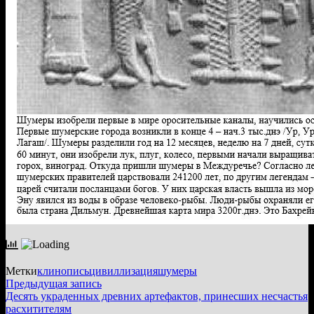
Метки
клинопись
цивиллизация
шумеры
Навигация
Предыдущая
Предыдущая запись
запись:
Десять украденных древних артефактов, принесших несчастья
по
расхитителям