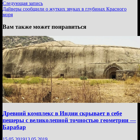
записям
Следующая
Следующая запись
запись:
Дайверы сообщили о жутких звуках в глубинах Красного
моря
Вам также может понравиться
Древний комплекс в Индии скрывает в себе
пещеры с великолепной точностью геометрии —
Барабар
15.05.2019
13.05.2019