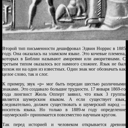
Второй тип письменности дешифровал Эдвин Норрис в 1885
году. Она оказалась на эламском языке. Это кочевые племена,
которых в Библии называют амореями или аморитянами. С
третьим типом оказалось все намного сложнее. Язык не был
похож ни на один из известных. Один знак мог обозначать как
целое слово, так и слог.
К примеру, звук «р» мог быть передан шестью различными
знаками. Это создавало большие трудности. 17 января 1869-го
года лингвист Жюль Опперт заявил, что язык 3 группы
является шумерским языком. А если существует язык,
следовательно, должен существовать и шумерский народ —
носитель языка. Но только в 1889-м году определение
«шумерский» принимается повсеместно научным кругом.
Так перед историей и человеком открывается древняя