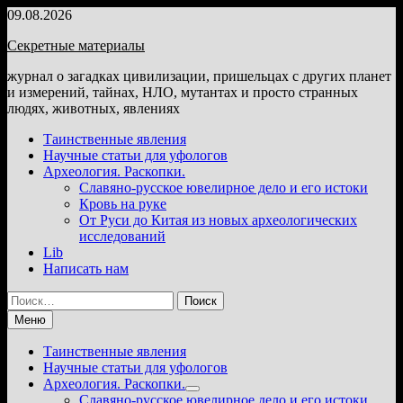
Перейти
09.08.2026
к
Секретные материалы
содержимому
журнал о загадках цивилизации, пришельцах с других планет
и измерений, тайнах, НЛО, мутантах и просто странных
людях, животных, явлениях
Таинственные явления
Научные статьи для уфологов
Археология. Раскопки.
Славяно-русское ювелирное дело и его истоки
Кровь на руке
От Руси до Китая из новых археологических
исследований
Lib
Написать нам
Найти:
Меню
Таинственные явления
Научные статьи для уфологов
Археология. Раскопки.
Показать
Славяно-русское ювелирное дело и его истоки