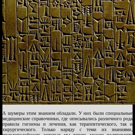
А шумеры этим знанием обладали. У них были специальные
медицинские справочники, где описывались различного рода
правила гигиены и лечения, как терапевтического, так и
хирургического. Только наряду с теми их знаниями,
правдоподобность которых мы теперь можем подтвердить