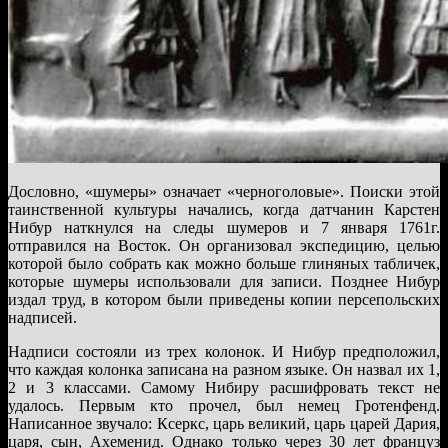
Дословно, «шумеры» означает «черноголовые». Поиски этой
таинственной культуры начались, когда датчанин Карстен
Нибур наткнулся на следы шумеров и 7 января 1761г.
отправился на Восток. Он организовал экспедицию, целью
которой было собрать как можно больше глиняных табличек,
которые шумеры использовали для записи. Позднее Нибур
издал труд, в котором были приведены копии персепольских
надписей.
Надписи состояли из трех колонок. И Нибур предположил,
что каждая колонка записана на разном языке. Он назвал их 1,
2 и 3 классами. Самому Нибиру расшифровать текст не
удалось. Первым кто прочел, был немец Гротенфенд.
Написанное звучало: Ксеркс, царь великий, царь царей Дария,
царя, сын, Ахеменид. Однако только через 30 лет француз