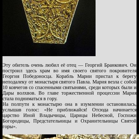
Эту обитель очень любил её отец — Георгий Бранкович. Он
построил здесь храм во имя своего святого покровителя
Георгия Победоносца. Корабль Марии пристал к берегу
неподалеку от монастыря святого Павла. Мария везла с собой
10 ковчегов со спасенными святынями, среди которых были и
Дары волхвов. Во главе торжественной процессии Мария
стала подниматься в гору.
На полпути к монастырю она в изумлении остановилась,
услышав голос: «Не приближайся! Отсюда начинается
царство Иной Владычицы, Царицы Небесной, Госпожи
Богородицы, Предстательницы и Охранительницы Святой
горы».