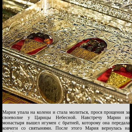
Мария упала на колени и стала молиться, прося прощения за
своеволие у Царицы Небесной. Навстречу Марии из
монастыря вышел игумен с братией, которому она передала
ковчеги со святынями. После этого Мария вернулась на