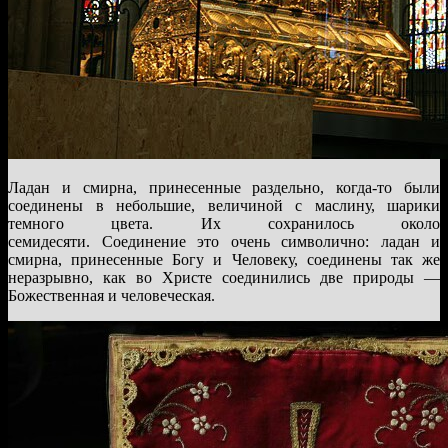
Ладан и смирна, принесенные раздельно, когда-то были
соединены в небольшие, величиной с маслину, шарики
темного цвета. Их сохранилось около
семидесяти. Соединение это очень символично: ладан и
смирна, принесенные Богу и Человеку, соединены так же
неразрывно, как во Христе соединились две природы —
Божественная и человеческая.