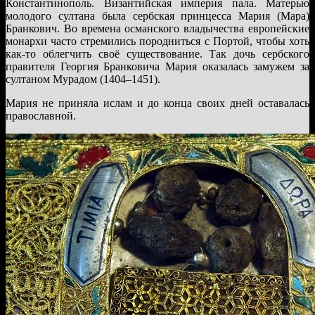
Константинополь. Византийская империя пала. Матерью
молодого султана была сербская принцесса Мария (Мара)
Бранкович. Во времена османского владычества европейские
монархи часто стремились породниться с Портой, чтобы хоть
как-то облегчить своё существование. Так дочь сербского
правителя Георгия Бранковича Мария оказалась замужем за
султаном Мурадом (1404–1451).
Мария не приняла ислам и до конца своих дней оставалась
православной.