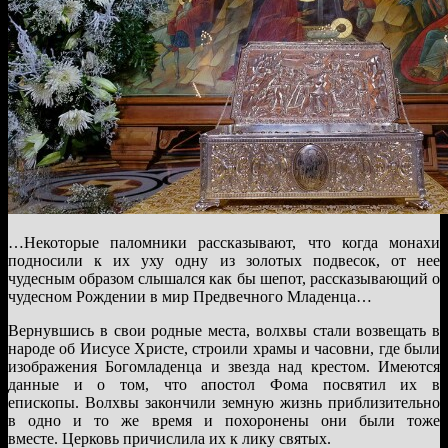
…Некоторые паломники рассказывают, что когда монахи
подносили к их уху одну из золотых подвесок, от нее
чудесным образом слышался как бы шепот, рассказывающий о
чудесном Рождении в мир Предвечного Младенца…
Вернувшись в свои родные места, волхвы стали возвещать в
народе об Иисусе Христе, строили храмы и часовни, где были
изображения Богомладенца и звезда над крестом. Имеются
данные и о том, что апостол Фома посвятил их в
епископы. Волхвы закончили земную жизнь приблизительно
в одно и то же время и похоронены они были тоже
вместе. Церковь причислила их к лику святых.