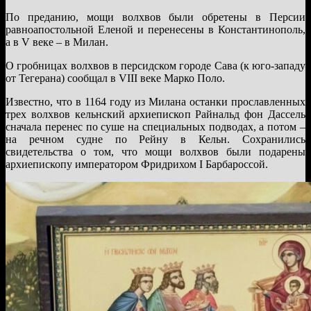
По преданию, мощи волхвов были обретены в Персии
равноапостольной Еленой и перенесены в Константинополь,
а в V веке – в Милан.
О гробницах волхвов в персидском городе Сава (к юго-западу
от Тегерана) сообщал в VIII веке Марко Поло.
Известно, что в 1164 году из Милана останки прославленных
трех волхвов кельнский архиепископ Райнальд фон Дассель
сначала перенес по суше на специальных подводах, а потом –
на речном судне по Рейну в Кельн. Сохранились
свидетельства о том, что мощи волхвов были подарены
архиепископу императором Фридрихом I Барбароссой.