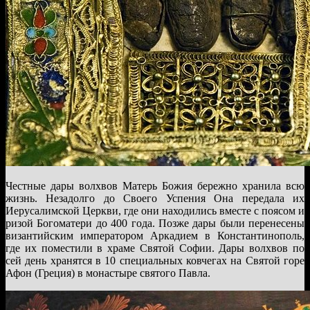
Честные дары волхвов Матерь Божия бережно хранила всю
жизнь. Незадолго до Своего Успения Она передала их
Иерусалимской Церкви, где они находились вместе с поясом и
ризой Богоматери до 400 года. Позже дары были перенесены
византийским императором Аркадием в Константинополь,
где их поместили в храме Святой Софии. Дары волхвов по
сей день хранятся в 10 специальных ковчегах на Святой горе
Афон (Греция) в монастыре святого Павла.