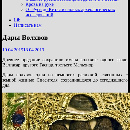
подменю
Кровь на руке
От Руси до Китая из новых археологических
исследований
Lib
Написать нам
Дары Волхвов
19.04.2019
18.04.2019
Древнее предание сохранило имена волхвов: одного звали
Валтасар, другого Гаспар, третьего Мельхиор.
Дары волхвов одна из немногих реликвий, связанных с
земной жизнью Спасителя, сохранившаяся до сегодняшнего
дня.