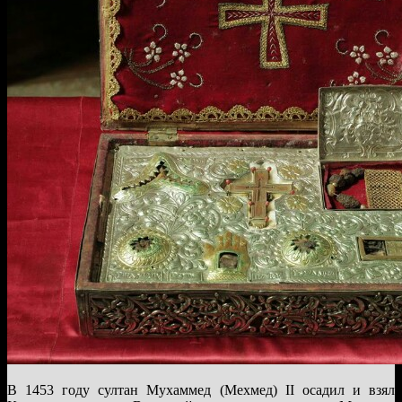
В 1453 году султан Мухаммед (Мехмед) II осадил и взял