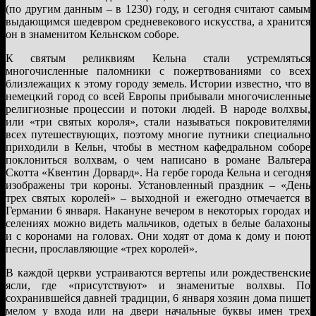
(по другим данным – в 1230) году, и сегодня считают самым
выдающимся шедевром средневекового искусства, а хранится
он в знаменитом Кельнском соборе.
К святым реликвиям Кельна стали устремляться
многочисленные паломники с пожертвованиями со всех
близлежащих к этому городу земель. Истории известно, что в
немецкий город со всей Европы прибывали многочисленные
религиозные процессии и потоки людей. В народе волхвы,
или «три святых короля», стали называться покровителями
всех путешествующих, поэтому многие путники специально
приходили в Кельн, чтобы в местном кафедральном соборе
поклониться волхвам, о чем написано в романе Вальтера
Скотта «Квентин Дорвард». На гербе города Кельна и сегодня
изображены три короны. Установленный праздник – «День
трех святых королей» – выходной и ежегодно отмечается в
Германии 6 января. Накануне вечером в некоторых городах и
селениях можно видеть мальчиков, одетых в белые балахоны
и с коронами на головах. Они ходят от дома к дому и поют
песни, прославляющие «трех королей».
В каждой церкви устраиваются вертепы или рождественские
ясли, где «присутствуют» и знаменитые волхвы. По
сохранившейся давней традиции, 6 января хозяин дома пишет
мелом у входа или на двери начальные буквы имен трех