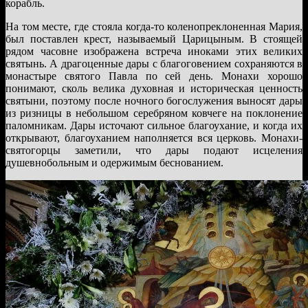
корабль.
На том месте, где стояла когда-то коленопреклоненная Мария,
был поставлен крест, называемый Царицыным. В стоящей
рядом часовне изображена встреча иноками этих великих
святынь. А драгоценные дары с благоговением сохраняются в
монастыре святого Павла по сей день. Монахи хорошо
понимают, сколь велика духовная и историческая ценность
святыни, поэтому после ночного богослужения выносят дары
из ризницы в небольшом серебряном ковчеге на поклонение
паломникам. Дары источают сильное благоухание, и когда их
открывают, благоуханием наполняется вся церковь. Монахи-
святогорцы заметили, что дары подают исцеления
душевнобольным и одержимым беснованием.