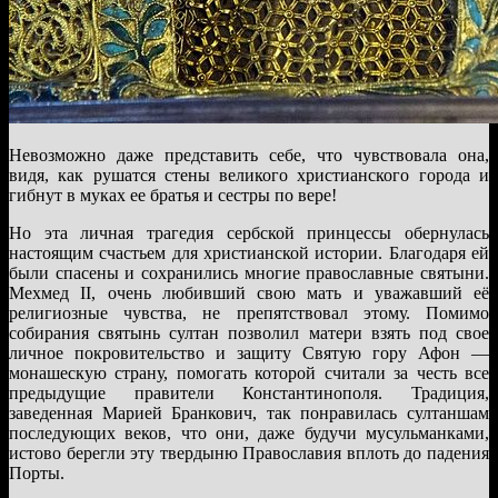
Невозможно даже представить себе, что чувствовала она,
видя, как рушатся стены великого христианского города и
гибнут в муках ее братья и сестры по вере!
Но эта личная трагедия сербской принцессы обернулась
настоящим счастьем для христианской истории. Благодаря ей
были спасены и сохранились многие православные святыни.
Мехмед II, очень любивший свою мать и уважавший её
религиозные чувства, не препятствовал этому. Помимо
собирания святынь султан позволил матери взять под свое
личное покровительство и защиту Святую гору Афон —
монашескую страну, помогать которой считали за честь все
предыдущие правители Константинополя. Традиция,
заведенная Марией Бранкович, так понравилась султаншам
последующих веков, что они, даже будучи мусульманками,
истово берегли эту твердыню Православия вплоть до падения
Порты.