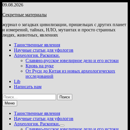
Перейти
09.08.2026
к
Секретные материалы
содержимому
журнал о загадках цивилизации, пришельцах с других планет
и измерений, тайнах, НЛО, мутантах и просто странных
людях, животных, явлениях
Таинственные явления
Научные статьи для уфологов
Археология. Раскопки.
Славяно-русское ювелирное дело и его истоки
Кровь на руке
От Руси до Китая из новых археологических
исследований
Lib
Написать нам
Найти:
Меню
Таинственные явления
Научные статьи для уфологов
Археология. Раскопки.
Показать
Славяно-русское ювелирное дело и его истоки