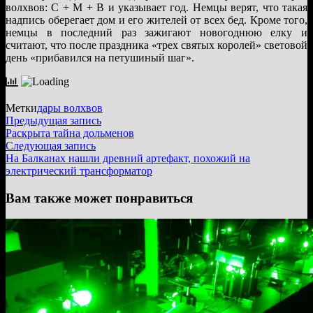
волхвов: С + М + В и указывает год. Немцы верят, что такая
надпись оберегает дом и его жителей от всех бед. Кроме того,
немцы в последний раз зажигают новогоднюю елку и
считают, что после праздника «трех святых королей» световой
день «прибавился на петушиный шаг».
Метки
дары волхвов
Навигация
Предыдущая
Предыдущая запись
запись:
Раскрыта тайна дольменов
по
Следующая
Следующая запись
записям
запись:
На Балканах нашли древний артефакт, похожий на
электрический трансформатор
Вам также может понравиться