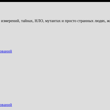
и измерений, тайнах, НЛО, мутантах и просто странных людях, 
дований
дований