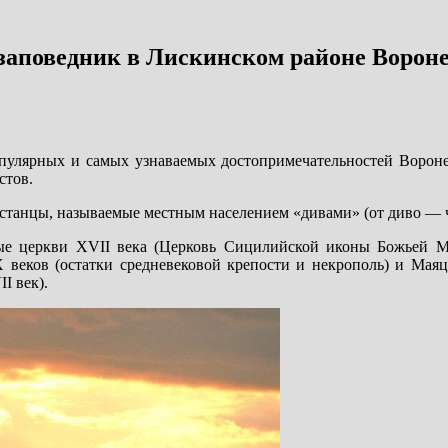
заповедник в Лискинском районе Ворон
пулярных и самых узнаваемых достопримечательностей Вороне
стов.
станцы, называемые местным населением «дивами» (от диво — ч
ые церкви XVII века (Церковь Сицилийской иконы Божьей М
 веков (остатки средневековой крепости и некрополь) и Мая
I век).