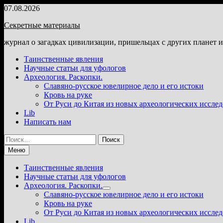
Перейти
07.08.2026
к
Секретные материалы
содержимому
журнал о загадках цивилизации, пришельцах с других планет 
Таинственные явления
Научные статьи для уфологов
Археология. Раскопки.
Славяно-русское ювелирное дело и его истоки
Кровь на руке
От Руси до Китая из новых археологических иссле
Lib
Написать нам
Найти:
Меню
Таинственные явления
Научные статьи для уфологов
Археология. Раскопки.
Показать
Славяно-русское ювелирное дело и его истоки
подменю
Кровь на руке
От Руси до Китая из новых археологических иссле
Lib