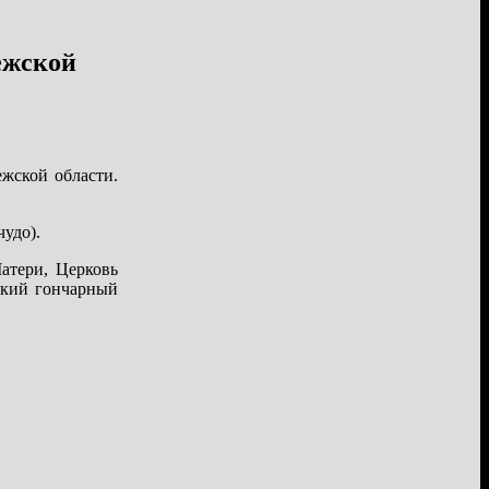
ежской
жской области.
удо).
атери, Церковь
цкий гончарный