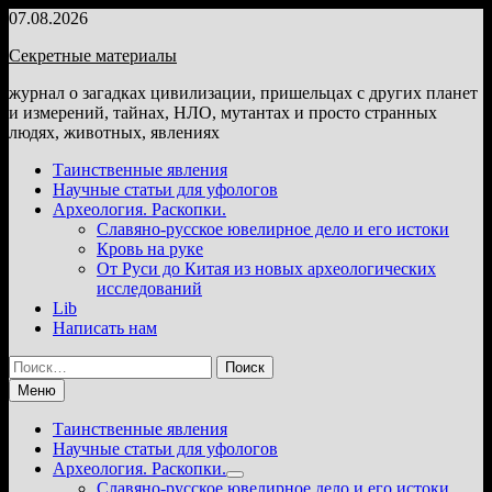
Перейти
07.08.2026
к
Секретные материалы
содержимому
журнал о загадках цивилизации, пришельцах с других планет
и измерений, тайнах, НЛО, мутантах и просто странных
людях, животных, явлениях
Таинственные явления
Научные статьи для уфологов
Археология. Раскопки.
Славяно-русское ювелирное дело и его истоки
Кровь на руке
От Руси до Китая из новых археологических
исследований
Lib
Написать нам
Найти:
Меню
Таинственные явления
Научные статьи для уфологов
Археология. Раскопки.
Показать
Славяно-русское ювелирное дело и его истоки