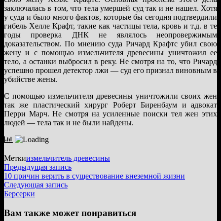
заключалась в том, что тела умершей суд так и не нашел. Хотя
у суда и было много фактов, которые бы сегодня подтвердили
гибель Хелле Крафт, такие как частицы тела, кровь и т.д. в те
годы проверка ДНК не являлось неопровержимым
доказательством. По мнению суда Ричард Крафтс убил свою
жену и с помощью измельчителя древесины уничтожил ее
тело, а останки выбросил в реку. Не смотря на то, что Ричард
успешно прошел детектор лжи — суд его признал виновным в
убийстве жены.
С помощью измельчителя древесины уничтожили своих жен
так же пластический хирург Роберт Биренбаум и адвокат
Перри Марч. Не смотря на усиленные поиски тел жен этих
людей — тела так и не были найдены.
Метки
измельчитель древесины
Навигация
Предыдущая
Предыдущая запись
запись:
10 причин верить в существование внеземной жизни
по
Следующая
Следующая запись
записям
запись:
Берсерки
Вам также может понравиться