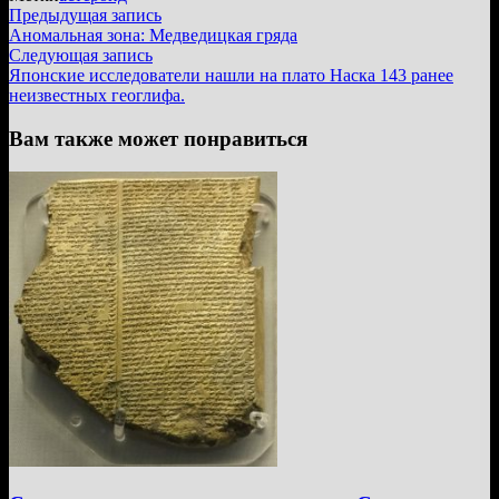
Навигация
Предыдущая
Предыдущая запись
запись:
Аномальная зона: Медведицкая гряда
по
Следующая
Следующая запись
записям
запись:
Японские исследователи нашли на плато Наска 143 ранее
неизвестных геоглифа.
Вам также может понравиться