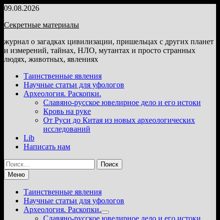
Перейти
09.08.2026
к
Секретные материалы
содержимому
журнал о загадках цивилизации, пришельцах с других планет
и измерений, тайнах, НЛО, мутантах и просто странных
людях, животных, явлениях
Таинственные явления
Научные статьи для уфологов
Археология. Раскопки.
Славяно-русское ювелирное дело и его истоки
Кровь на руке
От Руси до Китая из новых археологических
исследований
Lib
Написать нам
Найти:
Меню
Таинственные явления
Научные статьи для уфологов
Археология. Раскопки.
Показать
Славяно-русское ювелирное дело и его истоки