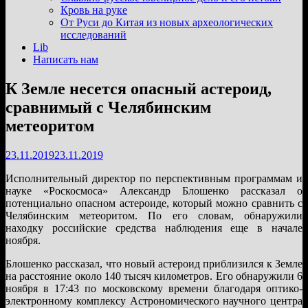
подменю
Кровь на руке
От Руси до Китая из новых археологических
исследований
Lib
Написать нам
К Земле несется опасный астероид,
сравнимый с Челябинским
метеоритом
23.11.2019
23.11.2019
Исполнительный директор по перспективным программам и
науке «Роскосмоса» Александр Блошенко рассказал о
потенциально опасном астероиде, который можно сравнить с
Челябинским метеоритом. По его словам, обнаружили
находку российские средства наблюдения еще в начале
ноября.
Блошенко рассказал, что новый астероид приблизился к Земле
на расстояние около 140 тысяч километров. Его обнаружили 6
ноября в 17:43 по московскому времени благодаря оптико-
электронному комплексу Астрономического научного центра