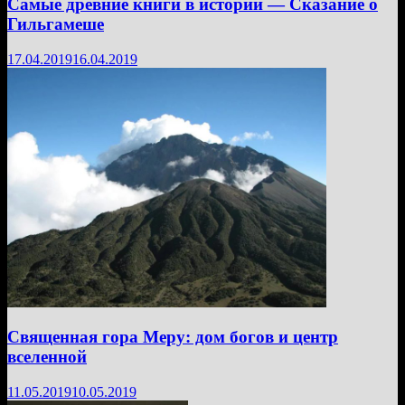
Самые древние книги в истории — Сказание о
Гильгамеше
17.04.2019
16.04.2019
Священная гора Меру: дом богов и центр
вселенной
11.05.2019
10.05.2019