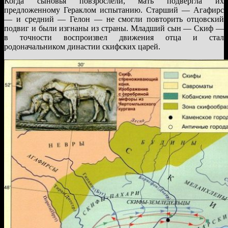
Когда сыновья повзрослели, мать подвергла их
предложенному Гераклом испытанию. Старший — Агафирс
— и средний — Гелон — не смогли повторить отцовский
подвиг и были изгнаны из страны. Младший сын — Скиф —
в точности воспроизвел движения отца и стал
родоначальником династии скифских царей.