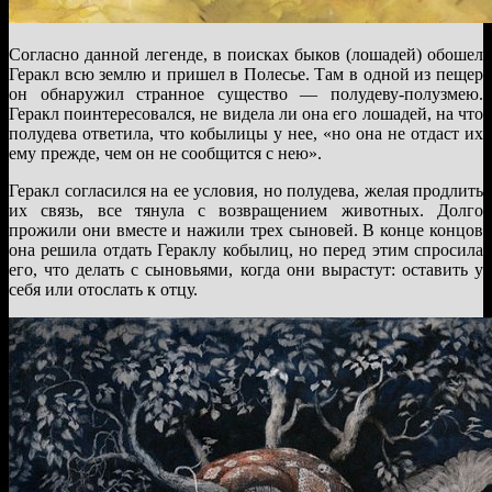
Согласно данной легенде, в поисках быков (лошадей) обошел
Геракл всю землю и пришел в Полесье. Там в одной из пещер
он обнаружил странное существо — полудеву-полузмею.
Геракл поинтересовался, не видела ли она его лошадей, на что
полудева ответила, что кобылицы у нее, «но она не отдаст их
ему прежде, чем он не сообщится с нею».
Геракл согласился на ее условия, но полудева, желая продлить
их связь, все тянула с возвращением животных. Долго
прожили они вместе и нажили трех сыновей. В конце концов
она решила отдать Гераклу кобылиц, но перед этим спросила
его, что делать с сыновьями, когда они вырастут: оставить у
себя или отослать к отцу.