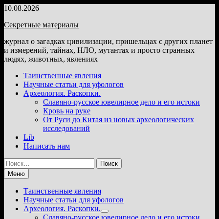
Перейти
10.08.2026
к
Секретные материалы
содержимому
журнал о загадках цивилизации, пришельцах с других планет
и измерений, тайнах, НЛО, мутантах и просто странных
людях, животных, явлениях
Таинственные явления
Научные статьи для уфологов
Археология. Раскопки.
Славяно-русское ювелирное дело и его истоки
Кровь на руке
От Руси до Китая из новых археологических
исследований
Lib
Написать нам
Найти:
Меню
Таинственные явления
Научные статьи для уфологов
Археология. Раскопки.
Показать
Славяно-русское ювелирное дело и его истоки