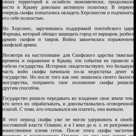
своих территорий и ослабело экономически, продолжало
вести в Крыму довольно активную политику. В первую
очередь скифы попытались овладеть Херсонесом и подчинить
его себе полностью.
Но Херсонес, заручившись поддержкой понтийского царя
Фарнака, который обещал защищать город от варваров, разбил
армию скифов и тавров. Война закончилась поражением
скифской армии.
Несмотря на наступившие для Скифского царства тяжелые
времена и поражение в Крыму, эти события не привели к
гибели государства. Историки свидетельствуют, что большую
часть войн скифы начинали из-за недостатка денег в
государстве. Но после того как они лишились своего былого
могущества, поправить свое положение скифы решили
другим способом.
Государство решило передавать во владение свои земли тем,
кто хотел их обрабатывать, и довольствовались оговоренной
платой. С теми, кто отказывался им платить, они воевали.
В этот период скифы уже не могли удерживать в своей-
постоянной власти Ольвию, и в I веке до н. э. ее разгромило
воинственное племя гетов. После этого скифы частично
заселили и восстановили Ольвию, но она уже ничем не