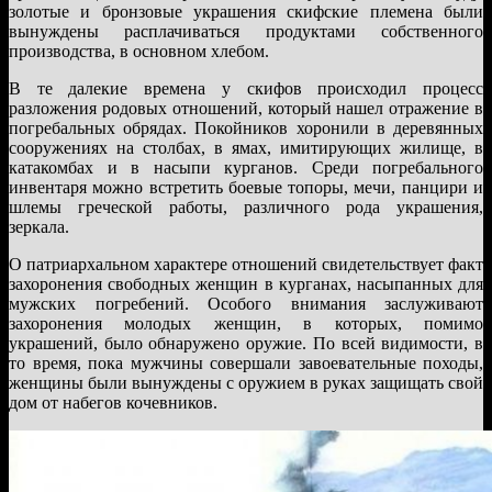
золотые и бронзовые украшения скифские племена были
вынуждены расплачиваться продуктами собственного
производства, в основном хлебом.
В те далекие времена у скифов происходил процесс
разложения родовых отношений, который нашел отражение в
погребальных обрядах. Покойников хоронили в деревянных
сооружениях на столбах, в ямах, имитирующих жилище, в
катакомбах и в насыпи курганов. Среди погребального
инвентаря можно встретить боевые топоры, мечи, панцири и
шлемы греческой работы, различного рода украшения,
зеркала.
О патриархальном характере отношений свидетельствует факт
захоронения свободных женщин в курганах, насыпанных для
мужских погребений. Особого внимания заслуживают
захоронения молодых женщин, в которых, помимо
украшений, было обнаружено оружие. По всей видимости, в
то время, пока мужчины совершали завоевательные походы,
женщины были вынуждены с оружием в руках защищать свой
дом от набегов кочевников.