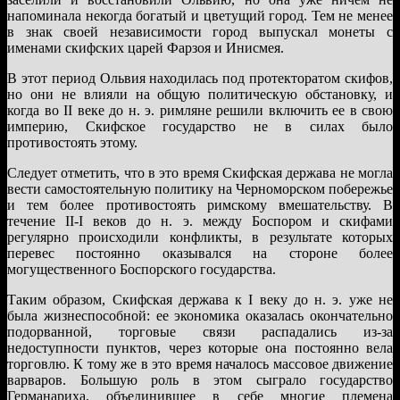
напоминала некогда богатый и цветущий город. Тем не менее
в знак своей независимости город выпускал монеты с
именами скифских царей Фарзоя и Инисмея.
В этот период Ольвия находилась под протекторатом скифов,
но они не влияли на общую политическую обстановку, и
когда во II веке до н. э. римляне решили включить ее в свою
империю, Скифское государство не в силах было
противостоять этому.
Следует отметить, что в это время Скифская держава не могла
вести самостоятельную политику на Черноморском побережье
и тем более противостоять римскому вмешательству. В
течение II-I веков до н. э. между Боспором и скифами
регулярно происходили конфликты, в результате которых
перевес постоянно оказывался на стороне более
могущественного Боспорского государства.
Таким образом, Скифская держава к I веку до н. э. уже не
была жизнеспособной: ее экономика оказалась окончательно
подорванной, торговые связи распадались из-за
недоступности пунктов, через которые она постоянно вела
торговлю. К тому же в это время началось массовое движение
варваров. Большую роль в этом сыграло государство
Германариха, объединившее в себе многие племена