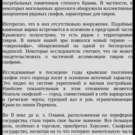
погребальных памятников степного Крыма. В частности, в
некоторых могильниках археологи обнаружили коллективные
захоронения рядовых скифов, характерные для тавров.
Интересно, что в них отсутствовало вооружение. Подобные
каменные ящики встречаются в основном в предгорной части
Крымского полуострова, то есть рядом с территориями
тавров. В начале нашей эры появился новый термин —
«тавроскифы», обнаруженный на одной из боспорских
надписей. Некоторые исследователи считают, что он может
свидетельствовать о частичной ассимиляции тавров со
скифами.
Исследованные в последние годы крымские поселения
скифов этого периода носят в основном античный характер.
Это видно по системе укреплений и жилым постройкам.
Наиболее показательным в этом отношении являются
Неаполь скифский — город, совместивший в себе варварские
и греческие черты; турецкий вал и ров, ограничивающие
Крым по линии Перекопа.
Во II веке до н. э. Ольвия, расположенная на периферии
государства, стала терять свое былое значение. Все большую
роль, особенно в торговле, приобретал Херсонес. Скифское
государство, несмотря на то что потеряло значительную часть