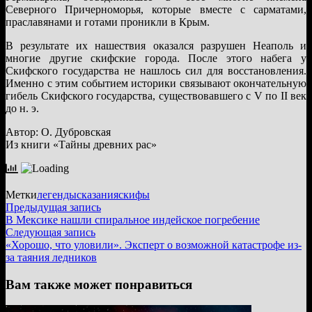
Северного Причерноморья, которые вместе с сарматами,
праславянами и готами проникли в Крым.
В результате их нашествия оказался разрушен Неаполь и
многие другие скифские города. После этого набега у
Скифского государства не нашлось сил для восстановления.
Именно с этим событием историки связывают окончательную
гибель Скифского государства, существовавшего с V по II век
до н. э.
Автор: О. Дубровская
Из книги «Тайны древних рас»
Метки
легенды
сказания
скифы
Навигация
Предыдущая
Предыдущая запись
запись:
В Мексике нашли спиральное индейское погребение
по
Следующая
Следующая запись
записям
запись:
«Хорошо, что уловили». Эксперт о возможной катастрофе из-
за таяния ледников
Вам также может понравиться