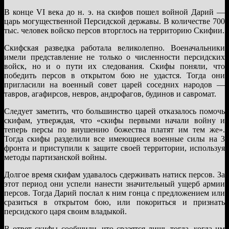
В конце VI века до н. э. на скифов пошел войной Дарий —
царь могущественной Персидской державы. В количестве 700
тыс. человек войско персов вторглось на территорию Скифии.
Скифская разведка работала великолепно. Военачальники
имели представление не только о численности персидских
войск, но и о пути их следования. Скифы поняли, что
победить персов в открытом бою не удастся. Тогда они
пригласили на военный совет царей соседних народов —
тавров, агафирсов, невров, андрофагов, будинов и савромат.
Следует заметить, что большинство царей отказалось помочь
скифам, утверждая, что «скифы первыми начали войну и
теперь персы по внушению божества платят им тем же».
Тогда скифы разделили все имеющиеся военные силы на 3
фронта и приступили к защите своей территории, используя
методы партизанской войны.
Долгое время скифам удавалось сдерживать натиск персов. За
этот период они успели нанести значительный ущерб армии
персов. Тогда Дарий послал к ним гонца с предложением или
сразиться в открытом бою, или покориться и признать
персидского царя своим владыкой.
В ответ скифы сообщили, что сразятся лишь тогда, когда им