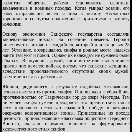
развития общества рабами становились пленники,
захваченные в военных походах. Когда умирал хозяин, его
рабы отправлялись вслед за ним в могилу. Несчастных
хоронили в согнутом положении с прижатыми к животу
коленями.
Основу экономики Скифского государства составляли
завоевательные походы на соседние племена. Геродот
повествует о походе на мидийцев, который длился целых 28
лет. Уставшие, возвращались скифы в родные места, надеясь
найти там уют и покой. Однако их надеждам не суждено было
сбыться. Вернувшись домой, «они встретили выступившее
против них немалое войско, потому что скифские женщины,
вследствие продолжительного отсутствия своих мужей,
вступили в связь с рабами…»
Юноши, родившиеся в результате подобных мезальянсов,
решили выступить против скифов. Они вырыли глубокий ров
протяженностью от Таврических гор до озера Меотиды. Тем
не менее скифы сумели преодолеть это препятствие, после
чего произошло несколько сражений, победу в которых
одержали возвратившиеся воины. Принесенные из похода
ценности, принадлежавшие классовым обществам Переднего
Востока, оказали огромное влияние на формирование
художественного стиля скифов.