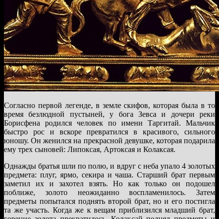
Согласно первой легенде, в земле скифов, которая была в то
время безлюдной пустыней, у бога Зевса и дочери реки
Борисфена родился человек по имени Таргитай. Мальчик
быстро рос и вскоре превратился в красивого, сильного
юношу. Он женился на прекрасной девушке, которая подарила
ему трех сыновей: Липоксая, Артоксая и Колаксая.
Однажды братья шли по полю, и вдруг с неба упало 4 золотых
предмета: плуг, ярмо, секира и чаша. Старший брат первым
заметил их и захотел взять. Но как только он подошел
поближе, золото неожиданно воспламенилось. Затем
предметы попытался поднять второй брат, но и его постигла
та же участь. Когда же к вещам приблизился младший брат,
горение золота прекратилось. Колаксай поднял предметы и