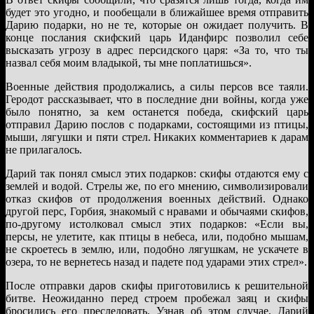
будет это угодно, и пообещали в ближайшее время отправить
Дарию подарки, но не те, которые он ожидает получить. В
конце послания скифский царь Иданфирс позволил себе
высказать угрозу в адрес персидского царя: «За то, что ты
назвал себя моим владыкой, ты мне поплатишься».
Военные действия продолжались, а силы персов все таяли.
Геродот рассказывает, что в последние дни войны, когда уже
было понятно, за кем останется победа, скифский царь
отправил Дарию послов с подарками, состоящими из птицы,
мыши, лягушки и пяти стрел. Никаких комментариев к дарам
не прилагалось.
Дарий так понял смысл этих подарков: скифы отдаются ему с
землей и водой. Стрелы же, по его мнению, символизировали
отказ скифов от продолжения военных действий. Однако
другой перс, Горбия, знакомый с нравами и обычаями скифов,
по-другому истолковал смысл этих подарков: «Если вы,
персы, не улетите, как птицы в небеса, или, подобно мышам,
не скроетесь в землю, или, подобно лягушкам, не ускачете в
озера, то не вернетесь назад и падете под ударами этих стрел».
После отправки даров скифы приготовились к решительной
битве. Неожиданно перед строем пробежал заяц и скифы
бросились его преследовать. Узнав об этом случае, Дарий