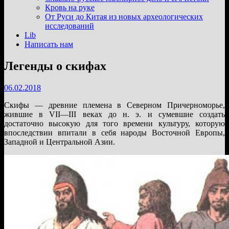
подменю
Кровь на руке
От Руси до Китая из новых археологических
исследований
Lib
Написать нам
Легенды о скифах
06.02.2018
Скифы — древние племена в Северном Причерноморье,
жившие в VII—III веках до н. э. и сумевшие создать
достаточно высокую для того времени культуру, которую
впоследствии впитали в себя народы Восточной Европы,
Западной и Центральной Азии.