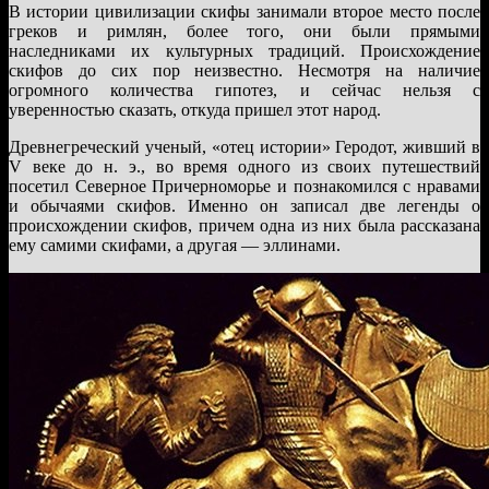
В истории цивилизации скифы занимали второе место после
греков и римлян, более того, они были прямыми
наследниками их культурных традиций. Происхождение
скифов до сих пор неизвестно. Несмотря на наличие
огромного количества гипотез, и сейчас нельзя с
уверенностью сказать, откуда пришел этот народ.
Древнегреческий ученый, «отец истории» Геродот, живший в
V веке до н. э., во время одного из своих путешествий
посетил Северное Причерноморье и познакомился с нравами
и обычаями скифов. Именно он записал две легенды о
происхождении скифов, причем одна из них была рассказана
ему самими скифами, а другая — эллинами.