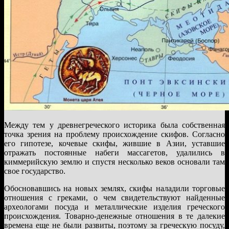
Между тем у древнегреческого историка была собственная
точка зрения на проблему происхождение скифов. Согласно
его гипотезе, кочевые скифы, жившие в Азии, уставшие
отражать постоянные набеги массагетов, удалились в
киммерийскую землю и спустя несколько веков основали там
свое государство.
Обосновавшись на новых землях, скифы наладили торговые
отношения с греками, о чем свидетельствуют найденные
археологами посуда и металлические изделия греческого
происхождения. Товарно-денежные отношения в те далекие
времена еще не были развиты, поэтому за греческую посуду,