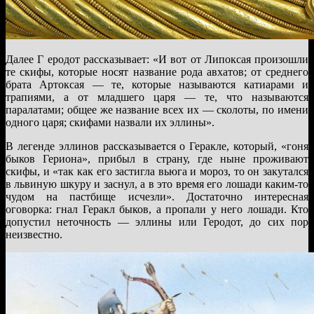
Далее Г еродот рассказывает: «И вот от Липоксая произошли
те скифы, которые носят название рода авхатов; от среднего
брата Артоксая — те, которые называются катиарами и
трапиями, а от младшего царя — те, что называются
паралатами; общее же название всех их — сколоты, по имени
одного царя; скифами назвали их эллины».
В легенде эллинов рассказывается о Геракле, который, «гоня
быков Гериона», прибыл в страну, где ныне проживают
скифы, и «так как его застигла вьюга и мороз, то он закутался
в львиную шкуру и заснул, а в это время его лошади каким-то
чудом на пастбище исчезли». Достаточно интересная
оговорка: гнал Геракл быков, а пропали у него лошади. Кто
допустил неточность — эллины или Геродот, до сих пор
неизвестно.