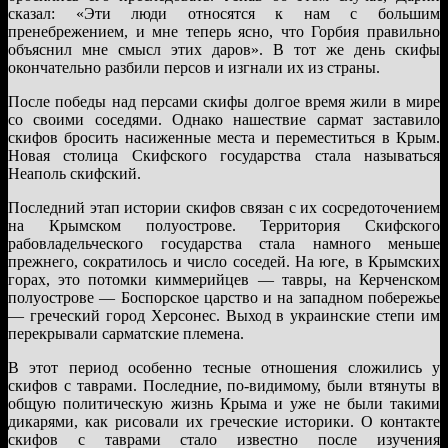
сказал: «Эти люди относятся к нам с большим
пренебрежением, и мне теперь ясно, что Горбия правильно
объяснил мне смысл этих даров». В тот же день скифы
окончательно разбили персов и изгнали их из страны.
После победы над персами скифы долгое время жили в мире
со своими соседями. Однако нашествие сармат заставило
скифов бросить насиженные места и переместиться в Крым.
Новая столица Скифского государства стала называться
Неаполь скифский.
Последний этап истории скифов связан с их сосредоточением
на Крымском полуострове. Территория Скифского
рабовладельческого государства стала намного меньше
прежнего, сократилось и число соседей. На юге, в Крымских
горах, это потомки киммерийцев — тавры, на Керченском
полуострове — Боспорское царство и на западном побережье
— греческий город Херсонес. Выход в украинские степи им
перекрывали сарматские племена.
В этот период особенно тесные отношения сложились у
скифов с таврами. Последние, по-видимому, были втянуты в
общую политическую жизнь Крыма и уже не были такими
дикарями, как рисовали их греческие историки. О контакте
скифов с таврами стало известно после изучения