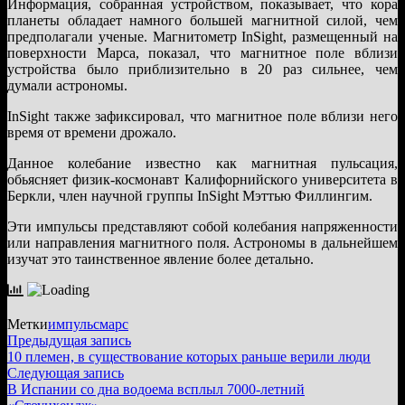
Информация, собранная устройством, показывает, что кора
планеты обладает намного большей магнитной силой, чем
предполагали ученые. Магнитометр InSight, размещенный на
поверхности Марса, показал, что магнитное поле вблизи
устройства было приблизительно в 20 раз сильнее, чем
думали астрономы.
InSight также зафиксировал, что магнитное поле вблизи него
время от времени дрожало.
Данное колебание известно как магнитная пульсация,
обьясняет физик-космонавт Калифорнийского университета в
Беркли, член научной группы InSight Мэттью Филлингим.
Эти импульсы представляют собой колебания напряженности
или направления магнитного поля. Астрономы в дальнейшем
изучат это таинственное явление более детально.
Метки
импульс
марс
Навигация
Предыдущая
Предыдущая запись
запись:
10 племен, в существование которых раньше верили люди
по
Следующая
Следующая запись
записям
запись:
В Испании со дна водоема всплыл 7000-летний