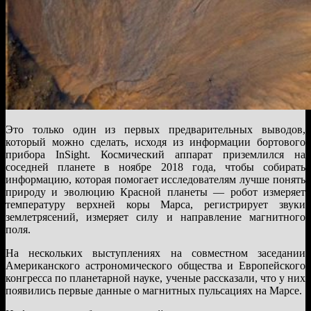
Это только один из первых предварительных выводов,
который можно сделать, исходя из информации бортового
прибора InSight. Космический аппарат приземлился на
соседней планете в ноябре 2018 года, чтобы собирать
информацию, которая помогает исследователям лучше понять
природу и эволюцию Красной планеты — робот измеряет
температуру верхней коры Марса, регистрирует звуки
землетрясений, измеряет силу и направление магнитного
поля.
На нескольких выступлениях на совместном заседании
Американского астрономического общества и Европейского
конгресса по планетарной науке, ученые рассказали, что у них
появились первые данные о магнитных пульсациях на Марсе.