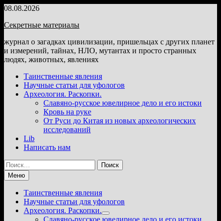
Перейти
08.08.2026
к
Секретные материалы
содержимому
журнал о загадках цивилизации, пришельцах с других планет
и измерений, тайнах, НЛО, мутантах и просто странных
людях, животных, явлениях
Таинственные явления
Научные статьи для уфологов
Археология. Раскопки.
Славяно-русское ювелирное дело и его истоки
Кровь на руке
От Руси до Китая из новых археологических
исследований
Lib
Написать нам
Найти:
Меню
Таинственные явления
Научные статьи для уфологов
Археология. Раскопки.
Показать
Славяно-русское ювелирное дело и его истоки