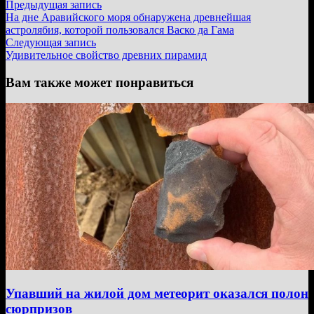
Навигация
Предыдущая
Предыдущая запись
запись:
На дне Аравийского моря обнаружена древнейшая
по
астролябия, которой пользовался Васко да Гама
записям
Следующая
Следующая запись
запись:
Удивительное свойство древних пирамид
Вам также может понравиться
Упавший на жилой дом метеорит оказался полон
сюрпризов