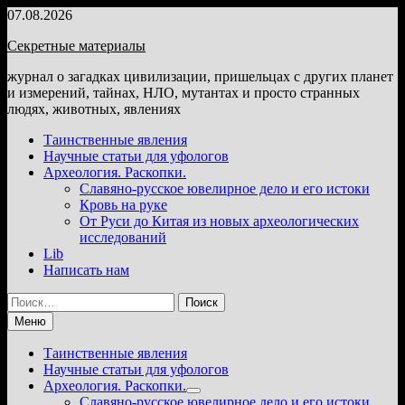
Перейти
07.08.2026
к
Секретные материалы
содержимому
журнал о загадках цивилизации, пришельцах с других планет
и измерений, тайнах, НЛО, мутантах и просто странных
людях, животных, явлениях
Таинственные явления
Научные статьи для уфологов
Археология. Раскопки.
Славяно-русское ювелирное дело и его истоки
Кровь на руке
От Руси до Китая из новых археологических
исследований
Lib
Написать нам
Найти:
Меню
Таинственные явления
Научные статьи для уфологов
Археология. Раскопки.
Показать
Славяно-русское ювелирное дело и его истоки