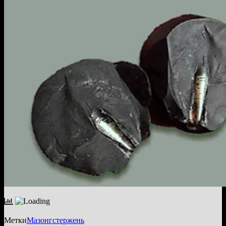
Метки
Мазонг
стержень