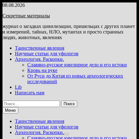
Перейти
08.08.2026
к
Секретные материалы
содержимому
журнал о загадках цивилизации, пришельцах с других планет
и измерений, тайнах, НЛО, мутантах и просто странных
людях, животных, явлениях
Таинственные явления
Научные статьи для уфологов
Археология. Раскопки.
Славяно-русское ювелирное дело и его истоки
Кровь на руке
От Руси до Китая из новых археологических
исследований
Lib
Написать нам
Найти:
Меню
Таинственные явления
Научные статьи для уфологов
Археология. Раскопки.
Показать
Славяно-русское ювелирное дело и его истоки