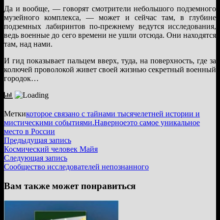
Да и вообще, — говорят смотрители небольшого подземного
музейного комплекса, — может и сейчас там, в глубине
подземных лабиринтов по-прежнему ведутся исследования,
ведь военные до сего времени не ушли отсюда. Они находятся
там, над нами.
И гид показывает пальцем вверх, туда, на поверхность, где за
колючей проволокой живет своей жизнью секретный военный
городок…
Метки
которое связано с тайнами тысячелетней истории и
мистическими событиями.
Наверное
это самое уникальное
место в России
Навигация
Предыдущая
Предыдущая запись
запись:
Космический человек Майя
по
Следующая
Следующая запись
записям
запись:
Сообщество исследователей непознанного
Вам также может понравиться