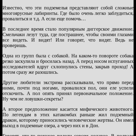
Известно, что эти подземелья представляют собой сложные
многоярусные лабиринты. Где было очень легко заблудиться,
провалиться и т.д. А если еще помочь…
В последнее время стало популярным диггерское движение.
Смельчаки лезут туда, где пострашнее, чтобы своими глазами
все видеть. И видят! Или говорят, что видят. Ведь не
проверишь.
Одна из групп была с собакой. На каком-то повороте собака
резко заскулила и бросилась назад. А перед носом испуганных
исследователей вдруг схлопнулись стены, закрыв проход! А
потом сразу же разошлись.
Другие любители экстрима рассказывали, что прямо перед
ними, почти под ногами, провалился пол, они еле успели
отскочить. А пол опять принял первоначальное положение.
Ну чем не ловушки-секреты?
А второе предположение касается мифического животного.
По легендам в этих катакомбах раньше жил подземный
дракон, которому приносились человеческие жертвы. Он имел
выход в подземные озера, а через них и в Дон.
Говорят, что-то похожее видели совсем недавно. В подвале