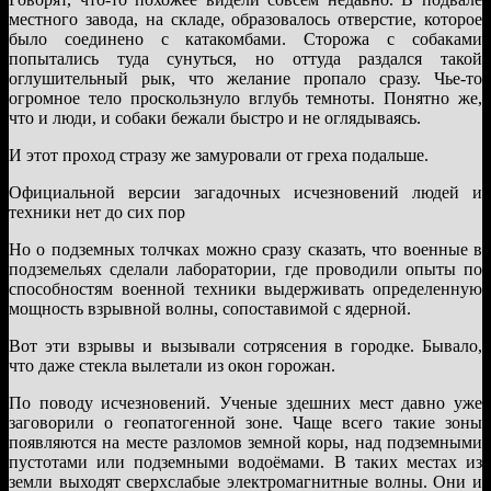
местного завода, на складе, образовалось отверстие, которое
было соединено с катакомбами. Сторожа с собаками
попытались туда сунуться, но оттуда раздался такой
оглушительный рык, что желание пропало сразу. Чье-то
огромное тело проскользнуло вглубь темноты. Понятно же,
что и люди, и собаки бежали быстро и не оглядываясь.
И этот проход стразу же замуровали от греха подальше.
Официальной версии загадочных исчезновений людей и
техники нет до сих пор
Но о подземных толчках можно сразу сказать, что военные в
подземельях сделали лаборатории, где проводили опыты по
способностям военной техники выдерживать определенную
мощность взрывной волны, сопоставимой с ядерной.
Вот эти взрывы и вызывали сотрясения в городке. Бывало,
что даже стекла вылетали из окон горожан.
По поводу исчезновений. Ученые здешних мест давно уже
заговорили о геопатогенной зоне. Чаще всего такие зоны
появляются на месте разломов земной коры, над подземными
пустотами или подземными водоёмами. В таких местах из
земли выходят сверхслабые электромагнитные волны. Они и