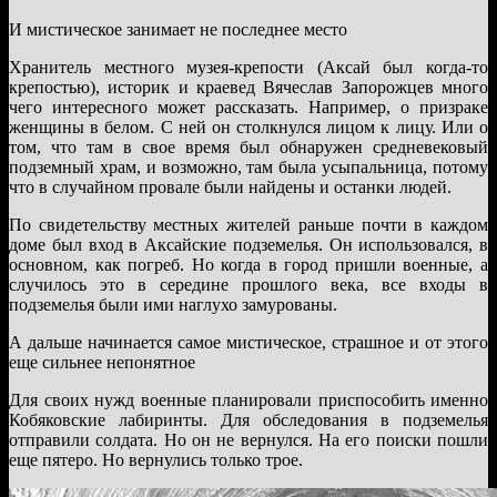
И мистическое занимает не последнее место
Хранитель местного музея-крепости (Аксай был когда-то
крепостью), историк и краевед Вячеслав Запорожцев много
чего интересного может рассказать. Например, о призраке
женщины в белом. С ней он столкнулся лицом к лицу. Или о
том, что там в свое время был обнаружен средневековый
подземный храм, и возможно, там была усыпальница, потому
что в случайном провале были найдены и останки людей.
По свидетельству местных жителей раньше почти в каждом
доме был вход в Аксайские подземелья. Он использовался, в
основном, как погреб. Но когда в город пришли военные, а
случилось это в середине прошлого века, все входы в
подземелья были ими наглухо замурованы.
А дальше начинается самое мистическое, страшное и от этого
еще сильнее непонятное
Для своих нужд военные планировали приспособить именно
Кобяковские лабиринты. Для обследования в подземелья
отправили солдата. Но он не вернулся. На его поиски пошли
еще пятеро. Но вернулись только трое.