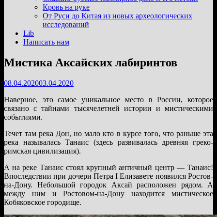
подменю
Кровь на руке
От Руси до Китая из новых археологических
исследований
Lib
Написать нам
Мистика Аксайских лабиринтов
08.04.2020
03.04.2020
Наверное, это самое уникальное место в России, которое
связано с тайнами тысячелетней истории и мистическими
событиями.
Течет там река Дон, но мало кто в курсе того, что раньше эта
река называлась Танаис (здесь развивалась древняя греко-
римская цивилизация).
А на реке Танаис стоял крупный античный центр — Танаис!
Впоследствии при дочери Петра I Елизавете появился Ростов-
на-Дону. Небольшой городок Аксай расположен рядом. А
между ним и Ростовом-на-Дону находится мистическое
Кобяковское городище.