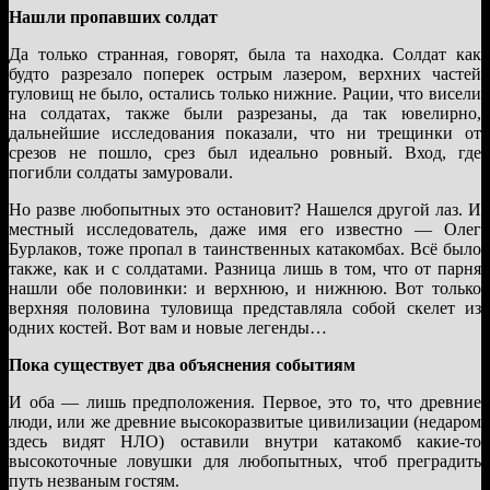
Нашли пропавших солдат
Да только странная, говорят, была та находка. Солдат как
будто разрезало поперек острым лазером, верхних частей
туловищ не было, остались только нижние. Рации, что висели
на солдатах, также были разрезаны, да так ювелирно,
дальнейшие исследования показали, что ни трещинки от
срезов не пошло, срез был идеально ровный. Вход, где
погибли солдаты замуровали.
Но разве любопытных это остановит? Нашелся другой лаз. И
местный исследователь, даже имя его известно — Олег
Бурлаков, тоже пропал в таинственных катакомбах. Всё было
также, как и с солдатами. Разница лишь в том, что от парня
нашли обе половинки: и верхнюю, и нижнюю. Вот только
верхняя половина туловища представляла собой скелет из
одних костей. Вот вам и новые легенды…
Пока существует два объяснения событиям
И оба — лишь предположения. Первое, это то, что древние
люди, или же древние высокоразвитые цивилизации (недаром
здесь видят НЛО) оставили внутри катакомб какие-то
высокоточные ловушки для любопытных, чтоб преградить
путь незваным гостям.