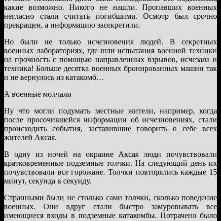
какие возможно. Никого не нашли. Пропавших военных
негласно стали считать погибшими. Осмотр был срочно
прекращен, а информацию засекретили.
Но были не только исчезновения людей. В секретных
военных лабораториях, где шли испытания военной техники
на прочность с помощью направленных взрывов, исчезала и
техника! Больше десятка военных бронированных машин так
и не вернулось из катакомб…
А военные молчали
Ну что могли подумать местные жители, например, когда
после просочившейся информации об исчезновениях, стали
происходить события, заставившие говорить о себе всех
жителей Аксая.
В одну из ночей на окраине Аксая люди почувствовали
кратковременные подземные толчки. На следующий день их
почувствовали все горожане. Толчки повторялись каждые 15
минут, секунда в секунду.
Странными были не столько сами толчки, сколько поведение
военных. Они вдруг стали быстро замуровывать все
имеющиеся входы в подземные катакомбы. Потрачено было