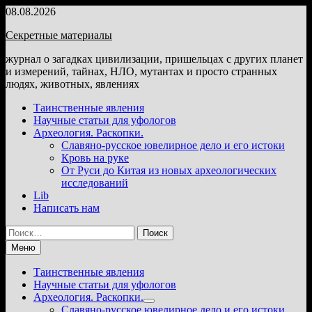
Перейти
08.08.2026
к
Секретные материалы
содержимому
журнал о загадках цивилизации, пришельцах с других планет
и измерений, тайнах, НЛО, мутантах и просто странных
людях, животных, явлениях
Таинственные явления
Научные статьи для уфологов
Археология. Раскопки.
Славяно-русское ювелирное дело и его истоки
Кровь на руке
От Руси до Китая из новых археологических
исследований
Lib
Написать нам
Найти:
Меню
Таинственные явления
Научные статьи для уфологов
Археология. Раскопки.
Показать
Славяно-русское ювелирное дело и его истоки