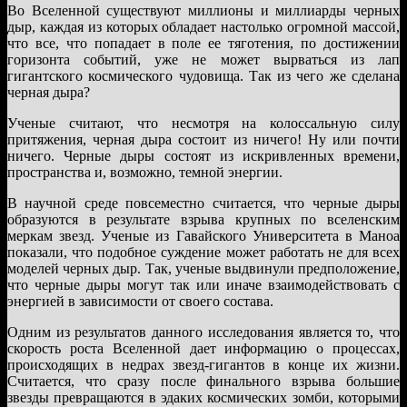
Во Вселенной существуют миллионы и миллиарды черных
дыр, каждая из которых обладает настолько огромной массой,
что все, что попадает в поле ее тяготения, по достижении
горизонта событий, уже не может вырваться из лап
гигантского космического чудовища. Так из чего же сделана
черная дыра?
Ученые считают, что несмотря на колоссальную силу
притяжения, черная дыра состоит из ничего! Ну или почти
ничего. Черные дыры состоят из искривленных времени,
пространства и, возможно, темной энергии.
В научной среде повсеместно считается, что черные дыры
образуются в результате взрыва крупных по вселенским
меркам звезд. Ученые из Гавайского Университета в Маноа
показали, что подобное суждение может работать не для всех
моделей черных дыр. Так, ученые выдвинули предположение,
что черные дыры могут так или иначе взаимодействовать с
энергией в зависимости от своего состава.
Одним из результатов данного исследования является то, что
скорость роста Вселенной дает информацию о процессах,
происходящих в недрах звезд-гигантов в конце их жизни.
Считается, что сразу после финального взрыва большие
звезды превращаются в эдаких космических зомби, которыми