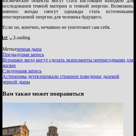
космические объекты могут стать настоящей находкой для
исследования темной материи и темной энергии. Возможно,
именно жеоды смогут однажды стать источниками
неисчерпаемой энергии для человека будущего.
Если он, конечно, нечаянно не уничтожит сам себя.
Метки
черная дыра
Навигация
Предыдущая
Предыдущая запись
запись:
Вспышки звезд могут сделать экзопланеты непригодными для
по
жизни
записям
Следующая
Следующая запись
запись:
Астрономы детектировали странное поведение далекой
черной дыры
Вам также может понравиться