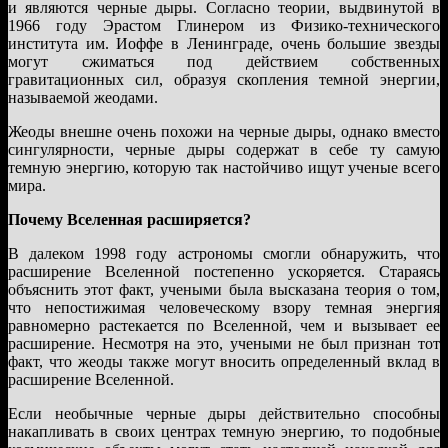
и являются черные дыры. Согласно теории, выдвинутой в
1966 году Эрастом Глинером из Физико-технического
института им. Иоффе в Ленинграде, очень большие звезды
могут сжиматься под действием собственных
гравитационных сил, образуя скопления темной энергии,
называемой жеодами.
Жеоды внешне очень похожи на черные дыры, однако вместо
сингулярности, черные дыры содержат в себе ту самую
темную энергию, которую так настойчиво ищут ученые всего
мира.
Почему Вселенная расширяется?
В далеком 1998 году астрономы смогли обнаружить, что
расширение Вселенной постепенно ускоряется. Стараясь
объяснить этот факт, учеными была высказана теория о том,
что непостижимая человеческому взору темная энергия
равномерно растекается по Вселенной, чем и вызывает ее
расширение. Несмотря на это, учеными не был признан тот
факт, что жеоды также могут вносить определенный вклад в
расширение Вселенной.
Если необычные черные дыры действительно способны
накапливать в своих центрах темную энергию, то подобные