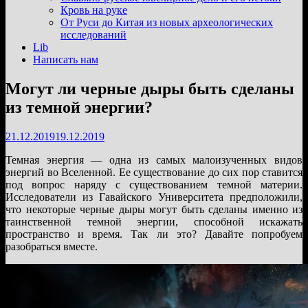
подменю
Кровь на руке
От Руси до Китая из новых археологических
исследований
Lib
Написать нам
Могут ли черные дыры быть сделаны
из темной энергии?
21.12.2019
19.12.2019
Темная энергия — одна из самых малоизученных видов
энергий во Вселенной. Ее существование до сих пор ставится
под вопрос наряду с существованием темной материи.
Исследователи из Гавайского Университета предположили,
что некоторые черные дыры могут быть сделаны именно из
таинственной темной энергии, способной искажать
пространство и время. Так ли это? Давайте попробуем
разобраться вместе.