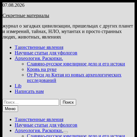
Перейти
07.08.2026
к
Секретные материалы
содержимому
журнал о загадках цивилизации, пришельцах с других планет
и измерений, тайнах, НЛО, мутантах и просто странных
людях, животных, явлениях
Таинственные явления
Научные статьи для уфологов
Археология. Раскопки.
Славяно-русское ювелирное дело и его истоки
Кровь на руке
От Руси до Китая из новых археологических
исследований
Lib
Написать нам
Найти:
Меню
Таинственные явления
Научные статьи для уфологов
Археология. Раскопки.
Показать
Славяно-русское ювелирное дело и его истоки