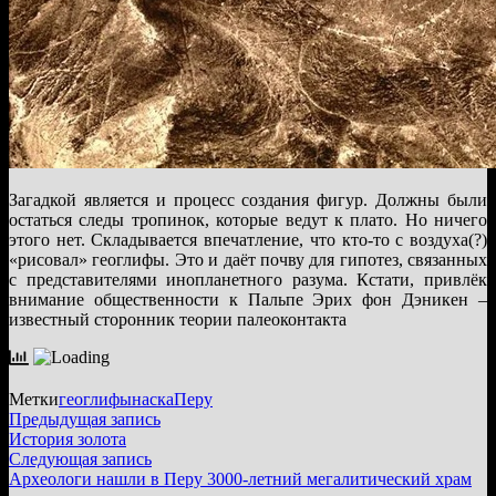
Загадкой является и процесс создания фигур. Должны были
остаться следы тропинок, которые ведут к плато. Но ничего
этого нет. Складывается впечатление, что кто-то с воздуха(?)
«рисовал» геоглифы. Это и даёт почву для гипотез, связанных
с представителями инопланетного разума. Кстати, привлёк
внимание общественности к Пальпе Эрих фон Дэникен –
известный сторонник теории палеоконтакта
Метки
геоглифы
наска
Перу
Навигация
Предыдущая
Предыдущая запись
запись:
История золота
по
Следующая
Следующая запись
записям
запись:
Археологи нашли в Перу 3000-летний мегалитический храм