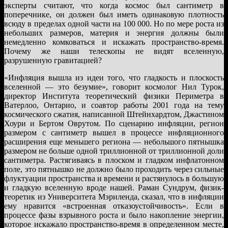
эксперты считают, что когда космос был сантиметр в
поперечнике, он должен был иметь одинаковую плотность
всюду в пределах одной части на 100 000. Но по мере роста из
небольших размеров, материя и энергия должны были
немедленно комковаться и искажать пространство-время.
Почему же наши телескопы не видят вселенную,
разрушенную гравитацией?
«Инфляция вышла из идеи того, что гладкость и плоскость
вселенной — это безумие», говорит космолог Нил Турок,
директор Института теоретический физики Периметра в
Ватерлоо, Онтарио, и соавтор работы 2001 года на тему
космического сжатия, написанной Штейнхардтом, Джастином
Хоури и Бертом Оврутом. По сценарию инфляции, регион
размером с сантиметр вышел в процессе инфляционного
расширения еще меньшего региона — небольшого пятнышка
размером не больше одной триллионной от триллионной доли
сантиметра. Растягиваясь в плоском и гладком инфлатонном
поле, это пятнышко не должно было проходить через сильные
флуктуации пространства и времени и растянулось в большую
и гладкую вселенную вроде нашей. Раман Сундрум, физик-
теоретик из Университета Мэриленда, сказал, что в инфляции
ему нравится «встроенная отказоустойчивость». Если в
процессе фазы взрывного роста и было накопление энергии,
которое искажало пространство-время в определенном месте,