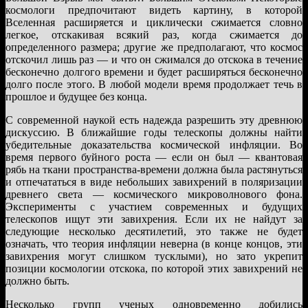
космологи предпочитают видеть картину, в которой
Вселенная расширяется и циклически сжимается словно
легкое, отскакивая всякий раз, когда сжимается до
определенного размера; другие же предполагают, что космос
отскочил лишь раз — и что он сжимался до отскока в течение
бесконечно долгого времени и будет расширяться бесконечно
долго после этого. В любой модели время продолжает течь в
прошлое и будущее без конца.
С современной наукой есть надежда разрешить эту древнюю
дискуссию. В ближайшие годы телескопы должны найти
убедительные доказательства космической инфляции. Во
время первого буйного роста — если он был — квантовая
рябь на ткани пространства-времени должна была растянуться
и отпечататься в виде небольших завихрений в поляризации
древнего света — космического микроволнового фона.
Эксперименты с участием современных и будущих
телескопов ищут эти завихрения. Если их не найдут за
следующие несколько десятилетий, это также не будет
означать, что теория инфляции неверна (в конце концов, эти
завихрения могут слишком тусклыми), но зато укрепит
позиции космологии отскока, по которой этих завихрений не
должно быть.
Несколько групп ученых одновременно добились