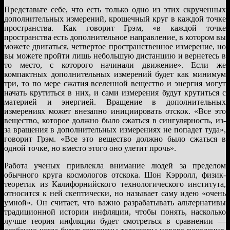
Представьте себе, что есть только одно из этих скрученных
дополнительных измерений, крошечный круг в каждой точке
пространства. Как говорит Грэм, «в каждой точке
пространства есть дополнительное направление, в котором вы
можете двигаться, четвертое пространственное измерение, но
вы можете пройти лишь небольшую дистанцию и вернетесь в
то место, с которого начинали движение». Если же
компактных дополнительных измерений будет как минимум
три, то по мере сжатия вселенной вещество и энергия могут
начать крутиться в них, и сами измерения будут крутиться с
материей и энергией. Вращение в дополнительных
измерениях может внезапно инициировать отскок. «Все это
вещество, которое должно было сжаться в сингулярность, из-
за вращения в дополнительных измерениях не попадет туда»,
говорит Грэм. «Все это вещество должно было сжаться в
одной точке, но вместо этого оно улетит прочь».
Работа ученых привлекла внимание людей за пределом
обычного круга космологов отскока. Шон Кэрролл, физик-
теоретик из Калифорнийского технологического института,
относится к ней скептически, но называет саму идею «очень
умной». Он считает, что важно разрабатывать альтернативы
традиционной истории инфляции, чтобы понять, насколько
лучше теория инфляции будет смотреться в сравнении —