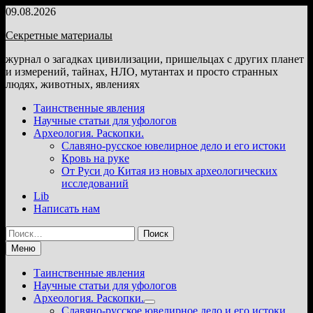
Перейти
09.08.2026
к
Секретные материалы
содержимому
журнал о загадках цивилизации, пришельцах с других планет
и измерений, тайнах, НЛО, мутантах и просто странных
людях, животных, явлениях
Таинственные явления
Научные статьи для уфологов
Археология. Раскопки.
Славяно-русское ювелирное дело и его истоки
Кровь на руке
От Руси до Китая из новых археологических
исследований
Lib
Написать нам
Найти:
Меню
Таинственные явления
Научные статьи для уфологов
Археология. Раскопки.
Показать
Славяно-русское ювелирное дело и его истоки