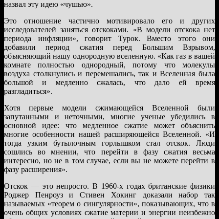
назвал эту идею «чушью».
Это отношение частично мотивировало его и других
исследователей заняться отскоками. «В модели отскока нет
периода инфляции», говорит Турок. Вместо этого они
добавили период сжатия перед Большим Взрывом,
объясняющий нашу однородную вселенную. «Как газ в вашей
комнате полностью однородный, потому что молекулы
воздуха столкнулись и перемешались, так и Вселенная была
большой и медленно сжалась, что дало ей время
разгладиться».
Хотя первые модели сжимающейся Вселенной были
запутанными и неточными, многие ученые убедились в
основной идее: что медленное сжатие может объяснить
многие особенности нашей расширяющейся Вселенной. «И
тогда узким бутылочным горлышком стал отскок. Люди
сошлись во мнении, что перейти в фазу сжатия весьма
интересно, но не в том случае, если вы не можете перейти в
фазу расширения».
Отскок — это непросто. В 1960-х годах британские физики
Роджер Пенроуз и Стивен Хокинг доказали набор так
называемых «теорем о сингулярности», показывающих, что в
очень общих условиях сжатие материи и энергии неизбежно