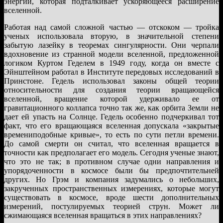
энергии, которая подталкивает ускоряющееся расширение
вселенной.
Работая над самой сложной частью — отскоком — тройка
ученых использовала вторую, в значительной степени
забытую лазейку в теоремах сингулярности. Они черпали
вдохновение из странной модели вселенной, предложенной
логиком Куртом Геделем в 1949 году, когда он вместе с
Эйнштейном работал в Институте передовых исследований в
Принстоне. Гедель использовал законы общей теории
относительности для создания теории вращающейся
вселенной, вращение которой удерживало ее от
гравитационного коллапса точно так же, как орбита Земли не
дает ей упасть на Солнце. Гедель особенно подчеркивал тот
факт, что его вращающаяся вселенная допускала «закрытые
времениподобные кривые», то есть по сути петли времени.
До самой смерти он считал, что вселенная вращается в
точности как предполагает его модель. Сегодня ученые знают,
что это не так; в противном случае одни направления и
упорядоченности в космосе были бы предпочтительней
других. Но Грэм и компания задумались о небольших,
закрученных пространственных измерениях, которые могут
существовать в космосе, вроде шести дополнительных
измерений, постулируемых теорией струн. Может ли
сжимающаяся вселенная вращаться в этих направлениях?