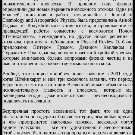
поразительного прогресса. В прошлом году физики
определили два новых варианта возможного отскока. Одна из
моделей, описанная в работе, появившейся в Journal of
Cosmology and Astroparticle Physics, была представлена Анной
Идджас из Колумбийского университета, в продолжение ее
предыдущей работы совместно с космологом Полом
Штейнхардтом. Неожиданно, но другое новое решение с
отскоком, принятое к публикации в Physical Review D, было
предложено Питером Грэмом, Дэвидом Капланом и
Сурджитом Рахендраном, хорошо известной тройкой ученых,
которые занимались больше вопросами физики частиц и не
имели отношения к сообществу космологов отскока.
Вообще, этот вопрос приобрел новое значение в 2001 году,
когда Штейнхардт и еще три космолога заявили, что период
медленного сжатия в истории Вселенной может объяснить ее
исключительную гладкость и плоскость, которые мы
наблюдаем сегодня, даже после отскока — без необходимости
подключать инфляцию.
Безупречная простота вселенной, тот факт, что ни одна
область неба не содержит больше материи, чем любая другая,
и что пространство настолько плоское, насколько могут
видеть телескопы, — все это удивительно и необъяснимо.
Чтобы космос был настолько однородным, каким он является,