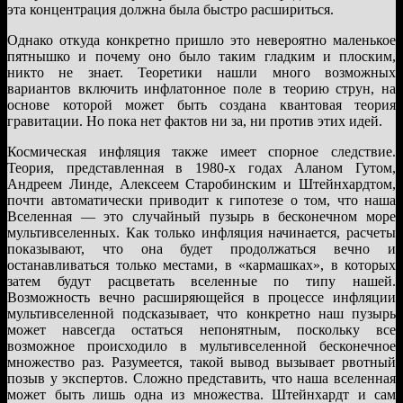
эта концентрация должна была быстро расшириться.
Однако откуда конкретно пришло это невероятно маленькое
пятнышко и почему оно было таким гладким и плоским,
никто не знает. Теоретики нашли много возможных
вариантов включить инфлатонное поле в теорию струн, на
основе которой может быть создана квантовая теория
гравитации. Но пока нет фактов ни за, ни против этих идей.
Космическая инфляция также имеет спорное следствие.
Теория, представленная в 1980-х годах Аланом Гутом,
Андреем Линде, Алексеем Старобинским и Штейнхардтом,
почти автоматически приводит к гипотезе о том, что наша
Вселенная — это случайный пузырь в бесконечном море
мультивселенных. Как только инфляция начинается, расчеты
показывают, что она будет продолжаться вечно и
останавливаться только местами, в «кармашках», в которых
затем будут расцветать вселенные по типу нашей.
Возможность вечно расширяющейся в процессе инфляции
мультивселенной подсказывает, что конкретно наш пузырь
может навсегда остаться непонятным, поскольку все
возможное происходило в мультивселенной бесконечное
множество раз. Разумеется, такой вывод вызывает рвотный
позыв у экспертов. Сложно представить, что наша вселенная
может быть лишь одна из множества. Штейнхардт и сам