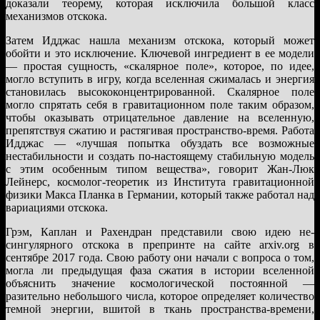
доказали теорему, которая исключила большой класс
механизмов отскока.
Затем Идджас нашла механизм отскока, который может
обойти и это исключение. Ключевой ингредиент в ее модели
— простая сущность, «скалярное поле», которое, по идее,
могло вступить в игру, когда вселенная сжималась и энергия
становилась высококонцентрированной. Скалярное поле
могло спрятать себя в гравитационном поле таким образом,
чтобы оказывать отрицательное давление на вселенную,
препятствуя сжатию и растягивая пространство-время. Работа
Идджас — «лучшая попытка обуздать все возможные
нестабильности и создать по-настоящему стабильную модель
с этим особенным типом вещества», говорит Жан-Люк
Лейнерс, космолог-теоретик из Института гравитационной
физики Макса Планка в Германии, который также работал над
вариациями отскока.
Грэм, Каплан и Рахендран представили свою идею не-
сингулярного отскока в препринте на сайте arxiv.org в
сентябре 2017 года. Свою работу они начали с вопроса о том,
могла ли предыдущая фаза сжатия в истории вселенной
объяснить значение космологической постоянной —
разительно небольшого числа, которое определяет количество
темной энергии, вшитой в ткань пространства-времени,