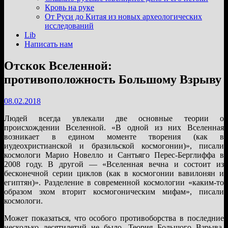
подменю
Кровь на руке
От Руси до Китая из новых археологических
исследований
Lib
Написать нам
Отскок Вселенной:
противоположность Большому Взрыву
08.02.2018
Людей всегда увлекали две основные теории о
происхождении Вселенной. «В одной из них Вселенная
возникает в едином моменте творения (как в
иудеохристианской и бразильской космогонии)», писали
космологи Марио Новелло и Сантьяго Перес-Берглиффа в
2008 году. В другой — «Вселенная вечна и состоит из
бесконечной серии циклов (как в космогонии вавилонян и
египтян)». Разделение в современной космологии «каким-то
образом эхом вторит космогоническим мифам», писали
космологи.
Может показаться, что особого противоборства в последние
несколько десятилетий не было. Теория Большого Взрыва,