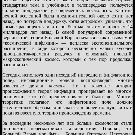
стандартная тема в учебниках и телепередачах, пользуется
сильной поддержкой у современных космологов. Картина
вечной вселенной была предпочтительней около сотни лет
назад, но потеряла поддержку, когда астрономы увидели, что
космос расширяется и что он был маленьким и простым 14
миллиардов лет назад. В самой популярной современной
версии этой теории Большой Взрыв начался с так называемой
«космической инфляции» — всплеска экспоненциального
расширения, в ходе которого бесконечно малый кусочек
пространства-времени раздулся в огромный, плоский,
макроскопический космос, который с тех пор продолжал
расширяться.
Сегодня, используя один исходный ингредиент (инфлатонное
поле), инфляционные модели воспроизводят многие
известные детали космоса. Но в качестве истории
происхождения теория инфляции проигрывает во многом:
непонятно, что ей предшествовало и было до. Многие
теоретики полагают, что инфлатонное поле должно
естественным образом вписываться в более полную, хоть и
пока неизвестную, теорию происхождения времени.
За последние несколько лет все больше космологов стали
осторожно пересматривать альтернативу. Говорят, что
Большой Взрыв мог быть… Большим Отскоком. Некоторые