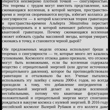
обернется неизмеримо плотной точкой — сингулярностью.
Эти теоремы с трудом могут вместить представление, как
сжимающаяся вселенная, в которой материя, пространство-
время и энергия сворачиваются внутрь, избегает коллапса до
сингулярности — в которой классическая теория гравитации
и пространства-времени Альберта Эйнштейна перестает
функционировать и в которой начинают работать правила
квантовой гравитации. Почему сжимающаяся вселенная
сможет избежать судьбы массивной звезды, которая умирает,
сжимаясь в точку, и становится черной дырой?
Обе предложенных модели отскока используют бреши в
теоремах о сингулярности — те, которые много лет казались
тупиковыми. Космологи отскока давно признали, что отскоки
могут быть возможными, если бы вселенная содержала
вещество с отрицательной энергией (или другие источники
отрицательного давления), которое бы противодействовало
гравитации и отталкивало бы все. Ученые пытались
использовать эту лазейку с начала 2000-х годов, но всегда
приходили к тому, что добавление ингредиентов с
отрицательной энергией делает их модели вселенной
нестабильными, потому что квантовые флуктуации
положительной и отрицательной энергии могут спонтанно
рождаться в вакууме космоса с нулевой энергией. В 2016 году
российский космолог Валерий Рубаков и его коллеги даже