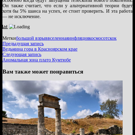
особенно когда будут запущены телескопы нового поколения.
Он также считает, что если у альтернативной теории будет
хотя бы 5% шанса на успех, ее стоит проверить. И эта работа
— не исключение.
Метки
большой взрыв
вселенная
инфляция
космос
отскок
Навигация
Предыдущая
Предыдущая запись
запись:
Ведьмина гора в Красноярском крае
по
Следующая
Следующая запись
записям
запись:
Аномальная зона плато Кумтюбе
Вам также может понравиться