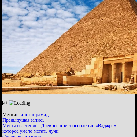
Метки
египет
пирамида
Навигация
Предыдущая
Предыдущая запись
запись:
Мифы и легенды: Древнее приспособление «Ваджра»,
по
которое умело метать лучи
Следующая
Следующая запись