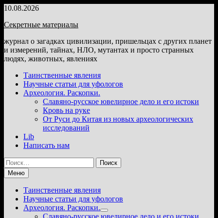
Перейти
10.08.2026
к
Секретные материалы
содержимому
журнал о загадках цивилизации, пришельцах с других планет
и измерений, тайнах, НЛО, мутантах и просто странных
людях, животных, явлениях
Таинственные явления
Научные статьи для уфологов
Археология. Раскопки.
Славяно-русское ювелирное дело и его истоки
Кровь на руке
От Руси до Китая из новых археологических
исследований
Lib
Написать нам
Найти:
Меню
Таинственные явления
Научные статьи для уфологов
Археология. Раскопки.
Показать
Славяно-русское ювелирное дело и его истоки