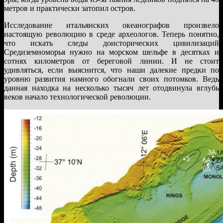
метров и практически затопил остров.
Исследование итальянских океанографов произвело
настоящую революцию в среде археологов. Теперь понятно,
что искать следы доисторических цивилизаций
Средиземноморья нужно на морском шельфе в десятках и
сотнях километров от береговой линии. И не стоит
удивляться, если выяснится, что наши далекие предки по
уровню развития намного обогнали своих потомков. Ведь
данная находка на несколько тысяч лет отодвинула вглубь
веков начало технологической революции.