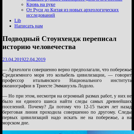
подменю
Кровь на руке
От Руси до Китая из новых археологических
исследований
Lib
Написать нам
Подводный Стоунхендж переписал
историю человечества
23.04.2019
22.04.2019
— Археологи совершенно верно предполагали, что побережье
Средиземного моря это колыбель цивилизации, — говорит
профессор итальянского Национального института
океанографии в Триесте Эммануэль Лодоло.
— Но при этом, несмотря на огромный размах работ, у них не
было ни единого шанса найти следы самых древнейших
поселений. Почему? Да потому что 12-15 тысяч лет назад
береговая линия проходила совершенно по другому. Следы
первых цивилизаций надо искать не на побережье, а на
морском дне.