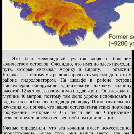
— Это был мелководный участок моря с большим
количеством островов. Очевидно, что именно здесь проходил
путь, который связывал Африку и Европу, — объяснил
Лодоло. — Поэтому мы решили прочесать морское дно в этом
районе гидролокатором. На шельфе в районе острова
Пантеллерия обнаружили удивительную находку: колонну
высотой 12 метров, разломанную на две части. Она лежала на
глубине 40 метров, поэтому там было удобно использовать и
водолазов и небольшую подводную лодку. После тщательного
изучения мы поняли, что нашли остатки гигантских портовых
сооружений, которые за 6,5 тысяч лет до Стоунхэнджа
возвели представители неизвестной нам цивилизации.
Ученые определили, что эта колонна имеет искусственное
происхождение. Более того, они нашли место, где был