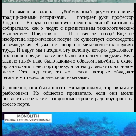
— Та каменная колонна — убийственный аргумент в споре с
традиционными историками, — потирает руки профессор
Лодоло. — В науке господствует представление об охотниках-
собирателях, как о людях с примитивным технологическим
мышлением. Представьте — 11 тысяч лет назад! Еще не
изобретена керамическая посуда, не существует скотоводства
и земледелия. Я уже не говорю о металлических орудиях
труда. И вдруг мы находим эту колонну, которая доказывает,
что наши предки вовсе не были отсталыми людьми. Ведь
эдакую глыбу надо было каким-то образом вырубить в скале,
организовать транспортировку, а затем установить на новом
месте. Это под силу только людям, которые обладают
развитыми технологическими навыками.
И, конечно, они были опытными мореходами, торговцами и
рыболовами. Их общество процветало, если они могли
позволить себе такие грандиозные стройки ради обустройства
своего порта.