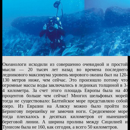
Океанологи исходили из совершенно очевидной и простой
мысли — 20 тысяч лет назад во времена последнего
ледникового максимума уровень мирового океана был на 120-
130 метров ниже, чем сейчас. Это произошло потому что
огромные массы воды заключались в ледниках толщиной в 3-
4 километра. За счет этого площадь Европы была на 40
процентов больше чем сейчас! Многих шельфовых морей
тогда не существовало: Балтийское море представляло собой
озеро. Из Евразии на Аляску можно было пройти по
Берингову перешейку не замочив ноги. Средиземное море
тогда плескалось в десятках километров от нынешней
береговой линии. А ширина пролива между Сицилией и
Тунисом была не 160, как сегодня, а всего 50 километров.