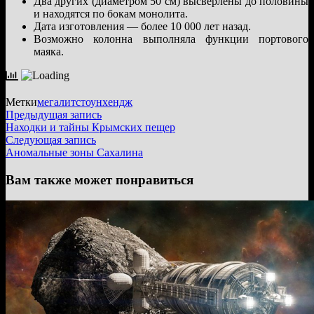
Два других (диаметром 50 см) высверлены до половины
и находятся по бокам монолита.
Дата изготовления — более 10 000 лет назад.
Возможно колонна выполняла функции портового
маяка.
Метки
мегалит
стоунхендж
Навигация
Предыдущая
Предыдущая запись
запись:
Находки и тайны Крымских пещер
по
Следующая
Следующая запись
записям
запись:
Аномальные зоны Сахалина
Вам также может понравиться