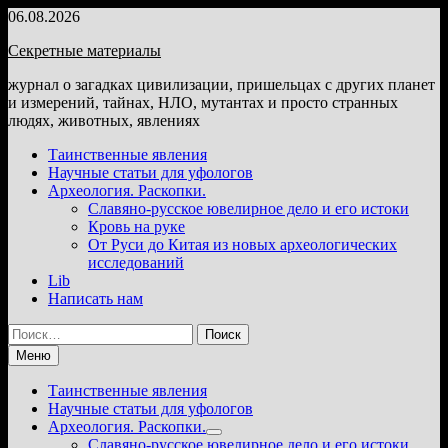
Перейти
06.08.2026
к
Секретные материалы
содержимому
журнал о загадках цивилизации, пришельцах с других планет
и измерений, тайнах, НЛО, мутантах и просто странных
людях, животных, явлениях
Таинственные явления
Научные статьи для уфологов
Археология. Раскопки.
Славяно-русское ювелирное дело и его истоки
Кровь на руке
От Руси до Китая из новых археологических
исследований
Lib
Написать нам
Найти:
Меню
Таинственные явления
Научные статьи для уфологов
Археология. Раскопки.
Показать
Славяно-русское ювелирное дело и его истоки