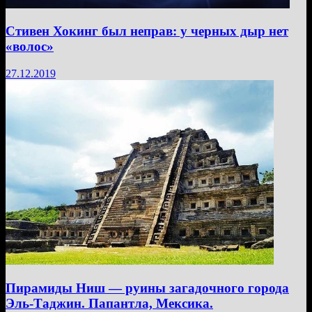
Стивен Хокинг был неправ: у черных дыр нет
«волос»
27.12.2019
Пирамиды Ниш — руины загадочного города
Эль-Таджин. Папантла, Мексика.