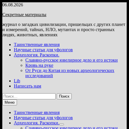
Перейти
06.08.2026
к
Секретные материалы
содержимому
журнал о загадках цивилизации, пришельцах с других планет
и измерений, тайнах, НЛО, мутантах и просто странных
людях, животных, явлениях
Таинственные явления
Научные статьи для уфологов
Археология. Раскопки.
Славяно-русское ювелирное дело и его истоки
Кровь на руке
От Руси до Китая из новых археологических
исследований
Lib
Написать нам
Найти:
Меню
Таинственные явления
Научные статьи для уфологов
Археология. Раскопки.
Показать
Славяно-русское ювелирное дело и его истоки