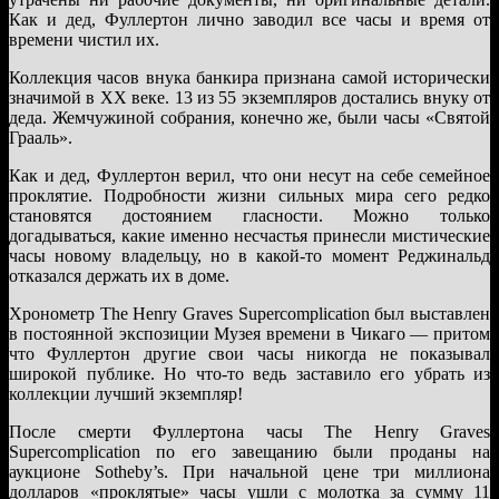
Как и дед, Фуллертон лично заводил все часы и время от
времени чистил их.
Коллекция часов внука банкира признана самой исторически
значимой в XX веке. 13 из 55 экземпляров достались внуку от
деда. Жемчужиной собрания, конечно же, были часы «Святой
Грааль».
Как и дед, Фуллертон верил, что они несут на себе семейное
проклятие. Подробности жизни сильных мира сего редко
становятся достоянием гласности. Можно только
догадываться, какие именно несчастья принесли мистические
часы новому владельцу, но в какой-то момент Реджинальд
отказался держать их в доме.
Хронометр The Henry Graves Supercomplication был выставлен
в постоянной экспозиции Музея времени в Чикаго — притом
что Фуллертон другие свои часы никогда не показывал
широкой публике. Но что-то ведь заставило его убрать из
коллекции лучший экземпляр!
После смерти Фуллертона часы The Henry Graves
Supercomplication по его завещанию были проданы на
аукционе Sotheby’s. При начальной цене три миллиона
долларов «проклятые» часы ушли с молотка за сумму 11