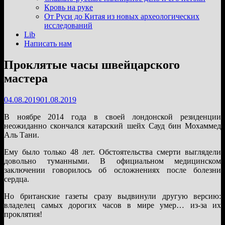
подменю
Кровь на руке
От Руси до Китая из новых археологических
исследований
Lib
Написать нам
Проклятые часы швейцарского
мастера
04.08.2019
01.08.2019
В ноябре 2014 года в своей лондонской резиденции
неожиданно скончался катарский шейх Сауд бин Мохаммед
Аль Тани.
Ему было только 48 лет. Обстоятельства смерти выглядели
довольно туманными. В официальном медицинском
заключении говорилось об осложнениях после болезни
сердца.
Но британские газеты сразу выдвинули другую версию:
владелец самых дорогих часов в мире умер… из-за их
проклятия!