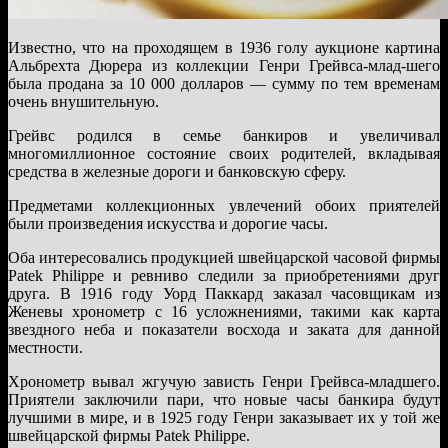
Известно, что на проходящем в 1936 голу аукционе картина
Альбрехта Дюрера из коллекции Генри Грейвса-млад-шего
была продана за 10 000 долларов — сумму по тем временам
очень внушительную.
Грейвс родился в семье банкиров и увеличивал
многомиллионное состояние своих родителей, вкладывая
средства в железные дороги и банковскую сферу.
Предметами коллекционных увлечений обоих приятелей
были произведения искусства и дорогие часы.
Оба интересовались продукцией швейцарской часовой фирмы
Patek Philippe и ревниво следили за приобретениями друг
друга. В 1916 году Уорд Паккард заказал часовщикам из
Женевы хронометр с 16 усложнениями, такими как карта
звездного неба и показатели восхода и заката для данной
местности.
Хронометр вывал жгучую зависть Генри Грейвса-младшего.
Приятели заключили пари, что новые часы банкира будут
лучшими в мире, и в 1925 году Генри заказывает их у той же
швейцарской фирмы Patek Philippe.