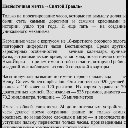
Несбыточная мечта -«Святой Грааль»
Только на проектирование часов, которые по замыслу должны
были стать самыми дорогими и самыми красивыми в
истории, ушло три года. И еще пять — на создание
уникального механизма.
Карманные часы с корпусом из 18-каратного розового золота
повторяют циферблат часов Вестминстера. Среди других
характерных особенностей — вечный календарь, лунные
фазы, астрономическое время, запас хода, показ ночного неба
Нью-Йорка — причем именно той его части, которую Грейвс-
младший мог наблюдать из своей городской квартиры.
Часы получили название по имени первого владельца — The
Henry Graves Supercomplication. Они состоят из 920 деталей,
включая 110 колес и 120 рычагов. Их корпус украшают 70
драгоценных камней. Вес изделия — 535 граммов, диаметр —
73,2 миллиметра, толщина — 35 миллиметров.
Имея в общей сложности 24 дополнительных устройства,
часы долгое время сохраняли звание не только самых
красивых, но и наиболее сложных в мире — и впоследствии
уступили пальму первенства только часам, произведенным с
использованием компьютерных технологий.