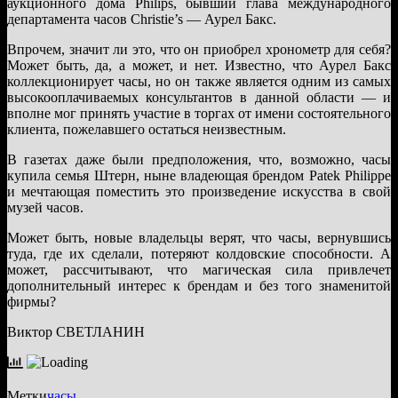
аукционного дома Philips, бывший глава международного
департамента часов Christie’s — Аурел Бакс.
Впрочем, значит ли это, что он приобрел хронометр для себя?
Может быть, да, а может, и нет. Известно, что Аурел Бакс
коллекционирует часы, но он также является одним из самых
высокооплачиваемых консультантов в данной области — и
вполне мог принять участие в торгах от имени состоятельного
клиента, пожелавшего остаться неизвестным.
В газетах даже были предположения, что, возможно, часы
купила семья Штерн, ныне владеющая брендом Patek Philippe
и мечтающая поместить это произведение искусства в свой
музей часов.
Может быть, новые владельцы верят, что часы, вернувшись
туда, где их сделали, потеряют колдовские способности. А
может, рассчитывают, что магическая сила привлечет
дополнительный интерес к брендам и без того знаменитой
фирмы?
Виктор СВЕТЛАНИН
Метки
часы