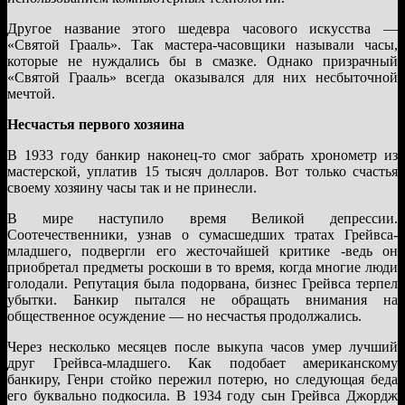
Другое название этого шедевра часового искусства —
«Святой Грааль». Так мастера-часовщики называли часы,
которые не нуждались бы в смазке. Однако призрачный
«Святой Грааль» всегда оказывался для них несбыточной
мечтой.
Несчастья первого хозяина
В 1933 году банкир наконец-то смог забрать хронометр из
мастерской, уплатив 15 тысяч долларов. Вот только счастья
своему хозяину часы так и не принесли.
В мире наступило время Великой депрессии.
Соотечественники, узнав о сумасшедших тратах Грейвса-
младшего, подвергли его жесточайшей критике -ведь он
приобретал предметы роскоши в то время, когда многие люди
голодали. Репутация была подорвана, бизнес Грейвса терпел
убытки. Банкир пытался не обращать внимания на
общественное осуждение — но несчастья продолжались.
Через несколько месяцев после выкупа часов умер лучший
друг Грейвса-младшего. Как подобает американскому
банкиру, Генри стойко пережил потерю, но следующая беда
его буквально подкосила. В 1934 году сын Грейвса Джордж