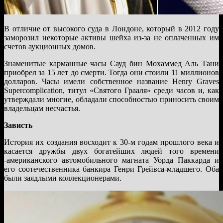
В отличие от высокого суда в Лондоне, который в 2012 году
заморозил некоторые активы шейха из-за не оплаченных им
счетов аукционных домов.
Знаменитые карманные часы Сауд бин Мохаммед Аль Тани
приобрел за 15 лет до смерти. Тогда они стоили 11 миллионов
долларов. Часы имели собственное название Henry Graves
Supercomplication, титул «Святого Грааля» среди часов и, как
утверждали многие, обладали способностью приносить своим
владельцам несчастья.
Зависть
История их создания восходит к 30-м годам прошлого века и
касается дружбы двух богатейших людей того времени
-американского автомобильного магната Уорда Паккарда и
его соотечественника банкира Генри Грейвса-младшего. Оба
были заядлыми коллекционерами.