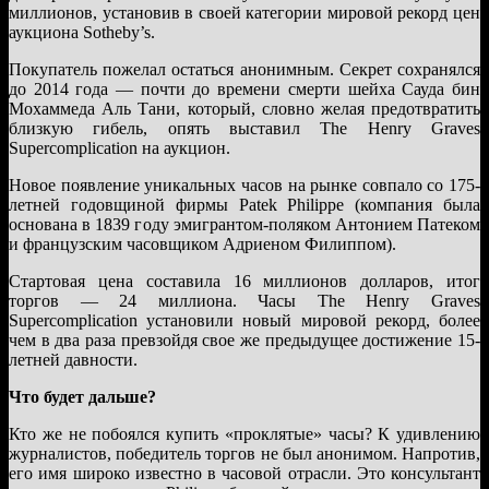
миллионов, установив в своей категории мировой рекорд цен
аукциона Sotheby’s.
Покупатель пожелал остаться анонимным. Секрет сохранялся
до 2014 года — почти до времени смерти шейха Сауда бин
Мохаммеда Аль Тани, который, словно желая предотвратить
близкую гибель, опять выставил The Henry Graves
Supercomplication на аукцион.
Новое появление уникальных часов на рынке совпало со 175-
летней годовщиной фирмы Patek Philippe (компания была
основана в 1839 году эмигрантом-поляком Антонием Патеком
и французским часовщиком Адриеном Филиппом).
Стартовая цена составила 16 миллионов долларов, итог
торгов — 24 миллиона. Часы The Henry Graves
Supercomplication установили новый мировой рекорд, более
чем в два раза превзойдя свое же предыдущее достижение 15-
летней давности.
Что будет дальше?
Кто же не побоялся купить «проклятые» часы? К удивлению
журналистов, победитель торгов не был анонимом. Напротив,
его имя широко известно в часовой отрасли. Это консультант