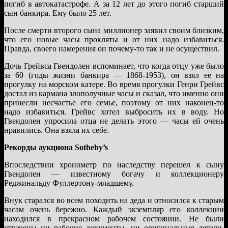
погиб в автокатастрофе. А за 12 лет до этого погиб старший
сын банкира. Ему было 25 лет.
После смерти второго сына миллионер заявил своим близким,
что его новые часы прокляты и от них надо избавиться.
Правда, своего намерения он почему-то так и не осуществил.
Дочь Грейвса Гвендолен вспоминает, что когда отцу уже было
за 60 (годы жизни банкира — 1868-1953), он взял ее на
прогулку на морском катере. Во время прогулки Генри Грейвс
достал из кармана злополучные часы и сказал, что именно они
принесли несчастье его семье, поэтому от них наконец-то
надо избавиться. Грейвс хотел выбросить их в воду. Но
Гвендолен упросила отца не делать этого — часы ей очень
нравились. Она взяла их себе.
Рекорды аукциона Sotheby’s
Впоследствии хронометр по наследству перешел к сыну
Гвендолен — известному богачу и коллекционеру
Реджинальду Фуллертону-младшему.
Внук старался во всем походить на деда и относился к старым
часам очень бережно. Каждый экземпляр его коллекции
находился в прекрасном рабочем состоянии. Не были
утрачены ни рабочие документы, ни оригинальные детали.