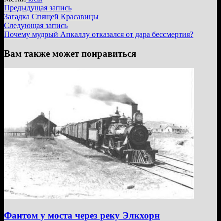
Навигация
Предыдущая
Предыдущая запись
запись:
Загадка Спящей Красавицы
по
Следующая
Следующая запись
записям
запись:
Почему мудрый Апкаллу отказался от дара бессмертия?
Вам также может понравиться
Фантом у моста через реку Элкхорн