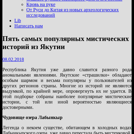
подменю
Кровь на руке
От Руси до Китая из новых археологических
исследований
Lib
Написать нам
Пять самых популярных мистических
историй из Якутии
08.02.2018
Республика Якутия уже давно славится разного рода
аномальными явлениями. Якутские «страшилки» обладают
особым шармом и весьма популярны у пользователей из
других регионов страны. Многие из историй не являются
выдумкой, по крайней мере, опровергнуть их не удается. В
этой подборке собраны наиболее популярные мистические
истории, с той или иной вероятностью являющиеся
достоверными.
Чудовище озера Лабынкыр
Легенда о некоем существе, обитающем в холодных водах
Лабынкырского озера, уже давно перестала быть местечковой.