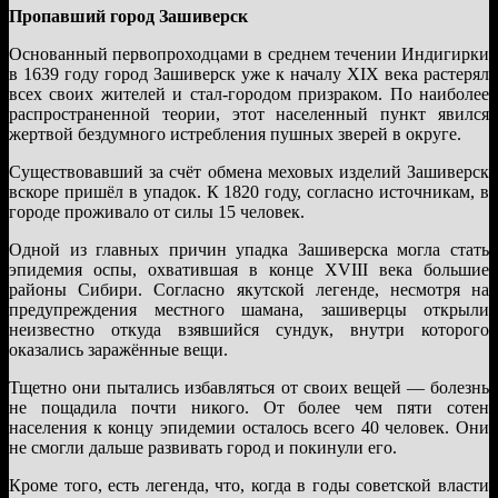
Пропавший город Зашиверск
Основанный первопроходцами в среднем течении Индигирки
в 1639 году город Зашиверск уже к началу XIX века растерял
всех своих жителей и стал-городом призраком. По наиболее
распространенной теории, этот населенный пункт явился
жертвой бездумного истребления пушных зверей в округе.
Существовавший за счёт обмена меховых изделий Зашиверск
вскоре пришёл в упадок. К 1820 году, согласно источникам, в
городе проживало от силы 15 человек.
Одной из главных причин упадка Зашиверска могла стать
эпидемия оспы, охватившая в конце XVIII века большие
районы Сибири. Согласно якутской легенде, несмотря на
предупреждения местного шамана, зашиверцы открыли
неизвестно откуда взявшийся сундук, внутри которого
оказались заражённые вещи.
Тщетно они пытались избавляться от своих вещей — болезнь
не пощадила почти никого. От более чем пяти сотен
населения к концу эпидемии осталось всего 40 человек. Они
не смогли дальше развивать город и покинули его.
Кроме того, есть легенда, что, когда в годы советской власти