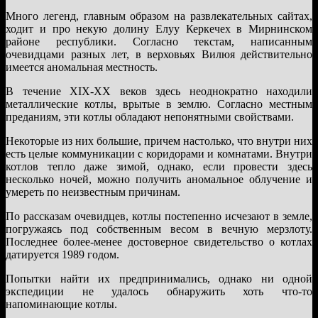
Много легенд, главным образом на развлекательных сайтах,
ходит и про некую долину Елуу Керкечех в Мирнинском
районе республики. Согласно текстам, написанным
очевидцами разных лет, в верховьях Вилюя действительно
имеется аномальная местность.
В течение ХIX-ХХ веков здесь неоднократно находили
металлические котлы, врытые в землю. Согласно местным
преданиям, эти котлы обладают непонятными свойствами.
Некоторые из них большие, причем настолько, что внутри них
есть целые коммуникации с коридорами и комнатами. Внутри
котлов тепло даже зимой, однако, если провести здесь
несколько ночей, можно получить аномальное облучение и
умереть по неизвестным причинам.
По рассказам очевидцев, котлы постепенно исчезают в земле,
погружаясь под собственным весом в вечную мерзлоту.
Последнее более-менее достоверное свидетельство о котлах
датируется 1989 годом.
Попытки найти их предпринимались, однако ни одной
экспедиции не удалось обнаружить хоть что-то
напоминающие котлы.