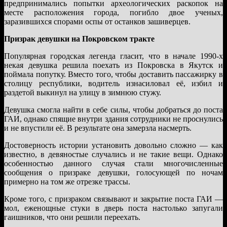
предпринимались попытки археологических раскопок на
месте расположения города, погибло двое ученых,
заразившихся спорами оспы от останков зашиверцев.
Призрак девушки на Покровском тракте
Популярная городская легенда гласит, что в начале 1990-х
некая девушка решила поехать из Покровска в Якутск и
поймала попутку. Вместо того, чтобы доставить пассажирку в
столицу республики, водитель изнасиловал её, избил и
раздетой выкинул на улицу в зимнюю стужу.
Девушка смогла найти в себе силы, чтобы добраться до поста
ГАИ, однако спящие внутри здания сотрудники не проснулись
и не впустили её. В результате она замерзла насмерть.
Достоверность истории установить довольно сложно — как
известно, в девяностые случались и не такие вещи. Однако
особенностью данного случая стали многочисленные
сообщения о призраке девушки, голосующей по ночам
примерно на том же отрезке трассы.
Кроме того, с призраком связывают и закрытие поста ГАИ —
мол, еженощные стуки в дверь поста настолько запугали
гаишников, что они решили переехать.