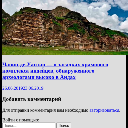
Чавин-де-Уантар — о загадках храмового
комплекса индейцев, обнаруженного
археологами высоко в Андах
26.06.2019
23.06.2019
Добавить комментарий
Для отправки комментария вам необходимо
авторизоваться
.
Войти с помощью:
Найти: