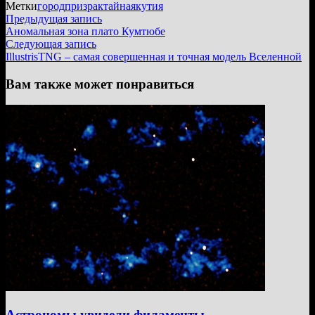
Метки
город
призрак
тайна
якутия
Навигация
Предыдущая
Предыдущая запись
запись:
Аномальная зона плато Кумтюбе
по
Следующая
Следующая запись
записям
запись:
IllustrisTNG – самая совершенная и точная модель Вселенной
Вам также может понравиться
Астрономы увидели филаменты