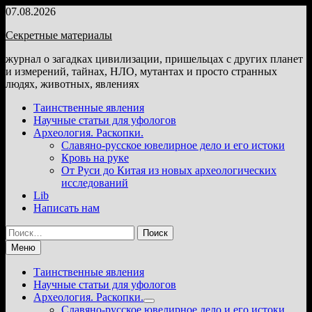
Перейти
07.08.2026
к
Секретные материалы
содержимому
журнал о загадках цивилизации, пришельцах с других планет
и измерений, тайнах, НЛО, мутантах и просто странных
людях, животных, явлениях
Таинственные явления
Научные статьи для уфологов
Археология. Раскопки.
Славяно-русское ювелирное дело и его истоки
Кровь на руке
От Руси до Китая из новых археологических
исследований
Lib
Написать нам
Найти:
Меню
Таинственные явления
Научные статьи для уфологов
Археология. Раскопки.
Показать
Славяно-русское ювелирное дело и его истоки