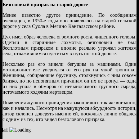
Безголовый призрак на старой дороге
Менее известно другое привидение. По сообщениям
очевидцев, в 1950-е годы оно появлялось на старой сельской
дороге у села Суола в Мегино-Кангаласском районе.
Дух имел образ человека огромного роста, лишенного головы.
Одетый в старинные лохмотья, безголовый не был
бесплотным призраком и вполне реально угрожал жителям
села, отважившимся пуститься в путь по этой дороге.
Несколько раз его видели бегущим за машинами. Один
мотоциклист еле увернулся от его рук на узкой тропинке.
Женщины, собирающие бруснику, столкнулись с ним совсем
близко, но по непонятным причинам он их не тронул — одна
из них упала в обморок от невыносимого трупного смрада,
источаемого ходячим мертвецом.
Появления жуткого привидения закончились так же внезапно,
как и начались. Несмотря на кажущуюся абсурдность истории,
автор склонен доверять именно ей, поскольку лично общался
с одним из тех, кто видел безголового призрака.