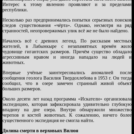
Интерес к этому явлению проявляют и за пределами
республики.
Несколько раз предпринимались попытки серьезных поисков
следов существования «чёрта». Однако, несмотря на ряд
странностей, неопровержимых улик всё же не было найдено.
Началось всё с древних легенд. По рассказам местных
жителей, в Лабынкыре с незапамятных времён жило
чудовище гигантских размеров. Причём существо обладало
агрессивным нравом и иногда нападало на людей и
животных.
Впервые учёные заинтересовались аномалией после
сообщения геолога Василия Твердохлебова в 1953 г. Он тогда
сообщил, что в озере замечен странный живой объект
больших размеров.
Около десяти лет назад программа «Искатели» организовала
экспедицию, которая зафиксировала удивительно глубокую
впадину на дне озера. Внутри обнаружили множество
черепов и костей животных. К сожалению, ничего более
существенного экспедиция не смогла найти.
Долина смерти в верховьях Вилюя