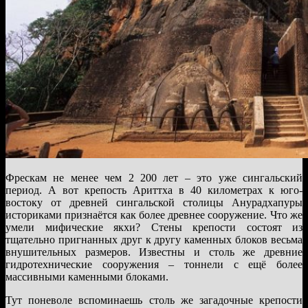
Фрескам не менее чем 2 200 лет – это уже сингальский
период. А вот крепость Ариттха в 40 километрах к юго-
востоку от древней сингальской столицы Анурадхапуры
историками признаётся как более древнее сооружение. Что же
умели мифические якхи? Стены крепости состоят из
тщательно пригнанных друг к другу каменных блоков весьма
внушительных размеров. Известны и столь же древние
гидротехнические сооружения – тоннели с ещё более
массивными каменными блоками.
Тут поневоле вспоминаешь столь же загадочные крепости