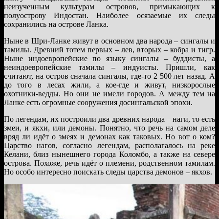
неизученным культурам островов, примыкающих к
полуострову Индостан. Наиболее осязаемые их следы
сохранились на острове Ланка.
Ныне в Шри-Ланке живут в основном два народа – сингалы и
тамилы. Древний тотем первых – лев, вторых – кобра и тигр.
Ныне индоевропейские по языку сингалы – буддисты, а
неиндоевропейские тамилы – индуисты. Пришли, как
считают, на остров сначала сингалы, где-то 2 500 лет назад. А
до того в лесах жили, а кое-где и живут, низкорослые
охотники-ведды. Но они не имели городов. А между тем на
Ланке есть огромные сооружения досингальской эпохи.
По легендам, их построили два древних народа – наги, то есть
змеи, и якхи, или демоны. Понятно, что речь на самом деле
вряд ли идёт о змеях и демонах как таковых. Но вот о ком?
Царство нагов, согласно легендам, располагалось на реке
Келани, близ нынешнего города Коломбо, а также на севере
острова. Похоже, речь идёт о племени, родственном тамилам.
Но особо интересно поискать следы царства демонов – якхов.