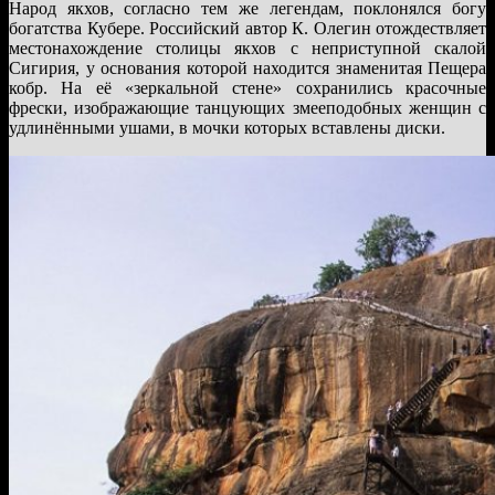
Народ якхов, согласно тем же легендам, поклонялся богу
богатства Кубере. Российский автор К. Олегин отождествляет
местонахождение столицы якхов с неприступной скалой
Сигирия, у основания которой находится знаменитая Пещера
кобр. На её «зеркальной стене» сохранились красочные
фрески, изображающие танцующих змееподобных женщин с
удлинёнными ушами, в мочки которых вставлены диски.