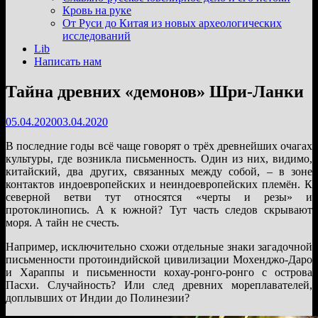
подменю
Кровь на руке
От Руси до Китая из новых археологических
исследований
Lib
Написать нам
Тайна древних «демонов» Шри-Ланки
05.04.2020
03.04.2020
В последние годы всё чаще говорят о трёх древнейших очагах
культуры, где возникла письменность. Один из них, видимо,
китайский, два других, связанных между собой, – в зоне
контактов индоевропейских и неиндоевропейских племён. К
северной ветви тут относятся «черты и резы» и
протоклинопись. А к южной? Тут часть следов скрывают
моря. А тайн не счесть.
Например, исключительно схожи отдельные знаки загадочной
письменности протоиндийской цивилизации Мохенджо-Даро
и Хараппы и письменности кохау-ронго-ронго с острова
Пасхи. Случайность? Или след древних мореплавателей,
доплывших от Индии до Полинезии?