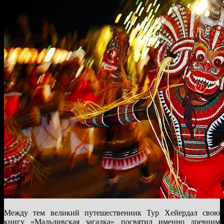
Между тем великий путешественник Тур Хейердал свою
книгу «Мальдивская загадка» посвятил именно древним