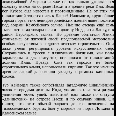
доколумбовой Америки и уже не так сильно удивляешься
сходству знаков на острове Пасхи и в долине реки Инд. Ведь
бог Кубера был известен и протоиндийцам. Не от этих ли
цивилизаций тянется нить к Ланке? Напомним, крупнейшие
города-порты этих неиндоевропейских племён ныне покоятся
под водами Камбейского залива. Именно отсюда ещё семь
тысяч лет назад товары шли и в долину Инда, и на Ланку, и в
район Персидского залива. Но древние обитатели Ланки
отличались от жителей своей предполагаемой метрополии
особым искусством в гидротехническом строительстве. Они
даже умели регулировать уровень искусственных озёр.
Сохранились и фрески с пляшущими богинями, чьи позы
характерны и для статуэток, оставшихся от цивилизаций
долины Инда. Правда, близ тех городов не было
строительного камня, использовали кирпичи. Так что именно
древние ланкийцы освоили укладку огромных каменных
блоков.
Тур Хейердал также сопоставлял загадочную цивилизацию
якхов с городами долины Инда, упоминая при этом ритуал
удлинения мочек ушей, известный нам также по статуям
«длинноухих» на острове Пасхи и по обычаям инков. Он
пишет, что этот обычай задолго до его появления на
тихооокеанских берегах был у моряков из порта Лотхала в
Камбейском заливе.