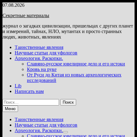
Перейти
07.08.2026
к
Секретные материалы
содержимому
журнал о загадках цивилизации, пришельцах с других планет
и измерений, тайнах, НЛО, мутантах и просто странных
людях, животных, явлениях
Таинственные явления
Научные статьи для уфологов
Археология. Раскопки.
Славяно-русское ювелирное дело и его истоки
Кровь на руке
От Руси до Китая из новых археологических
исследований
Lib
Написать нам
Найти:
Меню
Таинственные явления
Научные статьи для уфологов
Археология. Раскопки.
Показать
Славяно-русское ювелирное дело и его истоки