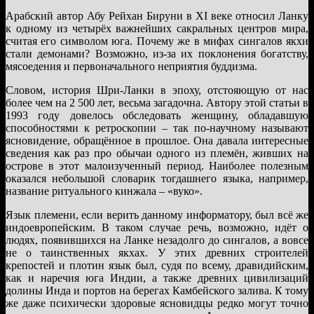
Арабский автор Абу Рейхан Бируни в XI веке относил Ланку
к одному из четырёх важнейших сакральных центров мира,
считая его символом юга. Почему же в мифах сингалов якхи
стали демонами? Возможно, из-за их поклонения богатству,
мясоедения и первоначального неприятия буддизма.
Словом, история Шри-Ланки в эпоху, отстояющую от нас
более чем на 2 500 лет, весьма загадочна. Автору этой статьи в
1993 году довелось обследовать женщину, обладавшую
способностями к ретроскопии – так по-научному называют
ясновидение, обращённое в прошлое. Она давала интересные
сведения как раз про обычаи одного из племён, живших на
острове в этот малоизученный период. Наиболее полезным
оказался небольшой словарик тогдашнего языка, например,
название ритуального кинжала – «вуко».
Язык племени, если верить данному информатору, был всё же
индоевропейским. В таком случае речь, возможно, идёт о
людях, появившихся на Ланке незадолго до сингалов, а вовсе
не о таинственных якхах. У этих древних строителей
крепостей и плотин язык был, судя по всему, дравидийским,
как и наречия юга Индии, а также древних цивилизаций
долины Инда и портов на берегах Камбейского залива. К тому
же даже психически здоровые ясновидцы редко могут точно