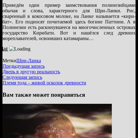
Приведём один пример заимствования полинезийцами
обычая и слова, характерного для Шри-Ланки. Рис,
сваренный в кокосовом молоке, на Ланке называется «кири-
бат». Его подносят почитаемой здесь богине Паттини. А в
Полинезии есть раскинувшееся на многочисленных островах
государство Кирибати. Вот и нашёлся след древних
мореплавателей, освоивших катамараны…
Метки
Шри-Ланка
Навигация
Предыдущая
Предыдущая запись
запись:
Дверь в другую реальность
по
Следующая
Следующая запись
записям
запись:
Племя тода – живой осколок древности
Вам также может понравиться