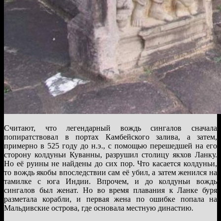
Считают, что легендарный вождь сингалов сначала
попиратствовал в портах Камбейского залива, а затем,
примерно в 525 году до н.э., с помощью перешедшей на его
сторону колдуньи Куванны, разрушил столицу якхов Ланку.
Но её руины не найдены до сих пор. Что касается колдуньи,
то вождь якобы впоследствии сам её убил, а затем женился на
тамилке с юга Индии. Впрочем, и до колдуньи вождь
сингалов был женат. Но во время плавания к Ланке буря
разметала корабли, и первая жена по ошибке попала на
Мальдивские острова, где основала местную династию.