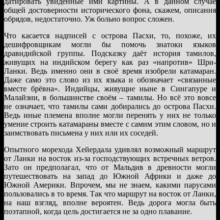
датировать увиденные ими картины. А в данном случае
общей достоверности исторического фона, скажем, описания
обрядов, недостаточно. Уж больно вопрос сложен.
Что касается надписей с острова Пасхи, то, похоже, их
дешифровщикам могли бы помочь знатоки языков
дравидийской группы. Подсказку даёт история тамилов,
живущих на индийском берегу как раз «напротив» Шри-
Ланки. Ведь именно они в своё время изобрели катамаран.
Даже само это слово из их языка и обозначает «связанные
вместе брёвна». Индийцы, живущие ныне в Сингапуре и
Малайзии, в большинстве своём – тамилы. Но всё это вовсе
не означает, что тамилы сами добирались до острова Пасхи.
Ведь иные племена вполне могли перенять у них не только
умение строить катамараны вместе с самим этим словом, но и
заимствовать письмена у них или их соседей.
Опытного морехода Хейердала удивлял возможный маршрут
от Ланки на восток из-за господствующих встречных ветров.
Зато он предполагал, что от Мальдив в древности могли
путешествовать на запад до Южной Африки и даже до
Южной Америки. Впрочем, мы не знаем, какими парусами
пользовались в то время. Так что маршрут на восток от Ланки,
на наш взгляд, вполне вероятен. Ведь дорога могла быть
поэтапной, когда цель достигается не за одно плавание.