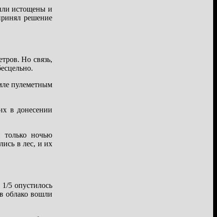
были истощены и
принял решение
тров. Но связь,
бесцельно.
емле пулеметным
их в донесении
и только ночью
ись в лес, и их
 1/5 опустилось
 в облако вошли