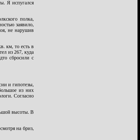
ы. Я испугался
лкского полка,
ностью заявило,
оя, не нарушив
. км, то есть в
ел из 267, куда
дто сбросили с
сии и гипотезы,
большое из них
ологи. Согласно
льшой высоты. В
смотря на бриз,