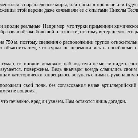
местился в параллельные миры, или попал в прошлое или буду
ерженцы этой версии даже связывали ее с опытами Николы Тесл
 и вполне реальные. Например, что турки применили химическое
разовал облако большой плотности, поэтому ветер не мог его ра
я на 750 м, поэтому сведения о расположении трупов относитель
о объяснить тем, что турки не церемонились с погибшими 
туман, то, вполне возможно, наблюдатели не могли видеть сос
азумеется, повержены. Ведь янычары всегда славились своим
нцам категорически запрещалось вступать с ними в рукопашную
 положили свой полк, без согласования начав артиллерийский 
имся не вовремя.
 что печально, вряд ли узнаем. Нам остаются лишь догадки.