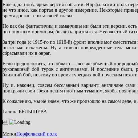
Еще одна популярная версия событий: Норфолкский полк пере
не что иное, как портал в другое измерение. Некоторые прив
время достиг зенита своей славы.
Но как бы фантастичны и заманчивы ни были эти версии, есть
по понятным причинам, боялись признаться. Неизвестный газ об
За три года (с 1915-го по 1918-й) фронт вполне мог сместитьс
несколько искажены. Ну а сильно поврежденные тела можн
сбрасывали их в овраг.
Если предположить, что облако — все же обычный природный 
рукопашный бой турок с англичанами. И последние были, р
ближний бой, поэтому во время турецких войн русским пехоти
Ну и, наконец, совсем бесславный вариант: англичане сами
прикрыли свои грехи неким плотным туманом, якобы появивш
К сожалению, мы не знаем, что же произошло на самом деле, и,
Галина БЕЛЫШЕВА
Метки
Норфолкский полк