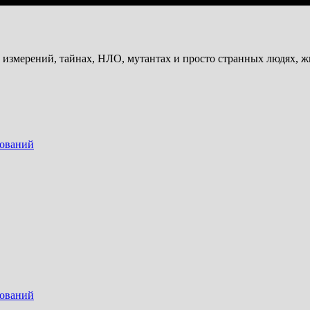
и измерений, тайнах, НЛО, мутантах и просто странных людях, 
дований
дований