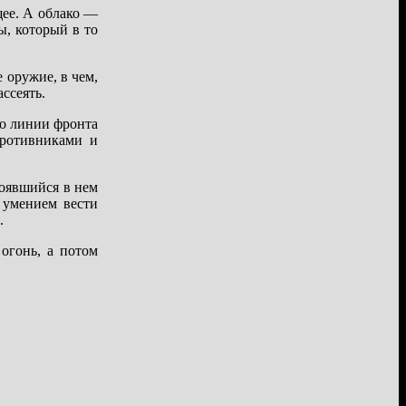
щее. А облако —
ы, который в то
 оружие, в чем,
ссеять.
но линии фронта
противниками и
тоявшийся в нем
 умением вести
.
огонь, а потом