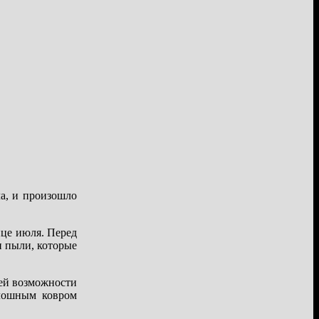
ла, и произошло
нце июля. Перед
и пыли, которые
дей возможности
плошным ковром