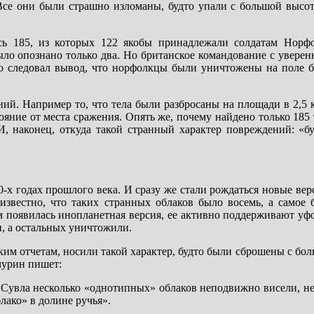
 Все они были страшно изломаны, будто упали с большой высот
сь 185, из которых 122 якобы принадлежали солдатам Норфо
ло опознано только два. Но британское командование с уверен
о следовал вывод, что норфолкцы были уничтожены на поле б
ий. Например то, что тела были разбросаны на площади в 2,5 кв
яние от места сражения. Опять же, почему найдено только 185 т
, наконец, откуда такой странный характер повреждений: «бу
-х годах прошлого века. И сразу же стали рождаться новые вер
известно, что таких странных облаков было восемь, а самое 
тим появилась инопланетная версия, ее активно поддерживают уф
и, а остальных уничтожили.
ким отчетам, носили такой характер, будто были сброшены с бо
чурин пишет:
Сувла несколько «однотипных» облаков неподвижно висели, не
лако» в долине ручья».