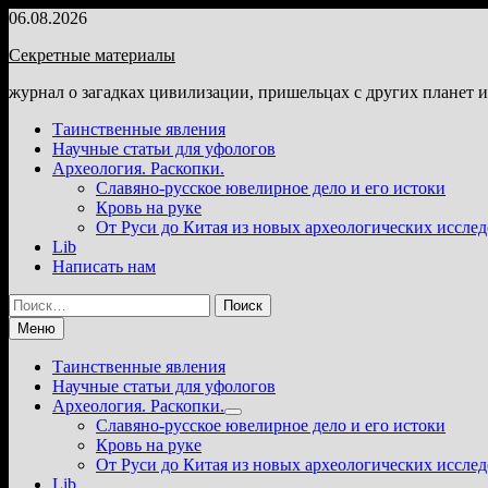
Перейти
06.08.2026
к
Секретные материалы
содержимому
журнал о загадках цивилизации, пришельцах с других планет 
Таинственные явления
Научные статьи для уфологов
Археология. Раскопки.
Славяно-русское ювелирное дело и его истоки
Кровь на руке
От Руси до Китая из новых археологических иссле
Lib
Написать нам
Найти:
Меню
Таинственные явления
Научные статьи для уфологов
Археология. Раскопки.
Показать
Славяно-русское ювелирное дело и его истоки
подменю
Кровь на руке
От Руси до Китая из новых археологических иссле
Lib