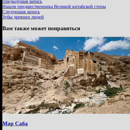
Навигация
Предыдущая
Предыдущая запись
запись:
Нашли предшественника Великой китайской стены
по
Следующая
Следующая запись
записям
запись:
Зубы древних людей
Вам также может понравиться
Мар Саба