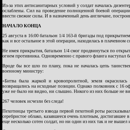
Из-за этих антисанитарных условий у солдат началась дизенте
ослаблены. Сил на проведение полноценной боевой операци
ввести свежие силы. И в назначенный день англичане, постро
НАЧАЛО КОНЦА
25 августа в 16:00 батальон 1/4 163-й бригады под прикрытие
как и все остальное в этой операции, находилась в плачевном 
Не имея прикрытия, батальон 1/4 смог продвинуться по открыт
огнем противника. Одновременно с правого фланга наступал ба
Вроде бы все шло по плану, пока не началась цепь таинств
военному министру:
«Битва была жаркой и кровопролитной, земля окрасилась
возвращались на исходные позиции. Однако полковник с 16 оф
уже не было ни видно, ни слышно. Никого из них больше не вид
267 человек исчезли без следа!
Пехотинцы третьего взвода первой пехотной роты рассказывали
серебристое облако, казавшееся очень плотным, достигавшее в
еще несколько сотен солдат, но ни один из них так и не вышел и