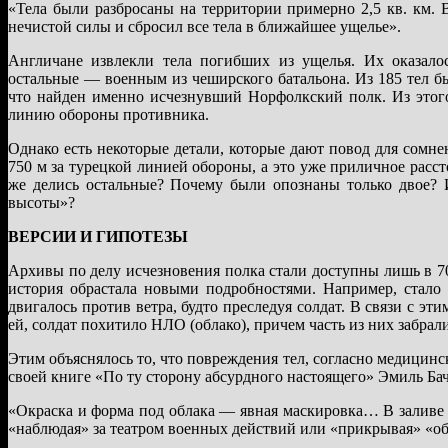
«Тела были разбросаны на территории примерно 2,5 кв. км.
нечистой силы и сбросил все тела в ближайшее ущелье».
Англичане извлекли тела погибших из ущелья. Их оказало
остальные — военным из чеширского батальона. Из 185 тел бы
что найден именно исчезнувший Норфолкский полк. Из этог
линию обороны противника.
Однако есть некоторые детали, которые дают повод для сомнен
750 м за турецкой линией обороны, а это уже приличное рассто
же делись остальные? Почему были опознаны только двое? И
высоты»?
ВЕРСИИ И ГИПОТЕЗЫ
Архивы по делу исчезновения полка стали доступны лишь в 70
история обрастала новыми подробностями. Например, стало 
двигалось против ветра, будто преследуя солдат. В связи с э
ей, солдат похитило НЛО (облако), причем часть из них забрал
Этим объяснялось то, что повреждения тел, согласно медицинс
своей книге «По ту сторону абсурдного настоящего» Эмиль Ба
«Окраска и форма под облака — явная маскировка… В заливе 
«наблюдая» за театром военных действий или «прикрывая» «об