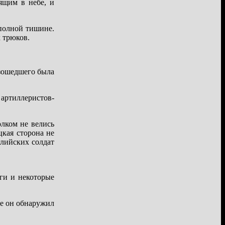
ящим в небе, и
 полной тишине.
 трюков.
изошедшего была
артиллеристов-
лком не велись
цкая сторона не
глийских солдат
ги и некоторые
ке он обнаружил