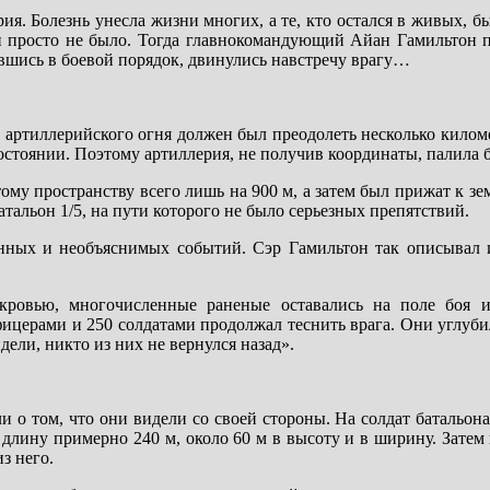
рия. Болезнь унесла жизни многих, а те, кто остался в живых, 
и просто не было. Тогда главнокомандующий Айан Гамильтон 
ившись в боевой порядок, двинулись навстречу врагу…
м артиллерийского огня должен был преодолеть несколько киломе
состоянии. Поэтому артиллерия, не получив координаты, палила 
ому пространству всего лишь на 900 м, а затем был прижат к з
тальон 1/5, на пути которого не было серьезных препятствий.
енных и необъяснимых событий. Сэр Гамильтон так описывал 
 кровью, многочисленные раненые оставались на поле боя 
ицерами и 250 солдатами продолжал теснить врага. Они углубил
ели, никто из них не вернулся назад».
 о том, что они видели со своей стороны. На солдат батальона
 длину примерно 240 м, около 60 м в высоту и в ширину. Затем
з него.