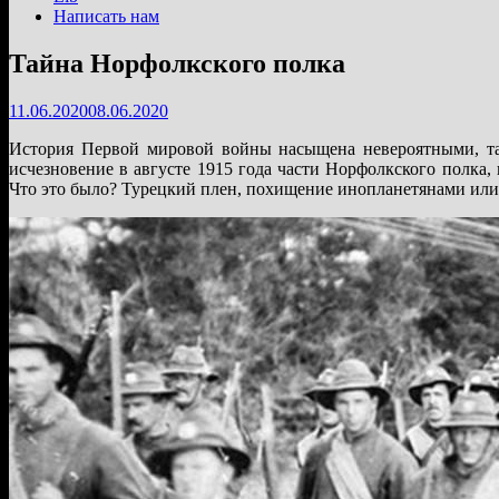
Написать нам
Тайна Норфолкского полка
11.06.2020
08.06.2020
История Первой мировой войны насыщена невероятными, та
исчезновение в августе 1915 года части Норфолкского полка
Что это было? Турецкий плен, похищение инопланетянами ил