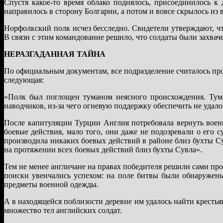
Спустя какое-то время облако поднялось, присоединилось к
направилось в сторону Болгарии, а потом и вовсе скрылось из 
Норфолкский полк исчез бесследно. Свидетели утверждают, чт
В связи с этим командование решило, что солдаты были захва
НЕРАЗГАДАННАЯ ТАЙНА
По официальным документам, все подразделение считалось пр
следующая:
«Полк был поглощен туманом неясного происхождения. Тума
наводчиков, из-за чего огневую поддержку обеспечить не удалос
После капитуляции Турции Англия потребовала вернуть воен
боевые действия, мало того, они даже не подозревали о его
производила никаких боевых действий в районе близ бухты Су
на протяжении всех боевых действий близ бухты Сувла».
Тем не менее англичане на правах победителя решили сами про
поиски увенчались успехом: на поле битвы были обнаружен
предметы военной одежды.
А в находящейся поблизости деревне им удалось найти крестьян
множество тел английских солдат.