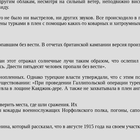
 другим облакам, несмотря на сильный ветер, неподвижно вис
виду.
о не было ни выстрелов, ни других звуков. Все происходило в
чены турками в плен с помощью каких-то коварных и хитроумных
опавшим без вести. В отчетах британской кампании версия про
н этот отражал солнечные лучи таким образом, что ослепил 
ь. Двести пятьдесят человек пропали без вести».
нопленных. Однако турецкие власти утверждали, что с этим по
 существовании: «При проведении Галлипольской операции туре
вла в лощине Каяджик-дере. А также не захватывала в плен ан
верить места, где шли сражения. Их
ы кокарды военнослужащих Норфолкского полка, погоны, сапо
ина, который рассказал, что в августе 1915 года на своем участ