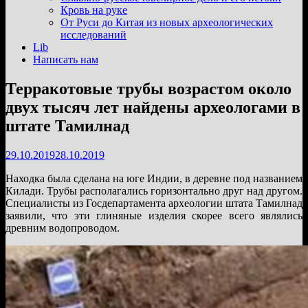
подменю
Кровь на руке
От Руси до Китая из новых археологических
исследований
Lib
Написать нам
Терракотовые трубы возрастом около
двух тысяч лет найдены археологами в
штате Тамилнад
29.10.2019
28.10.2019
Находка была сделана на юге Индии, в деревне под названием
Килади. Трубы располагались горизонтально друг над другом.
Специалисты из Госдепартамента археологии штата Тамилнад
заявили, что эти глиняные изделия скорее всего являлись
древним водопроводом.