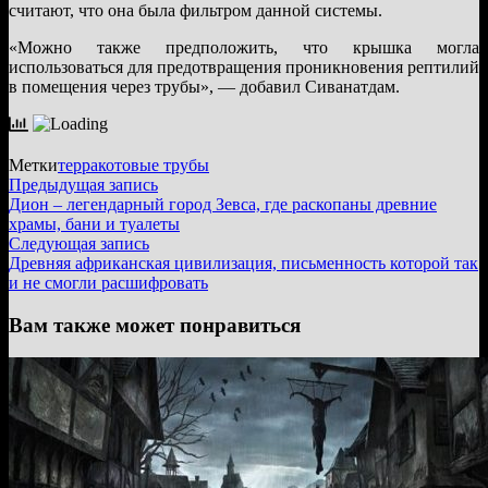
считают, что она была фильтром данной системы.
«Можно также предположить, что крышка могла
использоваться для предотвращения проникновения рептилий
в помещения через трубы», — добавил Сиванатдам.
Метки
терракотовые трубы
Навигация
Предыдущая
Предыдущая запись
запись:
Дион – легендарный город Зевса, где раскопаны древние
по
храмы, бани и туалеты
записям
Следующая
Следующая запись
запись:
Древняя африканская цивилизация, письменность которой так
и не смогли расшифровать
Вам также может понравиться