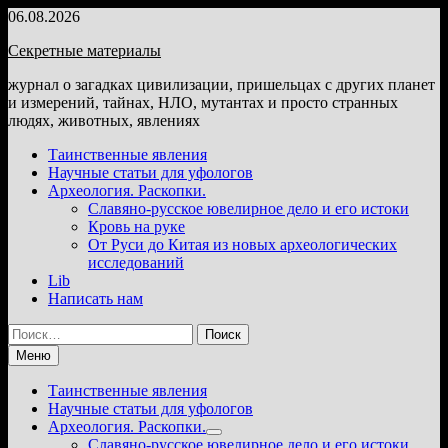
Перейти
06.08.2026
к
Секретные материалы
содержимому
журнал о загадках цивилизации, пришельцах с других планет
и измерений, тайнах, НЛО, мутантах и просто странных
людях, животных, явлениях
Таинственные явления
Научные статьи для уфологов
Археология. Раскопки.
Славяно-русское ювелирное дело и его истоки
Кровь на руке
От Руси до Китая из новых археологических
исследований
Lib
Написать нам
Найти:
Меню
Таинственные явления
Научные статьи для уфологов
Археология. Раскопки.
Показать
Славяно-русское ювелирное дело и его истоки