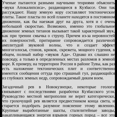
Ученые пытаются разными научными теориями объяснить
«звуки Апокалипсиса», раздающиеся в Кузбассе. Они так
рассуждают. Нашу земную кору составляют тектонические
плиты. Такие пласты по всей планете находятся в постоянном
движении, как бы наезжая друг на друга, хотя и с очень
небольшой скоростью. Возможно, именно это глобальное
движение земных титанов вызывает такой характерный звук,
как при трении смычка о струну. Причем из-за неровностей
их поверхностей, притирание сопровождается различной
амплитудой звуковой волны, что и создает эффект
многоголосья, стонов, криков, скрежета, мощного гудения, в
общем, полный набор «звуков Ада». Однако их слышно не
повсюду, а только в определенных местах разломов в земной
коре. К примеру, на территории России в районе Тувы, как раз
есть наложение тектонических плит и соответственно
имеются сообщения оттуда про страшный гул, раздающийся
из глубоких земных недр, сопровождаемый диким воем.
Загадочный рев в Новокузнецке, некоторые геологи
связывают с последствиями разработки Кузбасского угля.
Руководство местной митрополии не верит категорически,
что грохочущий рев является предвестником конца света, и
старается подобрать разумное пояснение этому явлению.
Крупные выработанные шахты, сталелитейные заводы,
накапливающаяся энергия взрывов горных пород – все это