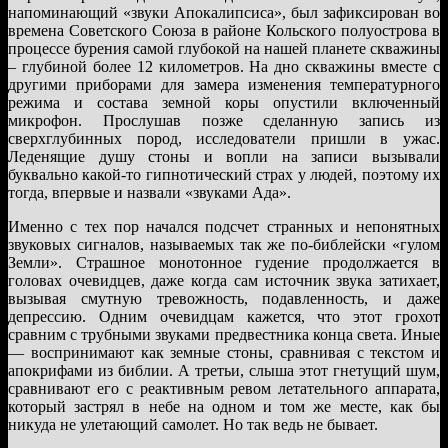
напоминающий «звуки Апокалипсиса», был зафиксирован во
времена Советского Союза в районе Кольского полуострова в
процессе бурения самой глубокой на нашей планете скважины
– глубиной более 12 километров. На дно скважины вместе с
другими приборами для замера изменения температурного
режима и состава земной коры опустили включенный
микрофон. Прослушав позже сделанную запись из
сверхглубинных пород, исследователи пришли в ужас.
Леденящие душу стоны и вопли на записи вызывали
буквально какой-то гипнотический страх у людей, поэтому их
тогда, впервые и назвали «звуками Ада».
Именно с тех пор начался подсчет странных и непонятных
звуковых сигналов, называемых так же по-библейски «гулом
Земли». Страшное монотонное гудение продолжается в
головах очевидцев, даже когда сам источник звука затихает,
вызывая смутную тревожность, подавленность, и даже
депрессию. Одним очевидцам кажется, что этот грохот
сравним с трубными звуками предвестника конца света. Иные
— воспринимают как земные стоны, сравнивая с текстом и
апокрифами из библии. А третьи, слыша этот гнетущий шум,
сравнивают его с реактивным ревом летательного аппарата,
который застрял в небе на одном и том же месте, как бы
никуда не улетающий самолет. Но так ведь не бывает.