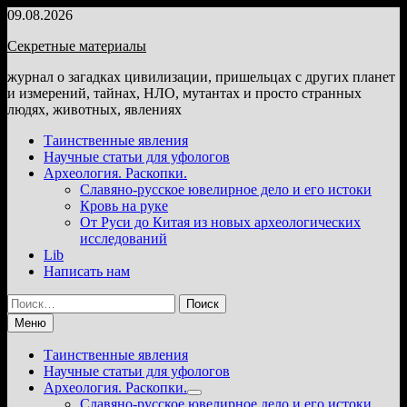
Перейти
09.08.2026
к
Секретные материалы
содержимому
журнал о загадках цивилизации, пришельцах с других планет
и измерений, тайнах, НЛО, мутантах и просто странных
людях, животных, явлениях
Таинственные явления
Научные статьи для уфологов
Археология. Раскопки.
Славяно-русское ювелирное дело и его истоки
Кровь на руке
От Руси до Китая из новых археологических
исследований
Lib
Написать нам
Найти:
Меню
Таинственные явления
Научные статьи для уфологов
Археология. Раскопки.
Показать
Славяно-русское ювелирное дело и его истоки