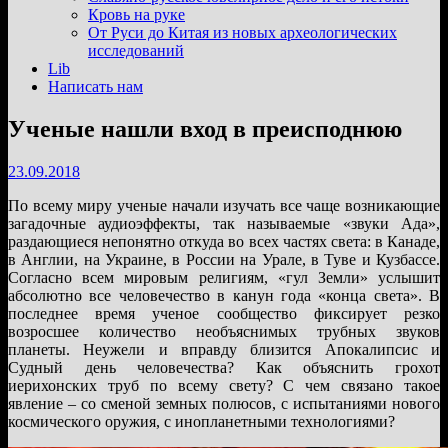
подменю
Кровь на руке
От Руси до Китая из новых археологических
исследований
Lib
Написать нам
Ученые нашли вход в преисподнюю
23.09.2018
По всему миру ученые начали изучать все чаще возникающие
загадочные аудиоэффекты, так называемые «звуки Ада»,
раздающиеся непонятно откуда во всех частях света: в Канаде,
в Англии, на Украине, в России на Урале, в Туве и Кузбассе.
Согласно всем мировым религиям, «гул Земли» услышит
абсолютно все человечество в канун года «конца света». В
последнее время ученое сообщество фиксирует резко
возросшее количество необъяснимых трубных звуков
планеты. Неужели и вправду близится Апокалипсис и
Судный день человечества? Как объяснить грохот
иерихонских труб по всему свету? С чем связано такое
явление – со сменой земных полюсов, с испытаниями нового
космического оружия, с инопланетными технологиями?