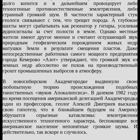
долго копится и в дальнейшем провоцирует либо
техногенные противоестественные землетрясения, либо
странный громкий шум. В частности характерный стук
геологи связывают с тем, что трещит порода. А глубокие
шахты могут срабатывать как резонатор у гитары, усиливая
аудиосигналы за счет полости в земле. Однако местные
жители имеют другое мнение и считают оглушающий звук
природным геофизическим порождением живых недр
матушки Земли в результате смещения пластов. Даже
непосредственные работники самого мощного предприятия
города Кемерово «Азот» утверждают, что громкий звук из
земных недр абсолютно не похож на производственный
грохот промышленных выбросов в атмосферу.
В новосибирском Академгородке выдвинули свою
любопытную теорию происхождения подобных
таинственных «звуков Апокалипсиса». В далеком 1982 году
во время посещения американской делегацией Академгородка
один из профессоров, геолог Алексей Дмитриев высказал
свою гипотезу, что в ближайшем будущем на Америку
обрушатся серьезные катаклизмы: землетрясения
искусственного техногенного характера, беспокоящие все
американское население непонятные громкие шумы. И
действительно, так вскоре и случилось.