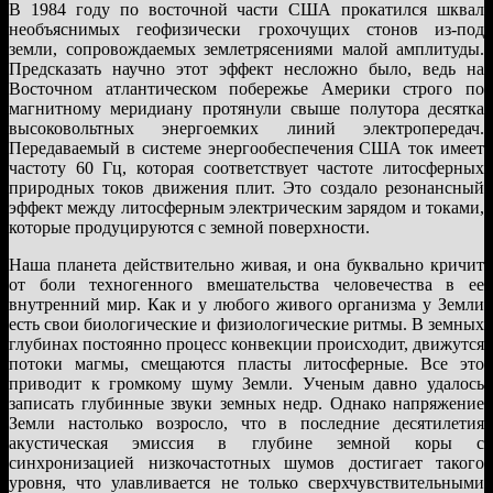
В 1984 году по восточной части США прокатился шквал
необъяснимых геофизически грохочущих стонов из-под
земли, сопровождаемых землетрясениями малой амплитуды.
Предсказать научно этот эффект несложно было, ведь на
Восточном атлантическом побережье Америки строго по
магнитному меридиану протянули свыше полутора десятка
высоковольтных энергоемких линий электропередач.
Передаваемый в системе энергообеспечения США ток имеет
частоту 60 Гц, которая соответствует частоте литосферных
природных токов движения плит. Это создало резонансный
эффект между литосферным электрическим зарядом и токами,
которые продуцируются с земной поверхности.
Наша планета действительно живая, и она буквально кричит
от боли техногенного вмешательства человечества в ее
внутренний мир. Как и у любого живого организма у Земли
есть свои биологические и физиологические ритмы. В земных
глубинах постоянно процесс конвекции происходит, движутся
потоки магмы, смещаются пласты литосферные. Все это
приводит к громкому шуму Земли. Ученым давно удалось
записать глубинные звуки земных недр. Однако напряжение
Земли настолько возросло, что в последние десятилетия
акустическая эмиссия в глубине земной коры с
синхронизацией низкочастотных шумов достигает такого
уровня, что улавливается не только сверхчувствительными