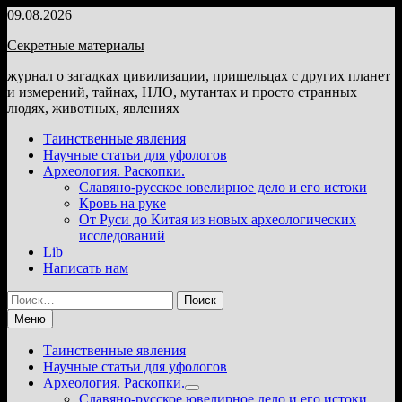
Перейти
09.08.2026
к
Секретные материалы
содержимому
журнал о загадках цивилизации, пришельцах с других планет
и измерений, тайнах, НЛО, мутантах и просто странных
людях, животных, явлениях
Таинственные явления
Научные статьи для уфологов
Археология. Раскопки.
Славяно-русское ювелирное дело и его истоки
Кровь на руке
От Руси до Китая из новых археологических
исследований
Lib
Написать нам
Найти:
Меню
Таинственные явления
Научные статьи для уфологов
Археология. Раскопки.
Показать
Славяно-русское ювелирное дело и его истоки