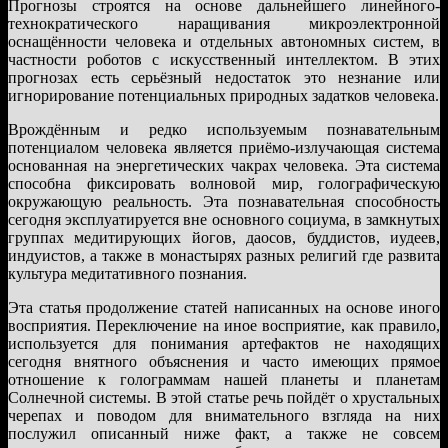
Прогнозы строятся на основе дальнейшего линейного-
технократического наращивания микроэлектронной
оснащённости человека и отдельных автономных систем, в
частности роботов с искусственный интеллектом. В этих
прогнозах есть серьёзный недостаток это незнание или
игнорирование потенциальных природных задатков человека.
Врождённым и редко используемым познавательным
потенциалом человека является приёмо-излучающая система
основанная на энергетических чакрах человека. Эта система
способна фиксировать волновой мир, голографическую
окружающую реальность. Эта познавательная способность
сегодня эксплуатируется вне основного социума, в замкнутых
группах медитирующих йогов, даосов, буддистов, иудеев,
индуистов, а также в монастырях разных религий где развита
культура медитативного познания.
Эта статья продолжение статей написанных на основе иного
восприятия. Переключение на иное восприятие, как правило,
используется для понимания артефактов не находящих
сегодня внятного объяснения и часто имеющих прямое
отношение к голограммам нашей планеты и планетам
Солнечной системы. В этой статье речь пойдёт о хрустальных
черепах и поводом для внимательного взгляда на них
послужил описанный ниже факт, а также не совсем