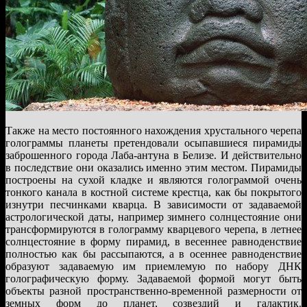
Также на место постоянного нахождения хрустального черепа
голограммы планеты претендовали осыпавшиеся пирамиды
заброшенного города Лаба-антуна в Белизе. И действительно
в последствие они оказались именно этим местом. Пирамиды
построены на сухой кладке и являются голограммой очень
тонкого канала в костной системе крестца, как бы покрытого
изнутри песчинками кварца. В зависимости от задаваемой
астрологической даты, например зимнего солнцестояние они
трансформируются в голограмму кварцевого черепа, в летнее
солнцестояние в форму пирамид, в весеннее равноденствие
полностью как бы рассыпаются, а в осеннее равноденствие
образуют задаваемую им приемлемую по набору ДНК
голографическую форму. Задаваемой формой могут быть
объекты разной пространственно-временной размерности от
земных форм до планет, созвездий и галактик.