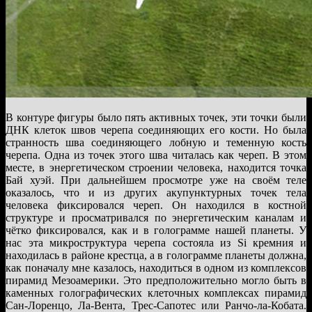
В контуре фигуры было пять активных точек, эти точки были
ДНК клеток швов черепа соединяющих его кости. Но была
странность шва соединяющего лобную и теменную кость
черепа. Одна из точек этого шва читалась как череп. В этом
месте, в энергетическом строении человека, находится точка
Бай хуэй. При дальнейшем просмотре уже на своём теле
оказалось, что и из других акупунктурных точек тела
человека фиксировался череп. Он находился в костной
структуре и просматривался по энергетическим каналам и
чётко фиксировался, как и в голограмме нашей планеты. У
нас эта микроструктура черепа состояла из Si кремния и
находилась в районе крестца, а в голограмме планеты должна,
как поначалу мне казалось, находиться в одном из комплексов
пирамид Мезоамерики. Это предположительно могло быть в
каменных голографических клеточных комплексах пирамид
Сан-Лоренцо, Ла-Вента, Трес-Сапотес или Ранчо-ла-Кобата.