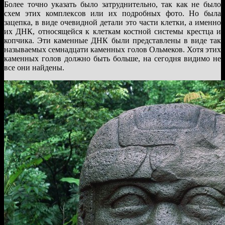
Более точно указать было затруднительно, так как не было
схем этих комплексов или их подробных фото. Но была
зацепка, в виде очевидной детали это части клетки, а именно
их ДНК, относящейся к клеткам костной системы крестца и
копчика. Эти каменные ДНК были представлены в виде так
называемых семнадцати каменных голов Ольмеков. Хотя этих
каменных голов должно быть больше, на сегодня видимо не
все они найдены.