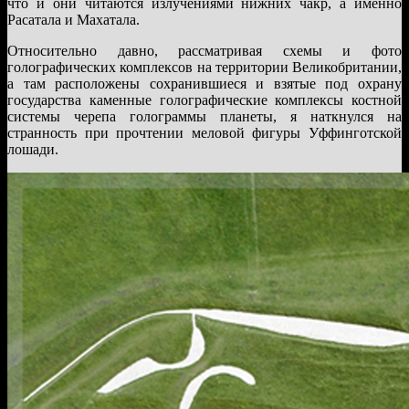
что и они читаются излучениями нижних чакр, а именно
Расатала и Махатала.
Относительно давно, рассматривая схемы и фото
голографических комплексов на территории Великобритании,
а там расположены сохранившиеся и взятые под охрану
государства каменные голографические комплексы костной
системы черепа голограммы планеты, я наткнулся на
странность при прочтении меловой фигуры Уффинготской
лошади.