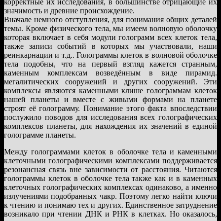
корректные их исследования, в большинстве отрицающие их
значимость и древние происхождение.
Вначале немного отступления, для понимания общих деталей
темы. Кроме физического тела, мы имеем волновую оболочку
которая включает в себя модули голограмм всех клеток тела,
также записи событий в которых мы участвовали, наши
реинкарнации и т.д.. Голограммы клеток в волновой оболочке
тела подобны, что на первый взгляд кажется странным,
каменным комплексам возведённым в виде пирамид.
мегалитических сооружений и других сооружений. Эти
комплексы являются каменными клише голограммам клеток
нашей планеты и вместе с живыми формами на планете
строят её голограмму. Понимание этого факта впоследствии
послужило поводов для исследования всех голографических
комплексов планеты, для нахождения их значений в единой
голограмме планеты.
Между голограммами клеток в оболочке тела и каменными
клеточными голографическими комплексами поддерживается
резонансная связь вне зависимости от расстояния. Читаются
голограммы клеток в оболочке тела также как и в каменных
клеточных голографических комплексах одинаково, а именно
излучениями подобранных чакр. Поэтому легко найти ключи
к чтению и понимаю тех и других. Единственное затруднение
возникало при чтении ДНК и РНК в клетках. Но оказалось,