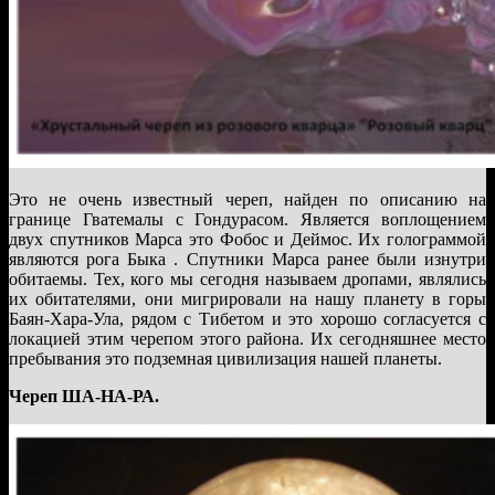
Это не очень известный череп, найден по описанию на
границе Гватемалы с Гондурасом. Является воплощением
двух спутников Марса это Фобос и Деймос. Их голограммой
являются рога Быка . Спутники Марса ранее были изнутри
обитаемы. Тех, кого мы сегодня называем дропами, являлись
их обитателями, они мигрировали на нашу планету в горы
Баян-Хара-Ула, рядом с Тибетом и это хорошо согласуется с
локацией этим черепом этого района. Их сегодняшнее место
пребывания это подземная цивилизация нашей планеты.
Череп ША-НА-РА.