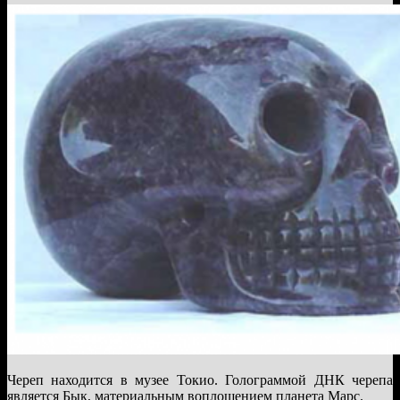
Череп находится в музее Токио. Голограммой ДНК черепа
является Бык, материальным воплощением планета Марс.