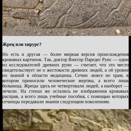
Жрец или хирург?
Но есть и другая — более мирная версия происхождения
кровавых картинок. Так, доктор Виктор Паредес Руис — один
из исследователей древних руин — считает, что это место
свидетельствует не о жестокости древних людей, а об уровне
их знаний в области медицины. Сечин -вовсе не храм, в
котором приносили человеческие жертвы, а всего лишь
больница. Жрецы здесь не четвертовали людей, а наоборот —
лечили. На стенах же остались не изображения кровавых
расправ, а всего лишь учебные пособия, с помощью которых
сечинцы передавали знания следующим поколениям.