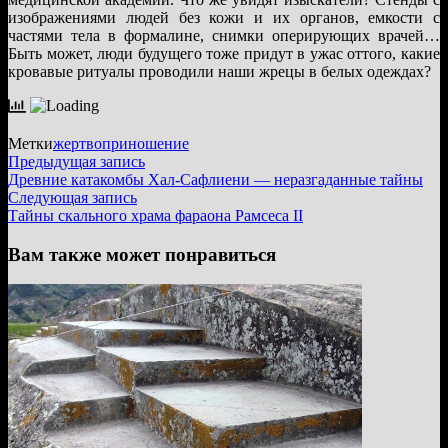
изображениями людей без кожи и их органов, емкости с
частями тела в формалине, снимки оперирующих врачей…
Быть может, люди будущего тоже придут в ужас оттого, какие
кровавые ритуалы проводили наши жрецы в белых одеждах?
Метки
жертвоприношение
Навигация
Предыдущая
Предыдущая запись
запись:
Древние катакомбы Хал-Сафлиени — неразгаданные тайны
по
Следующая
Следующая запись
записям
запись:
Тайны скального храма фараона Рамсеса II
Вам также может понравиться