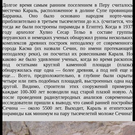
Долгое время самым ранним поселением в Перу считалось
местечко Караль, расположенное в долине Супе провинции
Барранка. Оно было основано народом норте-чико
приблизительно в третьем тысячелетии до н.э. (считается, что
тогда же были построены пирамиды в Египте). Когда в 1937
году археолог Хулио Сесар Тельо в составе группы
перуанских и немецких ученых обнаружил руины нескольких
комплексов древних построек неподалеку от современного
города Касма (их назвали Сечин, по имени протекающей
неподалеку реки), он посчитал их ровесниками Караля. Но
каково же было удивление ученых, когда во время раскопок
под остатками круглой каменной площади (плазы)
обнаружилась еще одна — более древняя, а под ней еще и
еще… Всего, предположительно, в глубине были скрыты
четыре или пять подобных площадей, выстроенных одна над
другой. Видимо, строители этих сооружений примерно
каждые 100-300 лет возводили над старой плазой новую. А
после проведения радиоуглеродных анализов современные
исследователи пришли к выводу, что самой ранней постройке
Сечина — около 5500 лет. Выходит, Караль и египетские
пирамиды как минимум на пару тысячелетий моложе Сечина!