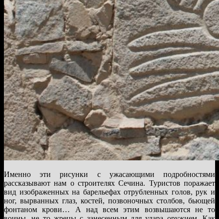
Именно эти рисунки с ужасающими подробностями
рассказывают нам о строителях Сечина. Туристов поражает
вид изображенных на барельефах отрубленных голов, рук и
ног, вырванных глаз, костей, позвоночных столбов, бьющей
фонтаном крови… А над всем этим возвышаются не то
воины, не то жрецы с занесенным для удара оружием. Как