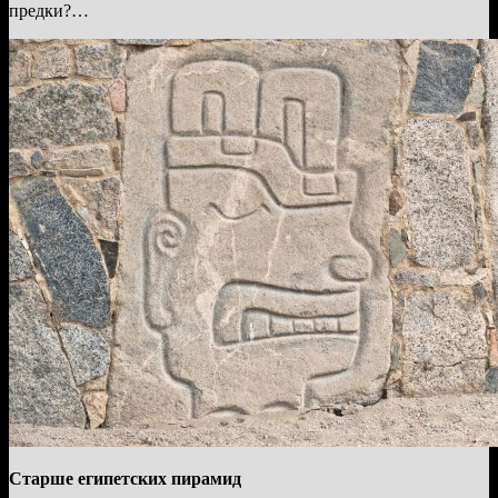
предки?…
Старше египетских пирамид