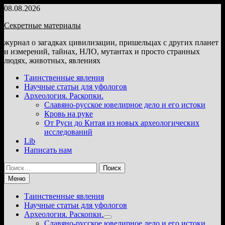
Перейти
08.08.2026
к
Секретные материалы
содержимому
журнал о загадках цивилизации, пришельцах с других планет
и измерений, тайнах, НЛО, мутантах и просто странных
людях, животных, явлениях
Таинственные явления
Научные статьи для уфологов
Археология. Раскопки.
Славяно-русское ювелирное дело и его истоки
Кровь на руке
От Руси до Китая из новых археологических
исследований
Lib
Написать нам
Найти:
Меню
Таинственные явления
Научные статьи для уфологов
Археология. Раскопки.
Показать
Славяно-русское ювелирное дело и его истоки