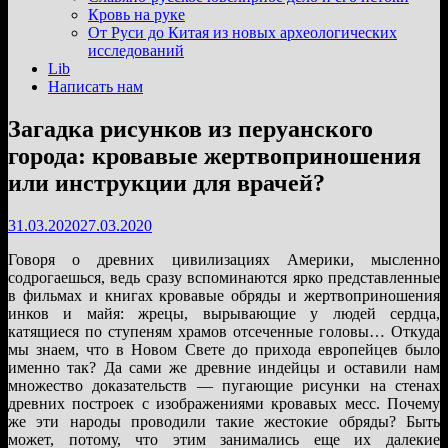
подменю
Кровь на руке
От Руси до Китая из новых археологических
исследований
Lib
Написать нам
Загадка рисунков из перуанского
города: кровавые жертвоприношения
или инструкции для врачей?
31.03.2020
27.03.2020
Говоря о древних цивилизациях Америки, мысленно
содрогаешься, ведь сразу вспоминаются ярко представленные
в фильмах и книгах кровавые обряды и жертвоприношения
инков и майя: жрецы, вырывающие у людей сердца,
катящиеся по ступеням храмов отсеченные головы… Откуда
мы знаем, что в Новом Свете до прихода европейцев было
именно так? Да сами же древние индейцы и оставили нам
множество доказательств — пугающие рисунки на стенах
древних построек с изображениями кровавых месс. Почему
же эти народы проводили такие жестокие обряды? Быть
может, потому, что этим занимались еще их далекие