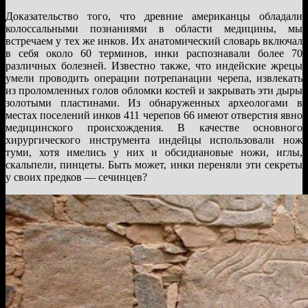
Доказательство того, что древние американцы обладали
колоссальными познаниями в области медицины, мы
встречаем у тех же инков. Их анатомический словарь включал
в себя около 60 терминов, инки распознавали более 70
различных болезней. Известно также, что индейские жрецы
умели проводить операции потрепанации черепа, извлекать
из проломленных голов обломки костей и закрывать эти дыры
золотыми пластинами. Из обнаруженных археологами в
местах поселений инков 411 черепов 66 имеют отверстия явно
медицинского происхождения. В качестве основного
хирургического инструмента индейцы использовали нож
туми, хотя имелись у них и обсидиановые ножи, иглы,
скальпели, пинцеты. Быть может, инки переняли эти секреты
у своих предков — сечинцев?