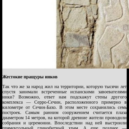
Жестокие пращуры инков
Так что же за народ жил на территории, которую тысячи лет
спустя занимали встреченные испанскими завоевателями
инки? Возможно, ответ нам подскажут стены другого
комплекса — Серро-Сечин, расположенного примерно в
километре от Сечин-Бахо. В этом месте сохранились семь
построек. Самым ранним сооружением считается плаза
диаметром 14 метров, на которой древние жители проводили
собрания и церемонии. Впоследствии над ней выстроили
прямоугольный глинобитный храм. А еще позднее —