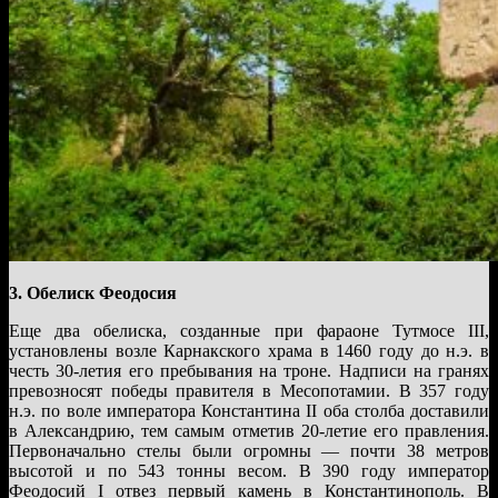
3. Обелиск Феодосия
Еще два обелиска, созданные при фараоне Тутмосе III,
установлены возле Карнакского храма в 1460 году до н.э. в
честь 30-летия его пребывания на троне. Надписи на гранях
превозносят победы правителя в Месопотамии. В 357 году
н.э. по воле императора Константина II оба столба доставили
в Александрию, тем самым отметив 20-летие его правления.
Первоначально стелы были огромны — почти 38 метров
высотой и по 543 тонны весом. В 390 году император
Феодосий I отвез первый камень в Константинополь. В