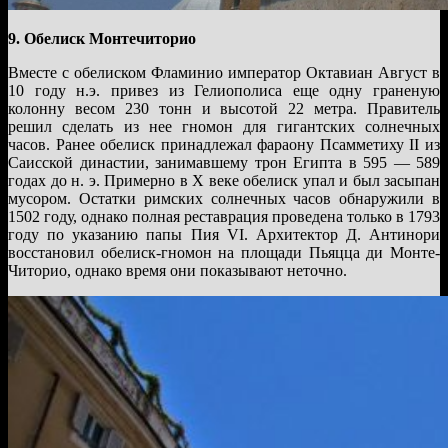
9. Обелиск Монтечиторио
Вместе с обелиском Фламинио император Октавиан Август в
10 году н.э. привез из Гелиополиса еще одну граненую
колонну весом 230 тонн и высотой 22 метра. Правитель
решил сделать из нее гномон для гигантских солнечных
часов. Ранее обелиск принадлежал фараону Псамметиху II из
Саисской династии, занимавшему трон Египта в 595 — 589
годах до н. э. Примерно в X веке обелиск упал и был засыпан
мусором. Остатки римских солнечных часов обнаружили в
1502 году, однако полная реставрация проведена только в 1793
году по указанию папы Пия VI. Архитектор Д. Антинори
восстановил обелиск-гномон на площади Пьяцца ди Монте-
Читорио, однако время они показывают неточно.