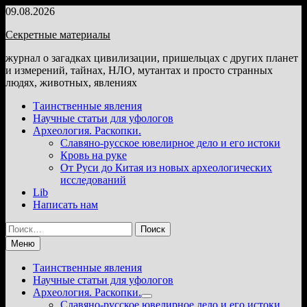
Перейти
09.08.2026
к
Секретные материалы
содержимому
журнал о загадках цивилизации, пришельцах с других планет
и измерений, тайнах, НЛО, мутантах и просто странных
людях, животных, явлениях
Таинственные явления
Научные статьи для уфологов
Археология. Раскопки.
Славяно-русское ювелирное дело и его истоки
Кровь на руке
От Руси до Китая из новых археологических
исследований
Lib
Написать нам
Найти:
Меню
Таинственные явления
Научные статьи для уфологов
Археология. Раскопки.
Показать
Славяно-русское ювелирное дело и его истоки