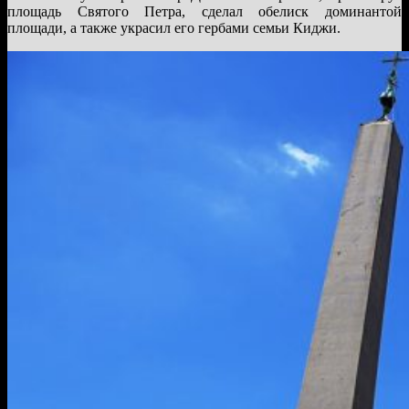
площадь Святого Петра, сделал обелиск доминантой
площади, а также украсил его гербами семьи Киджи.