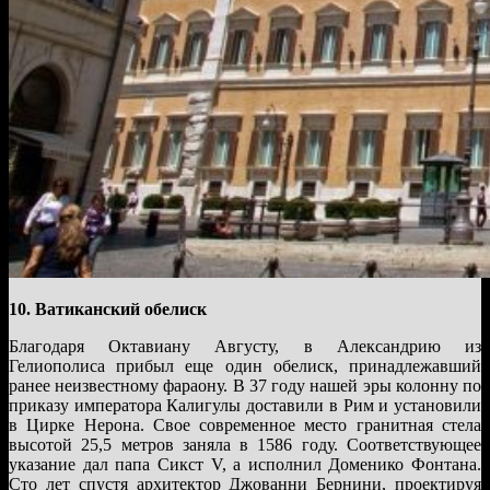
10. Ватиканский обелиск
Благодаря Октавиану Августу, в Александрию из
Гелиополиса прибыл еще один обелиск, принадлежавший
ранее неизвестному фараону. В 37 году нашей эры колонну по
приказу императора Калигулы доставили в Рим и установили
в Цирке Нерона. Свое современное место гранитная стела
высотой 25,5 метров заняла в 1586 году. Соответствующее
указание дал папа Сикст V, а исполнил Доменико Фонтана.
Сто лет спустя архитектор Джованни Бернини, проектируя