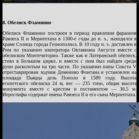
8. Обелиск Фламинио
Обелиск Фламинио построен в период правления фараонов
Рамзеса II и Мернептаха в 1300-е годы до н. э., находился в
храме Солнца города Гелиополиса. В 10 году н. э. доставлен в
Рим по указанию императора Октавиана Августа вместе с
обелиском Монтечиторио. Также как и Латеранский обелиск,
стоял в Большом цирке, и вместе с ним был найден среди
руин расколотым на три части. По указанию папы Сикста V
отреставрирован зодчим Доменико Фонтана и установлен на
площади Пьяцца дель Пополо в 1589 году. Высота
египетского обелиска 24 м, вес — 235 тонн, общая высота
монумента вместе с крестом и постаментом — 36,5 м.
Иероглифы содержат имена Рамзеса II и его сына Мернептаха.