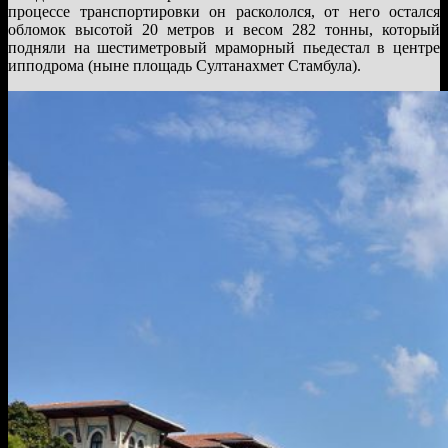
процессе транспортировки он раскололся, от него остался
обломок высотой 20 метров и весом 282 тонны, который
подняли на шестиметровый мраморный пьедестал в центре
ипподрома (ныне площадь Султанахмет Стамбула).