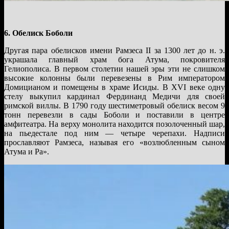
6. Обелиск Боболи
Другая пара обелисков имени Рамзеса II за 1300 лет до н. э.
украшала главный храм бога Атума, покровителя
Гелиополиса. В первом столетии нашей эры эти не слишком
высокие колонны были перевезены в Рим императором
Домицианом и помещены в храме Исиды. В XVI веке одну
стелу выкупил кардинал Фердинанд Медичи для своей
римской виллы. В 1790 году шестиметровый обелиск весом 9
тонн перевезли в сады Боболи и поставили в центре
амфитеатра. На верху монолита находится позолоченный шар,
на пьедестале под ним — четыре черепахи. Надписи
прославляют Рамзеса, называя его «возлюбленным сыном
Атума и Ра».