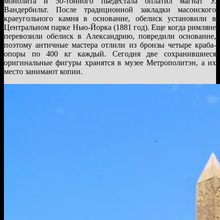
монолита и 50-тонного пьедестала оплатил магнат У.
Вандербильт. После традиционной закладки масонского
краеугольного камня в основание, обелиск установили в
Центральном парке Нью-Йорка (1881 год). Еще когда римляне
перевозили обелиск в Александрию, повредили основание,
поэтому античные мастера отлили из бронзы четыре краба-
опоры по 400 кг каждый. Сегодня две сохранившиеся
оригинальные фигуры хранятся в музее Метрополитэн, а их
место занимают копии.