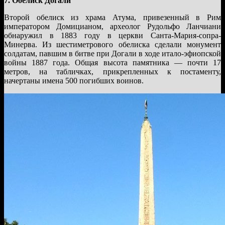
7. Обелиск Догали
Второй обелиск из храма Атума, привезенный в Рим
императором Домицианом, археолог Рудольфо Ланчиани
обнаружил в 1883 году в церкви Санта-Мария-сопра-
Минерва. Из шестиметрового обелиска сделали монумент
солдатам, павшим в битве при Догали в ходе итало-эфиопской
войны 1887 года. Общая высота памятника — почти 17
метров, на табличках, прикрепленных к постаменту,
начертаны имена 500 погибших воинов.