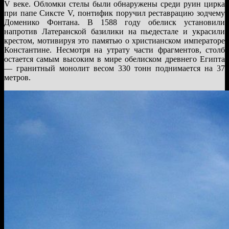
V веке. Обломки стелы были обнаружены среди руин цирка
при папе Сиксте V, понтифик поручил реставрацию зодчему
Доменико Фонтана. В 1588 году обелиск установили
напротив Латеранской базилики на пьедестале и украсили
крестом, мотивируя это памятью о христианском императоре
Константине. Несмотря на утрату части фрагментов, столб
остается самым высоким в мире обелиском древнего Египта
— гранитный монолит весом 330 тонн поднимается на 37
метров.