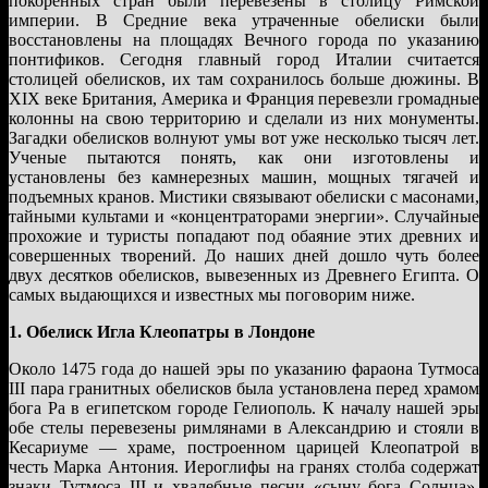
покоренных стран были перевезены в столицу Римской
империи. В Средние века утраченные обелиски были
восстановлены на площадях Вечного города по указанию
понтификов. Сегодня главный город Италии считается
столицей обелисков, их там сохранилось больше дюжины. В
XIX веке Британия, Америка и Франция перевезли громадные
колонны на свою территорию и сделали из них монументы.
Загадки обелисков волнуют умы вот уже несколько тысяч лет.
Ученые пытаются понять, как они изготовлены и
установлены без камнерезных машин, мощных тягачей и
подъемных кранов. Мистики связывают обелиски с масонами,
тайными культами и «концентраторами энергии». Случайные
прохожие и туристы попадают под обаяние этих древних и
совершенных творений. До наших дней дошло чуть более
двух десятков обелисков, вывезенных из Древнего Египта. О
самых выдающихся и известных мы поговорим ниже.
1. Обелиск Игла Клеопатры в Лондоне
Около 1475 года до нашей эры по указанию фараона Тутмоса
III пара гранитных обелисков была установлена перед храмом
бога Ра в египетском городе Гелиополь. К началу нашей эры
обе стелы перевезены римлянами в Александрию и стояли в
Кесариуме — храме, построенном царицей Клеопатрой в
честь Марка Антония. Иероглифы на гранях столба содержат
знаки Тутмоса III и хвалебные песни «сыну бога Солнца»,