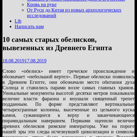
подменю
Кровь на руке
От Руси до Китая из новых археологических
исследований
Lib
Написать нам
10 самых старых обелисков,
вывезенных из Древнего Египта
18.08.2019
17.08.2019
Слово «обелиск» имеет греческое происхождение и
обозначает «небольшой вертел». Первые обелиски появились
в Древнем Египте, они обозначали место обитания духа
Солнца и ставились парами возле самых главных храмов.
Уникальные монументы высотой десятки метров показывали
величие власти фараона и внушали священный трепет
подданным. По форме представляют вертикальные
четырехгранные колонны, высеченные из цельного куска
камня, сужающиеся к верху и заканчивающиеся
пирамидальным навершием. Первыми оценили величие
древних обелисков римские императоры. Уже на пороге
нашей эры эти следы исчезнувшей цивилизации и символы