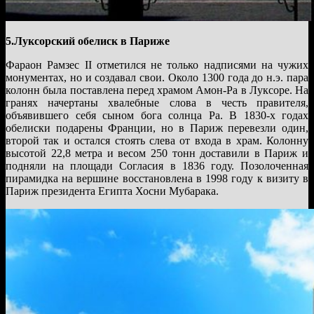
5.Луксорский обелиск в Париже
Фараон Рамзес II отметился не только надписями на чужих
монументах, но и создавал свои. Около 1300 года до н.э. пара
колонн была поставлена перед храмом Амон-Ра в Луксоре. На
гранях начертаны хвалебные слова в честь правителя,
объявившего себя сыном бога солнца Ра. В 1830-х годах
обелиски подарены Франции, но в Париж перевезли один,
второй так и остался стоять слева от входа в храм. Колонну
высотой 22,8 метра и весом 250 тонн доставили в Париж и
подняли на площади Согласия в 1836 году. Позолоченная
пирамидка на вершине восстановлена в 1998 году к визиту в
Париж президента Египта Хосни Мубарака.