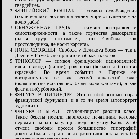
гвардейцев.
ФРИГИЙСКИЙ КОЛПАК — символ освобождения
(такие колпаки носили в древнем мире отпущенные на
волю рабы).
ОБНАЖЕННАЯ ГРУДЬ — символ бесстрашия и
самоотверженности, а также торжества демократии
(нагая грудь показывает, что Свобода, как
простолюдинка, не носит корсета).
НОГИ СВОБОДЫ. Свобода у Делакруа босая — так в
Древнем Риме было принято изображать богов.
ТРИКОЛОР — символ французской национальной
идеи: свобода (синий), равенство (белый) и братство
(красный). Во время событий в Париже он
воспринимался не как респуб ликанский флаг
(большинство восставших были монархистами), а как
флаг антибурбонский.
ФИГУРА В ЦИЛИНДРЕ. Это и обобщенный образ
французской буржуазии, и в то же время автопортрет
художника.
ФИГУРА В БЕРЕТЕ символизирует рабочий класс.
Такие береты носили парижские печатники, которые
первыми вышли на улицы: ведь по указу Карла Х об
отмене свободы прессы большинство типографий
должны были закрыть, и их работники оставались без