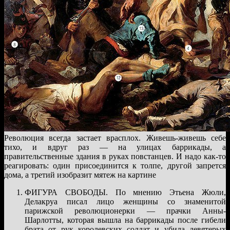
Революция всегда застает врасплох. Живешь-живешь себе
тихо, и вдруг раз — на улицах баррикады, а
правительственные здания в руках повстанцев. И надо как-то
реагировать: один присоединится к толпе, другой запрется
дома, а третий изобразит мятеж на картине
ФИГУРА СВОБОДЫ. По мнению Этьена Жюли,
Делакруа писал лицо женщины со знаменитой
парижской революционерки — прачки Анны-
Шарлотты, которая вышла на баррикады после гибели
брата от рук королевских солдат и убила девятерых