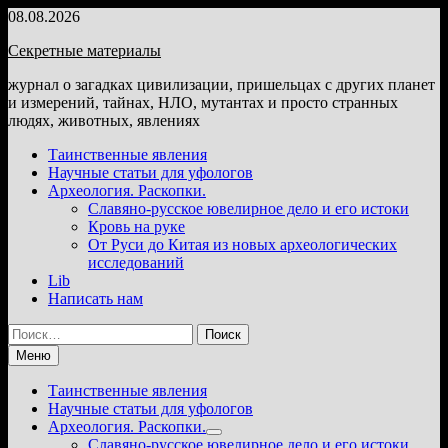
Перейти
08.08.2026
к
Секретные материалы
содержимому
журнал о загадках цивилизации, пришельцах с других планет
и измерений, тайнах, НЛО, мутантах и просто странных
людях, животных, явлениях
Таинственные явления
Научные статьи для уфологов
Археология. Раскопки.
Славяно-русское ювелирное дело и его истоки
Кровь на руке
От Руси до Китая из новых археологических
исследований
Lib
Написать нам
Найти:
Меню
Таинственные явления
Научные статьи для уфологов
Археология. Раскопки.
Показать
Славяно-русское ювелирное дело и его истоки