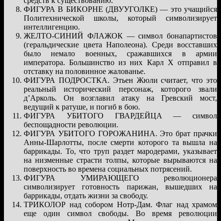
средств к существованию.
ФИГУРА В БИКОРНЕ (ДВУУГОЛКЕ) — это учащийся
Политехнической школы, который символизирует
интеллигенцию.
ЖЕЛТО-СИНИЙ ФЛАЖОК — символ бонапартистов
(геральдические цвета Наполеона). Среди восставших
было немало военных, сражавшихся в армии
императора. Большинство из них Карл Х отправил в
отставку на половинное жалованье.
ФИГУРА ПОДРОСТКА. Этьен Жюли считает, что это
реальный исторический персонаж, которого звали
д’Арколь. Он возглавил атаку на Гревский мост,
ведущий к ратуше, и погиб в бою.
ФИГУРА УБИТОГО ГВАРДЕЙЦА — символ
беспощадности революции.
ФИГУРА УБИТОГО ГОРОЖАНИНА. Это брат прачки
Анны-Шарлотты, после смерти которого та вышла на
баррикады. То, что труп раздет мародерами, указывает
на низменные страсти толпы, которые вырываются на
поверхность во времена социальных потрясений.
ФИГУРА УМИРАЮЩЕГО революционера
символизирует готовность парижан, вышедших на
баррикады, отдать жизни за свободу.
ТРИКОЛОР над собором Нотр-Дам. Флаг над храмом
еще один символ свободы. Во время революции