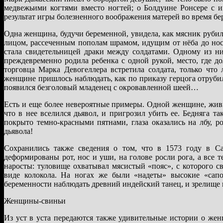
медвежьими когтями вместо ногтей; о Болдуине Ронсере с
результат игры болезненного воображения матерей во время бе
Одна женщина, будучи беременной, увидела, как мясник рубил 
лицом, рассеченным пополам шрамом, идущим от нёба до носа
стала свидетельницей драки между солдатами. Одному из ни
преждевременно родила ребенка с одной рукой, место, где д
торговца Марка Девогеллера встретила солдата, только чт
женщине пришлось наблюдать, как по приказу герцога отруби
появился безголовый младенец с окровавленной шеей…
Есть и еще более невероятные примеры. Одной женщине, живш
что в нее вселился дьявол, и пригрозил убить ее. Бедняга т
покрыто темно-красными пятнами, глаза оказались на лбу, 
дьявола!
Сохранились также сведения о том, что в 1573 году в С
деформированы рот, нос и уши, на голове росли рога, а все 
наросты: туловище охватывал мясистый «пояс», с которого с
виде колокола. На ногах же были «надеты» высокие «сап
беременности наблюдать древний индейский танец, и зрелище 
Женщины-свиньи
Из уст в уста передаются также удивительные истории о же