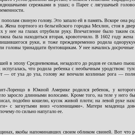
 индюшачьими сережками в ушах; о Парее с лягушачьей голо
ременности.
пополам свиную голову. Это запало ей в память. Вскоре она ро
. Жена портного из бельгийского городка Мехлин, стоя в двер
х у нее на глазах отрубили руку. Впечатление было таким си
олжна была находиться вторая, кровоточило. В 1602 году жена
о лишившегося руки, и тоже преждевременно родила одноруку
ли головы тринадцати бунтовщикам. У нее начались досрочные 
ей в эпоху Средневековья, незадолго до родов ее сильно пью
ак испугалась, что родила ребенка с необычным уродством: ту
рот — от уха до уха, голову же венчали козлиные рога — пол
ант-Лоренцо в Южной Америке родился ребенок, у которо
тело заросло длинными волосами. Кроме того, на теле у него б
висал, подобно кошелю, кусок живой плоти; на левой руке нах
оги» с загнутыми вниз «голенищами». Матери младенца дов
почему-то сильно напугало ее.
нщинах, якобы напоминавших своим обликом свиней. Вот что р