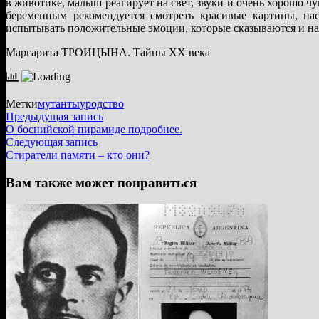
в животике, малыш реагирует на свет, звуки и очень хорошо чу
беременным рекомендуется смотреть красивые картины, на
испытывать положительные эмоции, которые сказываются и на
Маргарита ТРОИЦЫНА. Тайны ХХ века
Метки
мутанты
уродство
Навигация
Предыдущая
Предыдущая запись
запись:
О боснийской пирамиде подробнее.
по
Следующая
Следующая запись
записям
запись:
Стиратели памяти – кто они?
Вам также может понравиться