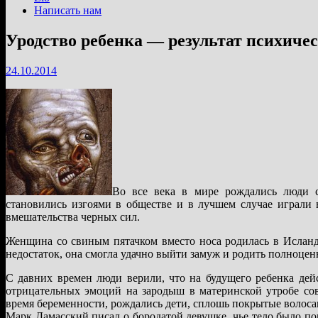
Написать нам
Уродство ребенка — результат психичес
24.10.2014
Во все века в мире рождались люди 
становились изгоями в обществе и в лучшем случае играли 
вмешательства черных сил.
Женщина со свиным пятачком вместо носа родилась в Исланди
недостаток, она смогла удачно выйти замуж и родить полноцен
С давних времен люди верили, что на будущего ребенка дей
отрицательных эмоций на зародыш в материнской утробе сов
время беременности, рождались дети, сплошь покрытые волоса
Марк Дамасский писал о бородатой девушке, чье тело было п