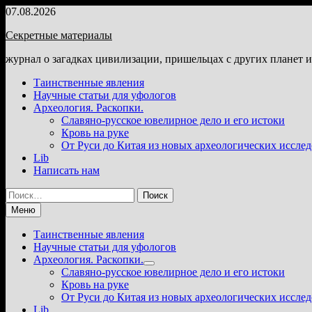
Перейти
07.08.2026
к
Секретные материалы
содержимому
журнал о загадках цивилизации, пришельцах с других планет 
Таинственные явления
Научные статьи для уфологов
Археология. Раскопки.
Славяно-русское ювелирное дело и его истоки
Кровь на руке
От Руси до Китая из новых археологических иссле
Lib
Написать нам
Найти:
Меню
Таинственные явления
Научные статьи для уфологов
Археология. Раскопки.
Показать
Славяно-русское ювелирное дело и его истоки
подменю
Кровь на руке
От Руси до Китая из новых археологических иссле
Lib