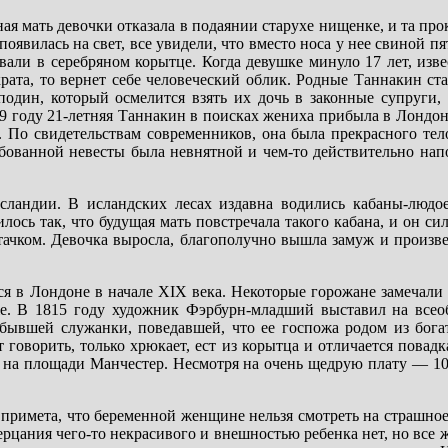
я мать девочки отказала в подаянии старухе нищенке, и та прокл
оявилась на свет, все увидели, что вместо носа у нее свиной пя
вали в серебряном корытце. Когда девушке минуло 17 лет, изв
рата, то вернет себе человеческий облик. Родные Таннакин ста
сподин, который осмелится взять их дочь в законные супруги,
1639 году 21-летняя Таннакин в поисках жениха прибыла в Лонд
. По свидетельствам современников, она была прекрасного тел
ебованной невесты была невнятной и чем-то действительно нап
сландии. В исландских лесах издавна водились кабаны-люд
сь так, что будущая мать повстречала такого кабана, и он сил
ачком. Девочка выросла, благополучно вышла замуж и произве
ся в Лондоне в начале XIX века. Некоторые горожане замечали
е. В 1815 году художник Фэрбурн-младший выставил на всео
бывшей служанки, поведавшей, что ее госпожа родом из бога
ет говорить, только хрюкает, ест из корытца и отличается повад
 на площади Манчестер. Несмотря на очень щедрую плату — 10
 примета, что беременной женщине нельзя смотреть на страшное
ерцания чего-то некрасивого и внешностью ребенка нет, но все ж