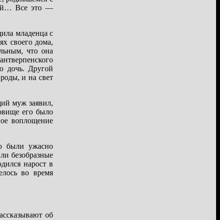
вой… Все это —
дила младенца с
ях своего дома,
льным, что она
 антверпенского
ю дочь. Другой
роды, и на свет
щий муж заявил,
ловище его было
ное воплощение
го были ужасно
ыли безобразные
одился нарост в
елось во время
ассказывают об