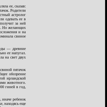
яла ее, сказав:
тачок. Родители
естный астролог
ли одевать ее в
 получит за ней
он. Но желающих
осложения и на
оминала свиное
оеды — древние
ьно ее напугал.
ла на свет двух
 свиной пятачок
бщее обозрение
той ирландской
ками животного.
00 гиней в год,
, иначе ребенок
е, находясь еще