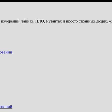
и измерений, тайнах, НЛО, мутантах и просто странных людях, 
дований
дований