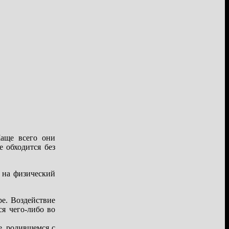
Чаще всего они
 обходится без
я на физический
е. Воздействие
я чего-либо во
е, родившемся с