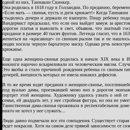
одной из них, Таннакин Скинкер.
Она родилась в 1618 году в Голландии. По преданию, беременна
«Если мать — свинья, пусть и дитя хрюкает!» Когда Таннакин п
стыдились дочери и держали ее взаперти. Пищу ребенку пода
Вандермаст предсказал, что если она выйдет замуж за аристок
дорогие платья и вывозить в свет, объявив, что знатный го
приданое в размере 40 тысяч фунтов. Легенда гласит, что в 
жениться на «красавице» со свиным рылом так и не нашлось
людях носила черную бархатную маску. Однако речь невостр
хрюканье.
Еще одна женщина-свинья родилась в начале XIX века в И
викинги нарочно вскармливали их человеческим мясом. Случило
Это якобы и стало причиной рождения ребенка со свиным пят
дочерей, внешность которых не имела никаких дефектов.
В то же время ходят предания о женщине-свинье, поселившей
под вуалью дамы, проезжавшей мимо них в дорогом экипаж
портрет этой женщины. Художнику удалось узнать о ней от 
семьи, ей двадцать лет, у нее стройная фигура, но она не уме
Таинственная дама-свинья проживала в респектабельном доме
никто не хотел у нее служить…
Люди давно подмечали все эти совпадения. Существует старая
будет некрасив. Хотя на самом деле прямой зависимости от соз