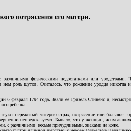
кого потрясения его матери.
с различными физическими недостатками или уродствами. 
в нем роль шутов. Считалось, что рождение уродца никогда не
и 6 февраля 1794 года. Звали ее Гризель Стивенс и, несмотр
ного ребенка.
ствуют пережитый матерью страх, потрясение или большое гор
ершенно непредсказуемо. Бывало, что у женщин, испугавшихс
ми, с различными, весьма причудливыми, знаками на коже.
окрыто густой длинной шерстью; о некоем Гильельме Парадинус