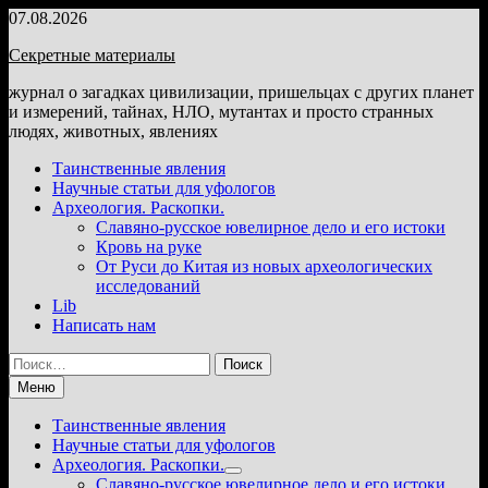
Перейти
07.08.2026
к
Секретные материалы
содержимому
журнал о загадках цивилизации, пришельцах с других планет
и измерений, тайнах, НЛО, мутантах и просто странных
людях, животных, явлениях
Таинственные явления
Научные статьи для уфологов
Археология. Раскопки.
Славяно-русское ювелирное дело и его истоки
Кровь на руке
От Руси до Китая из новых археологических
исследований
Lib
Написать нам
Найти:
Меню
Таинственные явления
Научные статьи для уфологов
Археология. Раскопки.
Показать
Славяно-русское ювелирное дело и его истоки