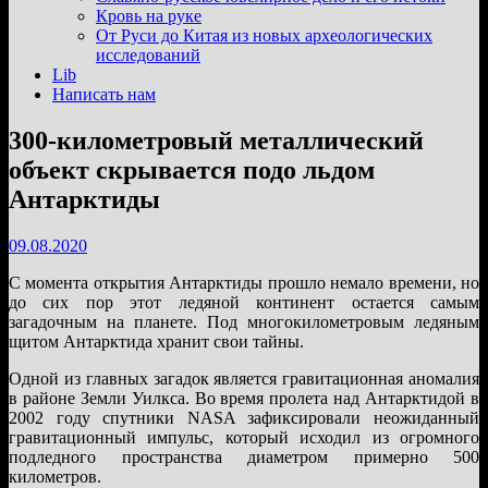
подменю
Кровь на руке
От Руси до Китая из новых археологических
исследований
Lib
Написать нам
300-километровый металлический
объект скрывается подо льдом
Антарктиды
09.08.2020
С момента открытия Антарктиды прошло немало времени, но
до сих пор этот ледяной континент остается самым
загадочным на планете. Под многокилометровым ледяным
щитом Антарктида хранит свои тайны.
Одной из главных загадок является гравитационная аномалия
в районе Земли Уилкса. Во время пролета над Антарктидой в
2002 году спутники NASA зафиксировали неожиданный
гравитационный импульс, который исходил из огромного
подледного пространства диаметром примерно 500
километров.