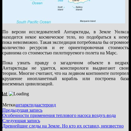
По версии исследователей Антарктиды, в Земле Уилкса
находится некое космическое тело, но подобраться к нему
пока невозможно. Такая экспедиция потребовала бы огромное
количество ресурсов и ее ориентировочная стоимость
сравнима со стоимостью пилотируемого полета на Марс.
Пока узнать правду о загадочном объекте в недрах
Антарктиды не удается, конспирологи выдвигают свои
теории. Многие считают, что на ледяном континенте потерпел
крушение инопланетный корабль или построена база
внеземных цивилизаций.
Метки
антарктида
астероид
Навигация
Предыдущая
Предыдущая запись
запись:
Особенности применения теплового насоса воздух-вода
по
Следующая
Следующая запись
записям
запись:
Древнейшие следы на Земле. Но кто их оставил, неизвестно