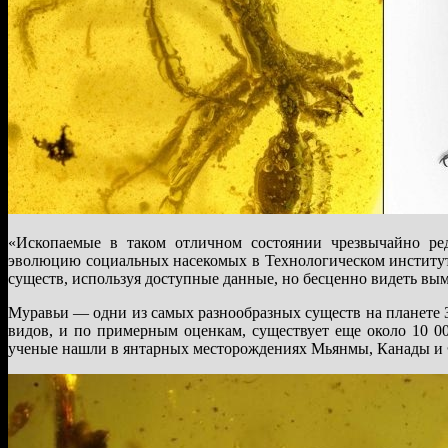
«Ископаемые в таком отличном состоянии чрезвычайно ре
эволюцию социальных насекомых в Технологическом институт
существ, используя доступные данные, но бесценно видеть в
Муравьи — одни из самых разнообразных существ на планете 
видов, и по примерным оценкам, существует еще около 10 0
ученые нашли в янтарных месторождениях Мьянмы, Канады и