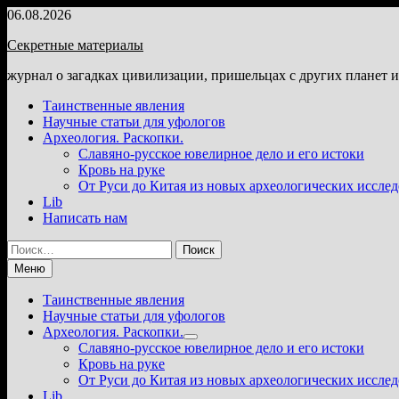
Перейти
06.08.2026
к
Секретные материалы
содержимому
журнал о загадках цивилизации, пришельцах с других планет 
Таинственные явления
Научные статьи для уфологов
Археология. Раскопки.
Славяно-русское ювелирное дело и его истоки
Кровь на руке
От Руси до Китая из новых археологических иссле
Lib
Написать нам
Найти:
Меню
Таинственные явления
Научные статьи для уфологов
Археология. Раскопки.
Показать
Славяно-русское ювелирное дело и его истоки
подменю
Кровь на руке
От Руси до Китая из новых археологических иссле
Lib