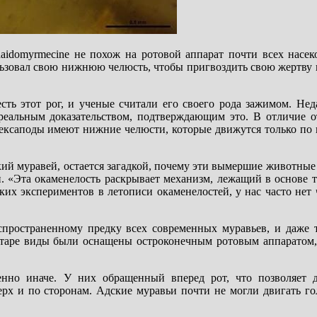
 haidomyrmecine не похож на ротовой аппарат почти всех насе
ьзовал свою нижнюю челюсть, чтобы пригвоздить свою жертву 
ть этот рог, и ученые считали его своего рода зажимом. Нед
реальным доказательством, подтверждающим это. В отличие о
гексаподы имеют нижние челюсти, которые движутся только по 
ский муравей, остается загадкой, почему эти вымершие животные
н. «Эта окаменелость раскрывает механизм, лежащий в основе 
их экспериментов в летописи окаменелостей, у нас часто нет
спространенному предку всех современных муравьев, и даже 
таре виды были оснащены остроконечным ротовым аппаратом, 
енно иначе. У них обращенный вперед рот, что позволяет 
ерх и по сторонам. Адские муравьи почти не могли двигать го