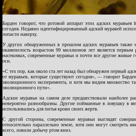
Барден говорит, что ротовой аппарат этих адских муравьев
сегодня. Недавно идентифицированный адский муравей испол
лопасти наверху.
У других обнаруженных в прошлом адских муравьев также ес
окаменелость возрастом 99 миллионов лет является первым 
насекомых, современные муравьи и почти все другие живые 
оси.
«С тех пор, как около ста лет назад был обнаружен первый ад
от муравьев, которые существуют сегодня», — говорит Барде
эволюционного эксперимента, и хотя мы видим множество так
эволюционного пути».
Адские муравьи на самом деле предшествовали наиболее ра
невероятно разнообразны. Другие пойманные в ловушку в ян
использовались для питья крови своих жертв.
С другой стороны, современные муравьи выглядят соверш
относительно параллельно земле, хотя они могут смотреть вв
всего, ловили добычу ртом вниз.