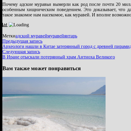
Почему адские муравьи вымерли как род после почти 20 милл
особенным хищническим поведением. Это доказывает, что да
такое знакомое нам насекомое, как муравей. И вполне возможно
Метки
адский муравей
муравей
янтарь
Навигация
Предыдущая
Предыдущая запись
запись:
Археологи нашли в Китае затерянный город с древней пирами
по
Следующая
Следующая запись
записям
запись:
В Иране отыскали потерянный храм Антиоха Великого
Вам также может понравиться