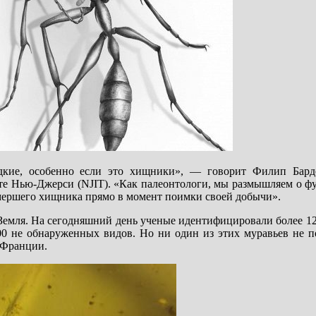
дкие, особенно если это хищники», — говорит Филип Бар
е Нью-Джерси (NJIT). «Как палеонтологи, мы размышляем о ф
ымершего хищника прямо в момент поимки своей добычи».
Земля. На сегодняшний день ученые идентифицировали более 1
00 не обнаруженных видов. Но ни один из этих муравьев не по
 Франции.