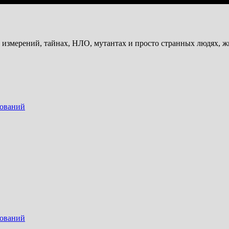
и измерений, тайнах, НЛО, мутантах и просто странных людях, 
дований
дований