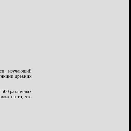
ден, изучающий
ункции древних
2 500 различных
хож на то, что