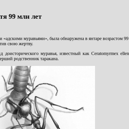
тя 99 млн лет
 «адскими муравьями», была обнаружена в янтаре возрастом 99
тив свою жертву.
оисторического муравья, известный как Ceratomyrmex ellenb
мерший родственник таракана.