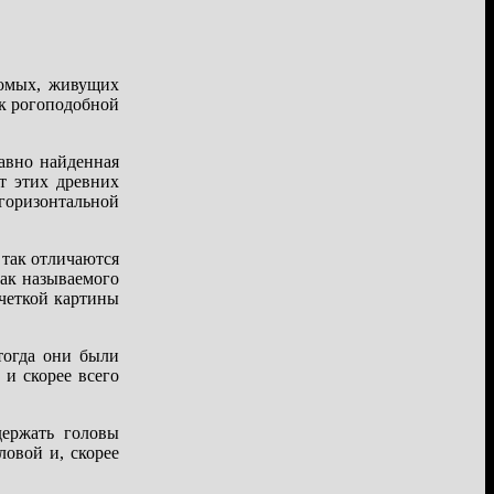
комых, живущих
к рогоподобной
авно найденная
т этих древних
горизонтальной
 так отличаются
так называемого
 четкой картины
тогда они были
и скорее всего
держать головы
ловой и, скорее