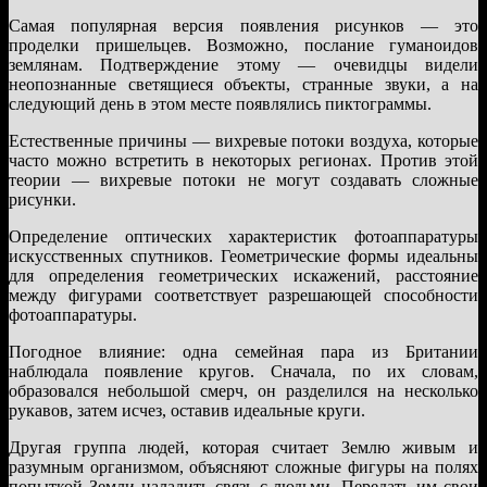
Самая популярная версия появления рисунков — это
проделки пришельцев. Возможно, послание гуманоидов
землянам. Подтверждение этому — очевидцы видели
неопознанные светящиеся объекты, странные звуки, а на
следующий день в этом месте появлялись пиктограммы.
Естественные причины — вихревые потоки воздуха, которые
часто можно встретить в некоторых регионах. Против этой
теории — вихревые потоки не могут создавать сложные
рисунки.
Определение оптических характеристик фотоаппаратуры
искусственных спутников. Геометрические формы идеальны
для определения геометрических искажений, расстояние
между фигурами соответствует разрешающей способности
фотоаппаратуры.
Погодное влияние: одна семейная пара из Британии
наблюдала появление кругов. Сначала, по их словам,
образовался небольшой смерч, он разделился на несколько
рукавов, затем исчез, оставив идеальные круги.
Другая группа людей, которая считает Землю живым и
разумным организмом, объясняют сложные фигуры на полях
попыткой Земли наладить связь с людьми. Передать им свои