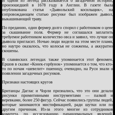
В одной из легенд рассказывается о загадочной истории,
произошедшей в 1678 году в Англии. В газете была
опубликована статья «Дьявольский косильщик», на
сопровождающем статью рисунке был изображен дьявол,
выкашивающий траву.
По преданию, один фермер долго спорил с работником о цене
за скашивание поля. Фермер не соглашался заплатить
требуемое работником количество овса и заявил, что лучше он
дьявола пригласит. Ночью люди видели на этом месте пламя,
но наутро оказалось, что колосья не сожжены, а аккуратно
скошены.
В славянских легендах также упоминается этот феномен.
Ершов в сказке «Конек-горбунок» упоминается о том, что кто-
то по ночам «шевелит» пшеницу, очевидно, на Руси знали о
появлении загадочных рисунков.
Признаки настоящих кругов
Британцы Даглас и Чорли признались, что это они делали
рисунки примитивными инструментами — палкой и
веревками, более 250 фигур. Сейчас появились группы людей,
которые занимаются мистификацией, ради шутки или по
другим причинам. Из-за этого многие из сотрудников
комитета, по исследованию паранормальных явлений,