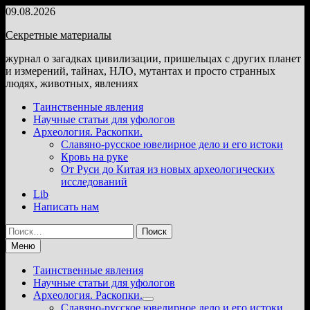
Перейти
09.08.2026
к
Секретные материалы
содержимому
журнал о загадках цивилизации, пришельцах с других планет
и измерений, тайнах, НЛО, мутантах и просто странных
людях, животных, явлениях
Таинственные явления
Научные статьи для уфологов
Археология. Раскопки.
Славяно-русское ювелирное дело и его истоки
Кровь на руке
От Руси до Китая из новых археологических
исследований
Lib
Написать нам
Найти:
Меню
Таинственные явления
Научные статьи для уфологов
Археология. Раскопки.
Показать
Славяно-русское ювелирное дело и его истоки