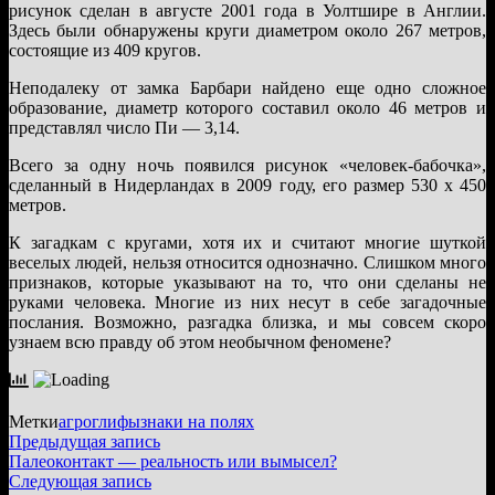
рисунок сделан в августе 2001 года в Уолтшире в Англии.
Здесь были обнаружены круги диаметром около 267 метров,
состоящие из 409 кругов.
Неподалеку от замка Барбари найдено еще одно сложное
образование, диаметр которого составил около 46 метров и
представлял число Пи — 3,14.
Всего за одну ночь появился рисунок «человек-бабочка»,
сделанный в Нидерландах в 2009 году, его размер 530 х 450
метров.
К загадкам с кругами, хотя их и считают многие шуткой
веселых людей, нельзя относится однозначно. Слишком много
признаков, которые указывают на то, что они сделаны не
руками человека. Многие из них несут в себе загадочные
послания. Возможно, разгадка близка, и мы совсем скоро
узнаем всю правду об этом необычном феномене?
Метки
агроглифы
знаки на полях
Навигация
Предыдущая
Предыдущая запись
запись:
Палеоконтакт — реальность или вымысел?
по
Следующая
Следующая запись