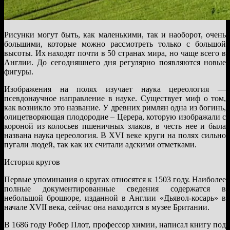
Рисунки могут быть, как маленькими, так и наоборот, очень
большими, которые можно рассмотреть только с большой
высоты. Их находят почти в 50 странах мира, но чаще всего в
Англии. До сегодняшнего дня регулярно появляются новые
фигуры.
Изображения на полях изучает наука цереология —
псевдонаучное направление в науке. Существует миф о том,
как возникло это название. У древних римлян одна из богинь,
олицетворяющая плодородие – Церера, которую изображали с
короной из колосьев пшеничных злаков, в честь нее и была
названа наука цереология. В XVI веке круги на полях сильно
пугали людей, так как их считали адскими отметками.
История кругов
Первые упоминания о кругах относятся к 1503 году. Наиболее
полные документированные сведения содержатся в
небольшой брошюре, изданной в Англии «Дьявол-косарь» в
начале XVII века, сейчас она находится в музее Британии.
В 1686 году Робер Плот, профессор химии, написал книгу под