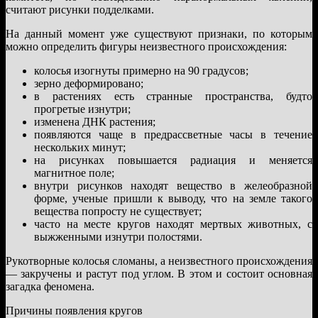
считают рисунки подделками.
На данный момент уже существуют признаки, по которым
можно определить фигуры неизвестного происхождения:
колосья изогнуты примерно на 90 градусов;
зерно деформировано;
в растениях есть странные пространства, будто
прогретые изнутри;
изменена ДНК растения;
появляются чаще в предрассветные часы в течение
нескольких минут;
на рисунках повышается радиация и меняется
магнитное поле;
внутри рисунков находят вещество в желеобразной
форме, ученые пришли к выводу, что на земле такого
вещества попросту не существует;
часто на месте кругов находят мертвых животных, с
выжженными изнутри полостями.
Рукотворные колосья сломаны, а неизвестного происхождения
— закручены и растут под углом. В этом и состоит основная
загадка феномена.
Причины появления кругов