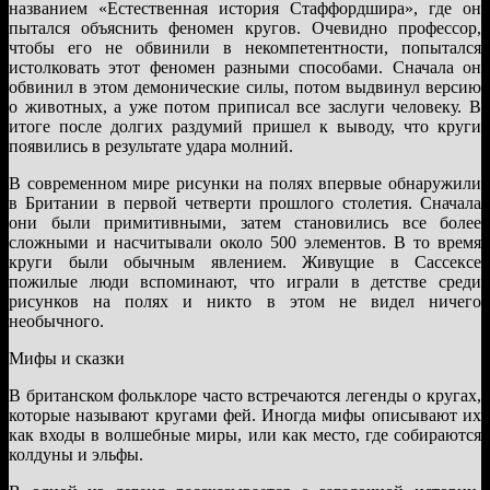
названием «Естественная история Стаффордшира», где он
пытался объяснить феномен кругов. Очевидно профессор,
чтобы его не обвинили в некомпетентности, попытался
истолковать этот феномен разными способами. Сначала он
обвинил в этом демонические силы, потом выдвинул версию
о животных, а уже потом приписал все заслуги человеку. В
итоге после долгих раздумий пришел к выводу, что круги
появились в результате удара молний.
В современном мире рисунки на полях впервые обнаружили
в Британии в первой четверти прошлого столетия. Сначала
они были примитивными, затем становились все более
сложными и насчитывали около 500 элементов. В то время
круги были обычным явлением. Живущие в Сассексе
пожилые люди вспоминают, что играли в детстве среди
рисунков на полях и никто в этом не видел ничего
необычного.
Мифы и сказки
В британском фольклоре часто встречаются легенды о кругах,
которые называют кругами фей. Иногда мифы описывают их
как входы в волшебные миры, или как место, где собираются
колдуны и эльфы.