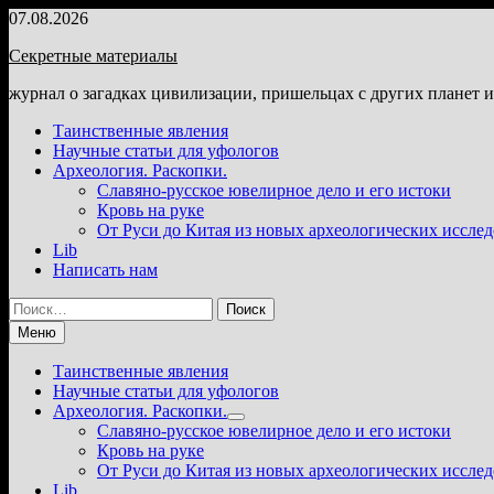
Перейти
07.08.2026
к
Секретные материалы
содержимому
журнал о загадках цивилизации, пришельцах с других планет 
Таинственные явления
Научные статьи для уфологов
Археология. Раскопки.
Славяно-русское ювелирное дело и его истоки
Кровь на руке
От Руси до Китая из новых археологических иссле
Lib
Написать нам
Найти:
Меню
Таинственные явления
Научные статьи для уфологов
Археология. Раскопки.
Показать
Славяно-русское ювелирное дело и его истоки
подменю
Кровь на руке
От Руси до Китая из новых археологических иссле
Lib