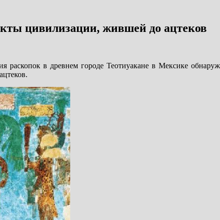
акты цивилизации, жившей до ацтеков
ния раскопок в древнем городе Теотиуакане в Мексике обнару
ацтеков.