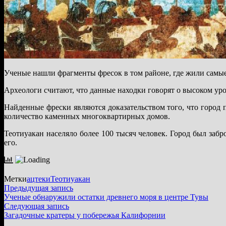
Ученые нашли фрагменты фресок в том районе, где жили самые
Археологи считают, что данные находки говорят о высоком ур
Найденные фрески являются доказательством того, что город пр
количество каменных многоквартирных домов.
Теотиуакан населяло более 100 тысяч человек. Город был заб
его.
Метки
ацтеки
Теотиуакан
Навигация
Предыдущая
Предыдущая запись
запись:
Ученые обнаружили остатки древнего моря в центре Тувы
по
Следующая
Следующая запись
записям
запись:
Загадочные кратеры у побережья Калифорнии