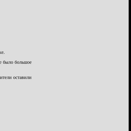
ке.
де было большое
жители оставили