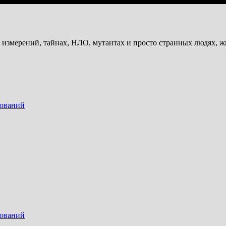
и измерений, тайнах, НЛО, мутантах и просто странных людях, 
дований
дований