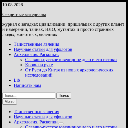
Перейти
10.08.2026
к
Секретные материалы
содержимому
журнал о загадках цивилизации, пришельцах с других планет
и измерений, тайнах, НЛО, мутантах и просто странных
людях, животных, явлениях
Таинственные явления
Научные статьи для уфологов
Археология. Раскопки.
Славяно-русское ювелирное дело и его истоки
Кровь на руке
От Руси до Китая из новых археологических
исследований
Lib
Написать нам
Найти:
Меню
Таинственные явления
Научные статьи для уфологов
Археология. Раскопки.
Показать
Славяно-русское ювелирное дело и его истоки