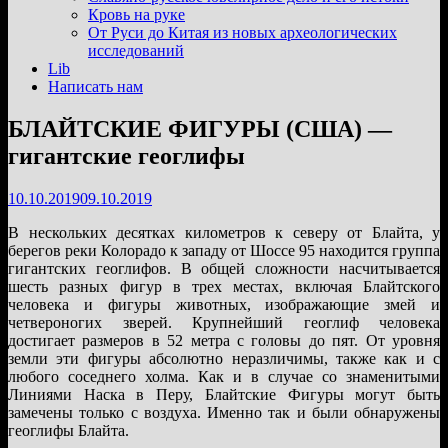
подменю
Кровь на руке
От Руси до Китая из новых археологических
исследований
Lib
Написать нам
БЛАЙТСКИЕ ФИГУРЫ (США) —
гигантские геоглифы
10.10.2019
09.10.2019
В нескольких десятках километров к северу от Блайта, у
берегов реки Колорадо к западу от Шоссе 95 находится группа
гигантских геоглифов. В общей сложности насчитывается
шесть разных фигур в трех местах, включая Блайтского
человека и фигуры животных, изображающие змей и
четвероногих зверей. Крупнейший геоглиф человека
достигает размеров в 52 метра с головы до пят. От уровня
земли эти фигуры абсолютно неразличимы, также как и с
любого соседнего холма. Как и в случае со знаменитыми
Линиями Наска в Перу, Блайтские Фигуры могут быть
замечены только с воздуха. Именно так и были обнаружены
геоглифы Блайта.