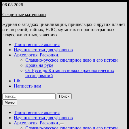
Перейти
06.08.2026
к
Секретные материалы
содержимому
журнал о загадках цивилизации, пришельцах с других планет
и измерений, тайнах, НЛО, мутантах и просто странных
людях, животных, явлениях
Таинственные явления
Научные статьи для уфологов
Археология. Раскопки.
Славяно-русское ювелирное дело и его истоки
Кровь на руке
От Руси до Китая из новых археологических
исследований
Lib
Написать нам
Найти:
Меню
Таинственные явления
Научные статьи для уфологов
Археология. Раскопки.
Показать
Славяно-русское ювелирное дело и его истоки