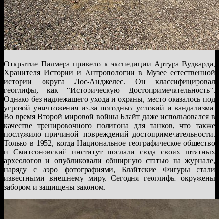
Открытие Палмера привело к экспедиции Артура Вудварда,
Хранителя Истории и Антропологии в Музее естественной
истории округа Лос-Анджелес. Он классифицировал
геоглифы, как “Историческую Достопримечательность”.
Однако без надлежащего ухода и охраны, место оказалось под
угрозой уничтожения из-за погодных условий и вандализма.
Во время Второй мировой войны Блайт даже использовался в
качестве тренировочного полигона для танков, что также
послужило причиной повреждений достопримечательности.
Только в 1952, когда Национальное географическое общество
и Смитсоновский институт послали сюда своих штатных
археологов и опубликовали обширную статью на журнале,
наряду с аэро фотографиями, Блайтские Фигуры стали
известными внешнему миру. Сегодня геоглифы окружены
забором и защищены законом.