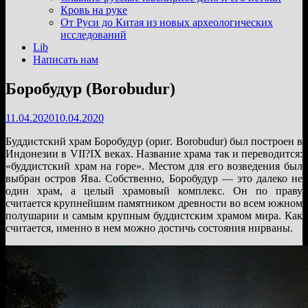
подменю
Кровь на руке
От Руси до Китая из новых археологических
исследований
Lib
Написать нам
Боробудур (Borobudur)
11.04.2020
10.04.2020
Буддистский храм Боробудур (ориг. Borobudur) был построен в
Индонезии в VII?IX веках. Название храма так и переводится:
«буддистский храм на горе». Местом для его возведения был
выбран остров Ява. Собственно, Боробудур — это далеко не
один храм, а целый храмовый комплекс. Он по праву
считается крупнейшим памятником древности во всем южном
полушарии и самым крупным буддистским храмом мира. Как
считается, именно в нем можно достичь состояния нирваны.