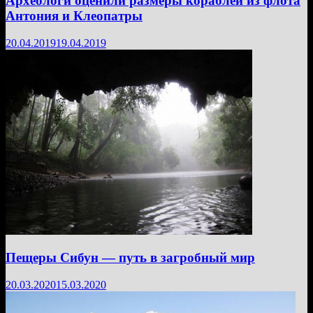
Археологи оценили размеры кораблей из флота
Антония и Клеопатры
20.04.2019
19.04.2019
Пещеры Сибун — путь в загробный мир
20.03.2020
15.03.2020