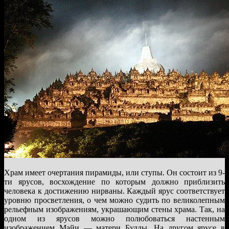
Храм имеет очертания пирамиды, или ступы. Он состоит из 9-
ти ярусов, восхождение по которым должно приблизить
человека к достижению нирваны. Каждый ярус соответствует
уровню просветления, о чем можно судить по великолепным
рельефным изображениям, украшающим стены храма. Так, на
одном из ярусов можно полюбоваться настенным
изображением Майи — матери Будды. На другом ярусе в