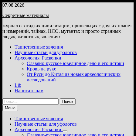
Перейти
07.08.2026
к
Секретные материалы
содержимому
журнал о загадках цивилизации, пришельцах с других планет
и измерений, тайнах, НЛО, мутантах и просто странных
людях, животных, явлениях
Таинственные явления
Научные статьи для уфологов
Археология. Раскопки.
Славяно-русское ювелирное дело и его истоки
Кровь на руке
От Руси до Китая из новых археологических
исследований
Lib
Написать нам
Найти:
Меню
Таинственные явления
Научные статьи для уфологов
Археология. Раскопки.
Показать
Славяно-русское ювелирное дело и его истоки