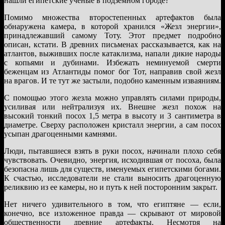
нашли египетские ученые в подземном городе?
Помимо множества второстепенных артефактов была
обнаружена камера, в которой хранился «Жезл энергии»,
принадлежавший самому Тоту. Этот предмет подробно
описан, кстати. В древних письменах рассказывается, как на
атлантов, выживших после катаклизма, напали дикие народы
с копьями и дубинами. Избежать неминуемой смерти
беженцам из Атлантиды помог бог Тот, направив свой жезл
на врагов. И те тут же застыли, подобно каменным изваяниям.
С помощью этого жезла можно управлять силами природы,
усиливая или нейтрализуя их. Внешне жезл похож на
высокий тонкий посох 1,5 метра в высоту и 3 сантиметра в
диаметре. Сверху расположен кристалл энергии, а сам посох
усыпан драгоценными камнями.
Люди, пытавшиеся взять в руки посох, начинали плохо себя
чувствовать. Очевидно, энергия, исходившая от посоха, была
безопасна лишь для существ, именуемых египетскими богами.
К счастью, исследователи не стали выносить драгоценную
реликвию из ее камеры, но и путь к ней посторонним закрыт.
Нет ничего удивительного в том, что египтяне — если,
конечно, все изложенное правда — скрывают от мировой
общественности древние артефакты. Несмотря на