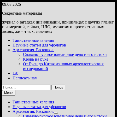
Перейти
09.08.2026
к
Секретные материалы
содержимому
журнал о загадках цивилизации, пришельцах с других планет
и измерений, тайнах, НЛО, мутантах и просто странных
людях, животных, явлениях
Таинственные явления
Научные статьи для уфологов
Археология. Раскопки.
Славяно-русское ювелирное дело и его истоки
Кровь на руке
От Руси до Китая из новых археологических
исследований
Lib
Написать нам
Найти:
Меню
Таинственные явления
Научные статьи для уфологов
Археология. Раскопки.
Показать
Славяно-русское ювелирное дело и его истоки