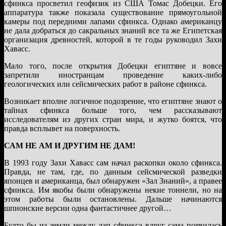
сфинкса просветил геофизик из США Томас Добецки. Его
аппаратура также показала существование прямоугольной
камеры под передними лапами сфинкса. Однако американцу
не дала добраться до сакральных знаний все та же Египетская
организация древностей, которой в те годы руководил Захи
Хавасс.
Мало того, после открытия Добецки египтяне и вовсе
запретили иностранцам проведение каких-либо
геологических или сейсмических работ в районе сфинкса.
Возникает вполне логичное подозрение, что египтяне знают о
тайнах сфинкса больше того, чем рассказывают
исследователям из других стран мира, и жутко боятся, что
правда всплывет на поверхность.
САМ НЕ AM И ДРУГИМ НЕ ДАМ!
В 1993 году Захи Хавасс сам начал раскопки около сфинкса.
Правда, не там, где, по данным сейсмической разведки
японцев и американца, был обнаружен «Зал Знаний», а правее
сфинкса. Им якобы были обнаружены некие тоннели, но на
этом работы были остановлены. Дальше начинаются
шпионские версии одна фантастичнее другой…
Будто бы из земли между лап сфинкса вдруг сама появилась