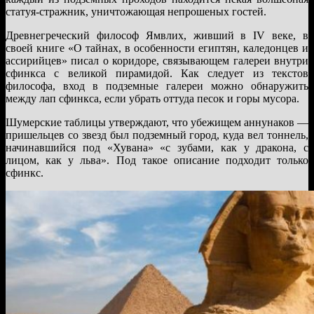
статуя-стражник, уничтожающая непрошеных гостей.
Древнегреческий философ Ямвлих, живший в IV веке, в
своей книге «О тайнах, в особенности египтян, каледонцев и
ассирийцев» писал о коридоре, связывающем галереи внутри
сфинкса с великой пирамидой. Как следует из текстов
философа, вход в подземные галереи можно обнаружить
между лап сфинкса, если убрать оттуда песок и горы мусора.
Шумерские таблицы утверждают, что убежищем аннунаков —
пришельцев со звезд был подземный город, куда вел тоннель,
начинавшийся под «Хувана» «с зубами, как у дракона, с
лицом, как у льва». Под такое описание подходит только
сфинкс.