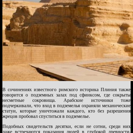
В сочинениях известного римского историка Плиния также
говорится о подземных залах под сфинксом, где сокрыты
несметные сокровища. Арабские источники тоже
подчеркивали, что вход в подземелья охраняли механические
статуи, которые уничтожали каждого, кто без разрешения
жрецов пробовал спуститься в подземелье.
Подобных свидетельств десятки, если не сотни, среди них
даже встречаются показания людей в глубокой древности,