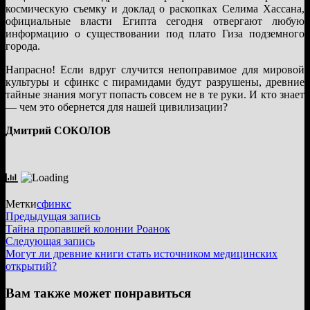
космическую съемку и доклад о раскопках Селима Хассана,
официальные власти Египта сегодня отвергают любую
информацию о существовании под плато Гиза подземного
города.
Напрасно! Если вдруг случится непоправимое для мировой
культуры и сфинкс с пирамидами будут разрушены, древние
тайные знания могут попасть совсем не в те руки. И кто знает
— чем это обернется для нашей цивилизации?
Дмитрий СОКОЛОВ
Метки
сфинкс
Навигация
Предыдущая
Предыдущая запись
запись:
Тайна пропавшей колонии Роанок
по
Следующая
Следующая запись
записям
запись:
Могут ли древние книги стать источником медицинских
открытий?
Вам также может понравиться