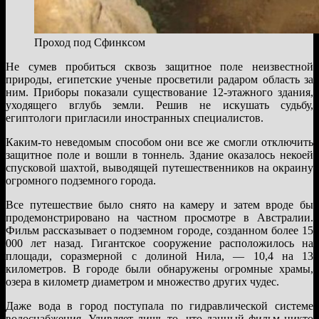
Проход под Сфинксом
Не сумев пробиться сквозь защитное поле неизвестной
природы, египетские ученые просветили радаром область за
ним. Приборы показали существование 12-этажного здания,
уходящего вглубь земли. Решив не искушать судьбу,
египтологи пригласили иностранных специалистов.
Каким-то неведомым способом они все же смогли отключить
защитное поле и вошли в тоннель. Здание оказалось некоей
спусковой шахтой, выводящей путешественников на окраину
огромного подземного города.
Все путешествие было снято на камеру и затем вроде бы
продемонстрировано на частном просмотре в Австралии.
Фильм рассказывает о подземном городе, созданном более 15
000 лет назад. Гигантское сооружение расположилось на
площади, соразмерной с долиной Нила, — 10,4 на 13
километров. В городе были обнаружены огромные храмы,
озера в километр диаметром и множество других чудес.
Даже вода в город поступала по гидравлической системе
водоснабжения. Удивляет лишь то, что данный фильм никто