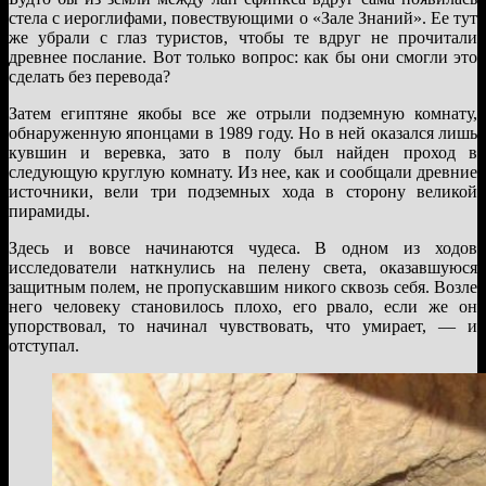
стела с иероглифами, повествующими о «Зале Знаний». Ее тут
же убрали с глаз туристов, чтобы те вдруг не прочитали
древнее послание. Вот только вопрос: как бы они смогли это
сделать без перевода?
Затем египтяне якобы все же отрыли подземную комнату,
обнаруженную японцами в 1989 году. Но в ней оказался лишь
кувшин и веревка, зато в полу был найден проход в
следующую круглую комнату. Из нее, как и сообщали древние
источники, вели три подземных хода в сторону великой
пирамиды.
Здесь и вовсе начинаются чудеса. В одном из ходов
исследователи наткнулись на пелену света, оказавшуюся
защитным полем, не пропускавшим никого сквозь себя. Возле
него человеку становилось плохо, его рвало, если же он
упорствовал, то начинал чувствовать, что умирает, — и
отступал.