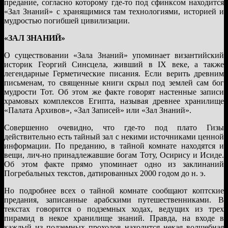
предание, согласно которому где-то под сфинксом находится
«Зал Знаний» с хранящимися там технологиями, историей и
мудростью погибшей цивилизации.
«ЗАЛ ЗНАНИЙ»
О существовании «Зала Знаний» упоминает византийский
историк Георгий Синсцела, живший в IX веке, а также
легендарные Герметические писания. Если верить древним
письменам, то священные книги скрыл под землей сам бог
мудрости Тот. Об этом же факте говорят настенные записи
храмовых комплексов Египта, называя древнее хранилище
«Палата Архивов», «Зал Записей» или «Зал Знаний».
Совершенно очевидно, что где-то под плато Гизы
действительно есть тайный зал с некими источниками ценной
информации. По преданию, в тайной комнате находятся и
вещи, лич-но принадлежавшие богам Тоту, Осирису и Исиде.
Об этом факте прямо упоминает одно из заклинаний
Погребальных текстов, датированных 2000 годом до н. э.
Но подробнее всех о тайной комнате сообщают коптские
предания, записанные арабскими путешественниками. В
текстах говорится о подземных ходах, ведущих из трех
пирамид в некое хранилище знаний. Правда, на входе в
каждый из подземных проходов находится некая волшебная