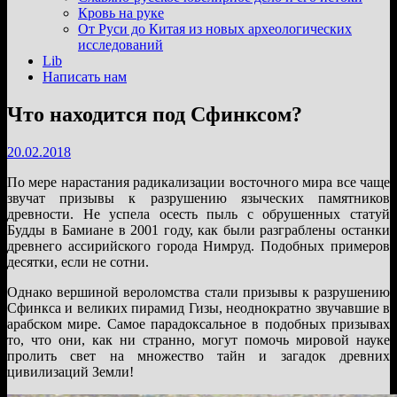
подменю
Кровь на руке
От Руси до Китая из новых археологических
исследований
Lib
Написать нам
Что находится под Сфинксом?
20.02.2018
По мере нарастания радикализации восточного мира все чаще
звучат призывы к разрушению языческих памятников
древности. Не успела осесть пыль с обрушенных статуй
Будды в Бамиане в 2001 году, как были разграблены останки
древнего ассирийского города Нимруд. Подобных примеров
десятки, если не сотни.
Однако вершиной вероломства стали призывы к разрушению
Сфинкса и великих пирамид Гизы, неоднократно звучавшие в
арабском мире. Самое парадоксальное в подобных призывах
то, что они, как ни странно, могут помочь мировой науке
пролить свет на множество тайн и загадок древних
цивилизаций Земли!