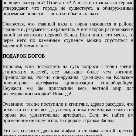
не водят экскурсии? Ответа нет! А власти страны в интервью
утверждают, что города не существует, а обнаруженные
подземные полости — остатки обычных шахт.
Считается, что главный вход в город находится в районе
сфинкса и, разумеется, охраняется. А вот второй расположен в
одной из коптских церквей Каира. Если знать это место, то
через него по каменным ступеням можно спуститься в
«древний мегаполис».
ПОДАРОК БОГОВ
Впрочем, если посмотреть на суть вопроса с точки зрения
египетских властей, все выглядит более чем логично.
Предположим, Россия обнаружила где-нибудь на Кольском
полуострове артефакты цивилизации гиперборейцев.
Неужели мы бы пригласили весь честной мир для
исследования находки? Никогда!
Очевидно, так же поступили и египтяне, здраво рассудив, что
похвастаться они всегда успеют, а пока необходимо изъять из
города все удивительные артефакты. Если же найти им
применение не получится, то продать странам Запада.
Что же, согласно древним мифам и статьям желтой прессы,