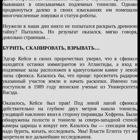
бывавших в описываемых подземных тоннелях. Однако
продвинуться далеко в своих изысканиях им помешали
многочисленные ловушки и статуи-роботы.
Неужели в наши дни никто не попытался раскрыть древнюю
тайну? Пытались. Но результат оказался, мягко говоря,
довольно странным…
БУРИТЬ, СКАНИРОВАТЬ, ВЗРЫВАТЬ…
Эдгар Кейси в своих пророчествах уверял, что в сфинксе
находятся останки иммигрантов из Атлантиды, а вход в
подземные залы расположен в краеугольном камне у левой
лапы сфинкса. Казалось бы, что проще: просветить радаром
указанный участок земли и начать раскопки. Именно так
поступили в 1989 году японские ученые из Университета
Васэда.
Оказалось, Кейси был прав! Под левой лапой сфинкса
действительно на глубине двух метров нашли тоннель,
уходящий наклонно вниз в сторону пирамиды Хефрена. Были
обнаружены полости и тоннели за северо-западной стеной
камеры царицы и вокруг нее. Казалось бы — сенсация века,
надо бурить, копать, исследовать. Увы! Власти Египта тут же
запретили все дальнейшие исследования.