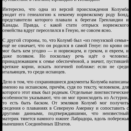
Интересно, что одна из версий происхождения Колумба
уводит его генеалогию к некоему норвежскому роду Бонд,
представители которого плавали к берегам Гренландии и
Канады. Правда, с какой стати отпрыск норвежского
семейства вдруг переселился в Геную, не совсем ясно.
С другой стороны, то, что Колумб был «из генуэзской семьи»
ещё не означает, что он родился в самой Генуе: по крови он
мог быть кем угодно — и норвежцем, и греком, и евреем, и
даже поляком. Но поскольку речь идёт о человеке,
принадлежавшем к семье обеспечённой, а значит, пустившей
крепкие корни, искать логичней поближе: если не среди
итальянцев, то среди испанцев.
Дело в том, что сохранившиеся документы Колумба написаны
именно на испанском, причём, судя по тексту, человеком, для
которого этот язык был родным. Отдельные лингвистические
особенности указывают, что он мог происходить из Астурии,
то есть быть баском. От земляков Колумб мог получить
сведения о плаваниях в Северную Америку и сопоставить с
другими данными, подтверждавшими, что неизвестный
материк тянется намного южнее Лабрадора, вдоль побережья
нынешних Соединённых Штатов.