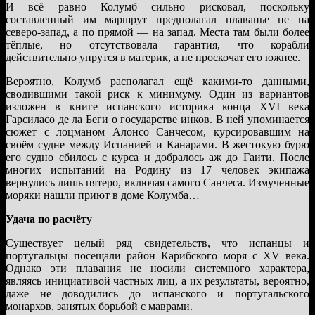
И всё равно Колумб сильно рисковал, поскольку
составленный им маршрут предполагал плаванье не на
северо-запад, а по прямой — на запад. Места там были более
тёплые, но отсутствовала гарантия, что корабли
действительно упрутся в материк, а не проскочат его южнее.
Вероятно, Колумб располагал ещё какими-то данными,
сводившими такой риск к минимуму. Один из вариантов
изложен в книге испанского историка конца XVI века
Гарсиласо де ла Беги о государстве инков. В ней упоминается
сюжет с лоцманом Алонсо Санчесом, курсировавшим на
своём судне между Испанией и Канарами. В жестокую бурю
его судно сбилось с курса и добралось аж до Гаити. После
многих испытаний на Родину из 17 человек экипажа
вернулись лишь пятеро, включая самого Санчеса. Измученные
моряки нашли приют в доме Колумба…
Удача по расчёту
Существует целый ряд свидетельств, что испанцы и
португальцы посещали район Карибского моря с XV века.
Однако эти плавания не носили системного характера,
являясь инициативой частных лиц, а их результаты, вероятно,
даже не доводились до испанского и португальского
монархов, занятых борьбой с маврами.