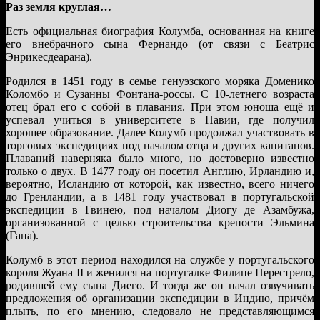
Раз земля круглая…
Есть официальная биография Колумба, основанная на книге
его внебрачного сына Фернандо (от связи с Беатрис
Энрикесдеарана).
Родился в 1451 году в семье генуэзского моряка Доменико
Коломбо и Сузанны Фонтана-россы. С 10-летнего возраста
отец брал его с собой в плавания. При этом юноша ещё и
успевал учиться в университете в Павии, где получил
хорошее образование. Далее Колумб продолжал участвовать в
торговых экспедициях под началом отца и других капитанов.
Плаваний наверняка было много, но достоверно известно
только о двух. В 1477 году он посетил Англию, Ирландию и,
вероятно, Исландию от которой, как известно, всего ничего
до Гренландии, а в 1481 году участвовал в португальской
экспедиции в Гвинею, под началом Диогу де Азамбужа,
организованной с целью строительства крепости Эльмина
(Гана).
Колумб в этот период находился на службе у португальского
короля Жуана II и женился на португалке Филипе Перестрело,
родившей ему сына Диего. И тогда же он начал озвучивать
предложения об организации экспедиции в Индию, причём
плыть, по его мнению, следовало не представляющимся