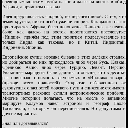
очевидным морским путём на юг и далее на восток в обход
Африки, а прямиком на запад.
Идея представлялась спорной, но перспективной. С тем, что
земля круглая, никто особо уже не спорил. Как далеко на юг
простирается Африка, было непонятно. Точно так же неясно
было, как далеко на восток простираются пресловутые
«Индии», причём под этим понятием подразумевались не
только Индия, как таковая, но и Китай, Индокитай,
Индонезия, Япония.
Европейские купцы изредка бывали в этих далёких странах,
но добираться до них приходилось либо через Русь, Кавказ,
Среднюю Азию, либо через Турцию, Левант, Персию.
Указанные маршруты были длинны и опасны, что в десятки
раз повышало стоимость закупаемых в «Индиях» товаров
(прежде всего пряностей). Открытие избавленного от
сухопутных опасностей морского пути и снижение стоимости
транспортных расходов сулили астрономические прибыли.
Многие историки полагают, что на мысль о западном
маршруте Колумба навёл астроном и географ Паоло
Тосканелли, с которым он переписывался. Но допустимы и
другие варианты.
Знал или догадывался?