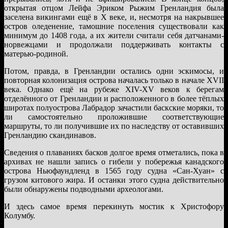
открытая отцом Лейфа Эриком Рыжим Гренландия была
заселена викингами ещё в X веке, и, несмотря на накрывшее
остров оледенение, тамошние поселения существовали как
минимум до 1408 года, а их жители считали себя датчанами-
норвежцами и продолжали поддерживать контакты с
матерью-родиной.
Потом, правда, в Гренландии остались одни эскимосы, и
повторная колонизация острова началась только в начале XVII
века. Однако ещё на рубеже XIV-XV веков к берегам
отделённого от Гренландии и расположенного в более тёплых
широтах полуострова Лабрадор зачастили баскские моряки, то
ли самостоятельно проложившие соответствующие
маршруты, то ли получившие их по наследству от оставивших
Гренландию скандинавов.
Сведения о плаваниях басков долгое время отметались, пока в
архивах не нашли запись о гибели у побережья канадского
острова Ньюфаундленд в 1565 году судна «Сан-Хуан» с
грузом китового жира. И останки этого судна действительно
были обнаружены подводными археологами.
И здесь самое время перекинуть мостик к Христофору
Колумбу.