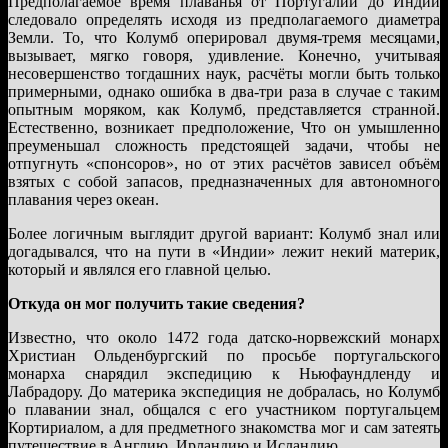
Предполагаемое время плаванья от Португалии до Индии
следовало определять исходя из предполагаемого диаметра
Земли. То, что Колумб оперировал двумя-тремя месяцами,
вызывает, мягко говоря, удивление. Конечно, учитывая
несовершенство тогдашних наук, расчёты могли быть только
примерными, однако ошибка в два-три раза в случае с таким
опытным моряком, как Колумб, представляется странной.
Естественно, возникает предположение, Что он умышленно
преуменьшал сложность предстоящей задачи, чтобы не
отпугнуть «спонсоров», но от этих расчётов зависел объём
взятых с собой запасов, предназначенных для автономного
плавания через океан.
Более логичным выглядит другой вариант: Колумб знал или
догадывался, что на пути в «Индии» лежит некий материк,
который и являлся его главной целью.
Откуда он мог получить такие сведения?
Известно, что около 1472 года датско-норвежский монарх
Христиан Ольденбургский по просьбе португальского
монарха снарядил экспедицию к Ньюфаундленду и
Лабрадору. До материка экспедиция не добралась, но Колумб
о плавании знал, общался с его участником португальцем
Кортириалом, а для предметного знакомства мог и сам затеять
путешествие в Англию, Ирландию и Исландию.