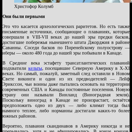
Христофор Колумб
Они были первыми
Это что касается археологических раритетов. Но есть также
письменные источники, сообщающие о плаваниях, которые
совершали в VIII-VII веках до нашей эры предки басков,
достигшие побережья нынешнего штата Джорджия в районе
Саванны. Соседи басков по Пиренейскому полуострову —
иберы — около 480 года до нашей эры побывали в Канаде.
В Средние века эстафету трансатлантических плаваний
подхватили
кельты
, посещавшие Северную Америку в X-XI
веках. Но самый, пожалуй, заметный след оставили в Новом
Свете викинги и один из их предводителей — Лейф
Эрикссон, чьи воины даже пытались основать на территории
современных США и Канады постоянные поселения. Новую
страну они называли Винланд (Виноградная земля).
Поскольку виноград в Канаде не произрастает, остаётся
предположить одно из двух — либо климат тогда был
намного теплее, либо норманны достигали каких-то более
южных районов.
Вероятно, плавания скандинавов в Америку никогда и не
прерывались, хотя и не афишировались. В конце концов,