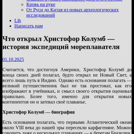
подменю
Кровь на руке
От Руси до Китая из новых археологических
исследований
Lib
Написать нам
Что открыл Христофор Колумб —
история экспедиций мореплавателя
01.10.2025
Считается, что достигнув Америки, Христофор Колумб до
конца своих дней полагал, будто открыл не Новый Свет, а
всего лишь путь в Индию. Однако есть основания полагать —
великий путешественник был не так простоват, как его
изображают в учебниках, и смысл своего открытия оценивал
правильно. Более того, именно для открытия новых
континентов он и затевал своё плаванье.
Христофор Колумб — биография
Есть основания полагать, что первыми Атлантический океан
около VIII века до нашей эры пересекли карфагеняне. Можно
говорить даже о нескольких плаваниях — к берегам Бразилии,