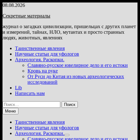
Перейти
08.08.2026
к
Секретные материалы
содержимому
журнал о загадках цивилизации, пришельцах с других планет
и измерений, тайнах, НЛО, мутантах и просто странных
людях, животных, явлениях
Таинственные явления
Научные статьи для уфологов
Археология. Раскопки.
Славяно-русское ювелирное дело и его истоки
Кровь на руке
От Руси до Китая из новых археологических
исследований
Lib
Написать нам
Найти:
Меню
Таинственные явления
Научные статьи для уфологов
Археология. Раскопки.
Показать
Славяно-русское ювелирное дело и его истоки