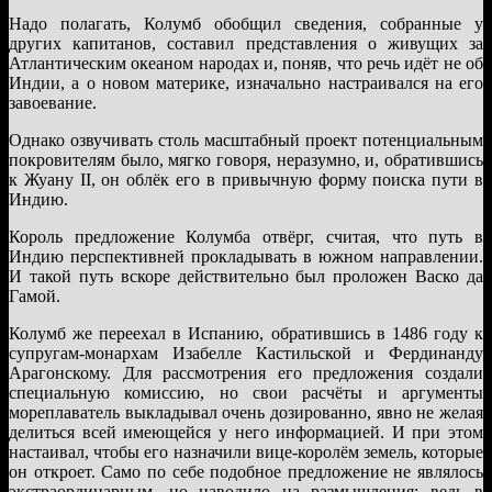
Надо полагать, Колумб обобщил сведения, собранные у
других капитанов, составил представления о живущих за
Атлантическим океаном народах и, поняв, что речь идёт не об
Индии, а о новом материке, изначально настраивался на его
завоевание.
Однако озвучивать столь масштабный проект потенциальным
покровителям было, мягко говоря, неразумно, и, обратившись
к Жуану II, он облёк его в привычную форму поиска пути в
Индию.
Король предложение Колумба отвёрг, считая, что путь в
Индию перспективней прокладывать в южном направлении.
И такой путь вскоре действительно был проложен Васко да
Гамой.
Колумб же переехал в Испанию, обратившись в 1486 году к
супругам-монархам Изабелле Кастильской и Фердинанду
Арагонскому. Для рассмотрения его предложения создали
специальную комиссию, но свои расчёты и аргументы
мореплаватель выкладывал очень дозированно, явно не желая
делиться всей имеющейся у него информацией. И при этом
настаивал, чтобы его назначили вице-королём земель, которые
он откроет. Само по себе подобное предложение не являлось
экстраординарным, но наводило на размышления: ведь в