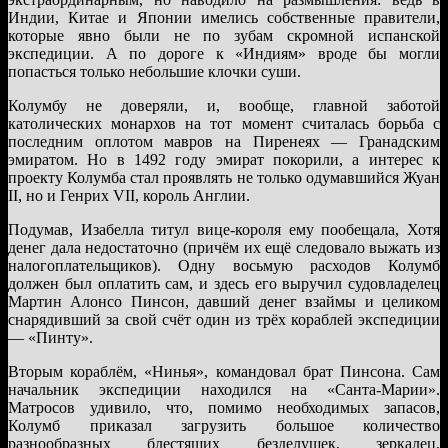
Индии, Китае и Японии имелись собственные правители,
которые явно были не по зубам скромной испанской
экспедиции. А по дороге к «Индиям» вроде бы могли
попасться только небольшие клочки суши.
Колумбу не доверяли, и, вообще, главной заботой
католических монархов на тот момент считалась борьба с
последним оплотом мавров на Пиренеях — Гранадским
эмиратом. Но в 1492 году эмират покорили, а интерес к
проекту Колумба стал проявлять не только одумавшийся Жуан
II, но и Генрих VII, король Англии.
Подумав, Изабелла титул вице-короля ему пообещала, Хотя
денег дала недостаточно (причём их ещё следовало выжать из
налогоплательщиков). Одну восьмую расходов Колумб
должен был оплатить сам, и здесь его выручил судовладелец
Мартин Алонсо Пинсон, давший денег взаймы и целиком
снарядивший за свой счёт один из трёх кораблей экспедиции
— «Пинту».
Вторым кораблём, «Нинья», командовал брат Пинсона. Сам
начальник экспедиции находился на «Санта-Марии».
Матросов удивило, что, помимо необходимых запасов,
Колумб приказал загрузить большое количество
разнообразных блестящих безделушек, зеркалец,