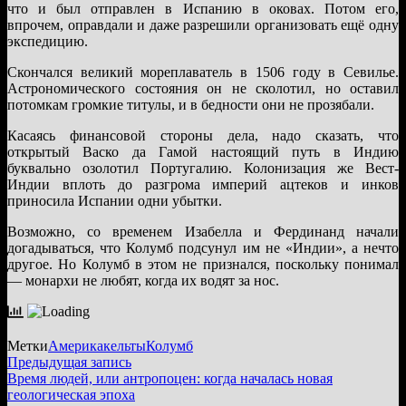
что и был отправлен в Испанию в оковах. Потом его,
впрочем, оправдали и даже разрешили организовать ещё одну
экспедицию.
Скончался великий мореплаватель в 1506 году в Севилье.
Астрономического состояния он не сколотил, но оставил
потомкам громкие титулы, и в бедности они не прозябали.
Касаясь финансовой стороны дела, надо сказать, что
открытый Васко да Гамой настоящий путь в Индию
буквально озолотил Португалию. Колонизация же Вест-
Индии вплоть до разгрома империй ацтеков и инков
приносила Испании одни убытки.
Возможно, со временем Изабелла и Фердинанд начали
догадываться, что Колумб подсунул им не «Индии», а нечто
другое. Но Колумб в этом не признался, поскольку понимал
— монархи не любят, когда их водят за нос.
Метки
Америка
кельты
Колумб
Навигация
Предыдущая
Предыдущая запись
запись:
Время людей, или антропоцен: когда началась новая
по
геологическая эпоха