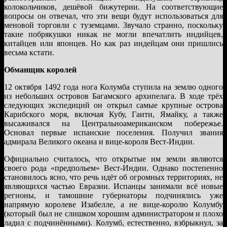
колокольчиков, дешёвой бижутерии. На соответствующие
вопросы он отвечал, что эти вещи будут использоваться для
меновой торговли с туземцами. Звучало странно, поскольку
такие побрякушки никак не могли впечатлить индийцев,
китайцев или японцев. Но как раз индейцам они пришлись
весьма кстати.
Обманщик королей
12 октября 1492 года нога Колумба ступила на землю одного
из небольших островов Багамского архипелага. В ходе трёх
следующих экспедиций он открыл самые крупные острова
Карибского моря, включая Кубу, Гаити, Ямайку, а также
высаживался на Центральноамериканском побережье.
Основал первые испанские поселения. Получил звания
адмирала Великого океана и вице-короля Вест-Индии.
Официально считалось, что открытые им земли являются
своего рода «предпольем» Вест-Индии. Однако постепенно
становилось ясно, что речь идёт об огромных территориях, не
являющихся частью Евразии. Испанцы занимали всё новые
регионы, и тамошние губернаторы подчинялись уже
напрямую королеве Изабелле, а не вице-королю Колумбу
(который был не слишком хорошим администратором и плохо
ладил с подчинёнными). Колумб, естественно, взбрыкнул, за