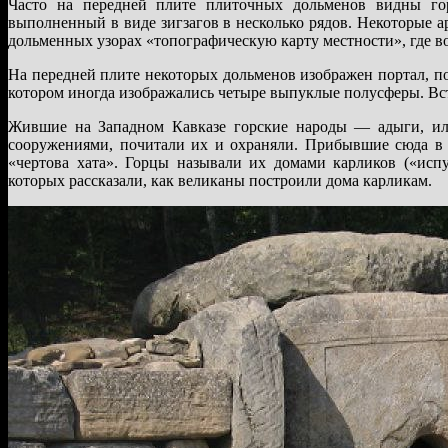
Часто на передней плите плиточных дольменов видны гор
выполненный в виде зигзагов в несколько рядов. Некоторые 
дольменных узорах «топографическую карту местности», где в
На передней плите некоторых дольменов изображен портал, п
котором иногда изображались четыре выпуклые полусферы. Вст
Жившие на Западном Кавказе горские народы — адыги, ил
сооружениями, почитали их и охраняли. Прибывшие сюда в 
«чертова хата». Горцы называли их домами карликов («исп
которых рассказали, как великаны построили дома карликам.