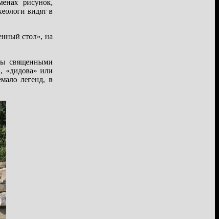
менах рисунок,
хеологи видят в
енный стол», на
ены священными
, «дидова» или
мало легенд, в