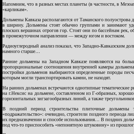
Напомним, что в разных местах планеты (в частности, в Мезо
«карликам».
Дольмены Кавказа располагаются от Таманского полуострова д
в ширину. Дольмены стоят обычно группами и занимают уд
плоских вершинах отрогов гор. Стоят они по бассейнам рек, 
в промежуточном направлении — между югом и востоком.
Радиоуглеродный анализ показал, что Западно-Кавказским до
намного старше…
Ранние дольмены на Западном Кавказе появляются на боль
пропорциональные соотношения внутренней камеры дольмена.
постройки дольменов выбираются определенные породы песча
которым могли транспортировать камни, не находят.
На ранних дольменах встречаются однотипные тематические р
на г.Нексис на дольмене, составленном из Г-образных, хоро
горизонтальных зигзагообразных линий, а также треугольников
В поздний период строительства плиточные дольмены те
«подражательство»: очевидно, строители поздного периода л
их предназначении и способе использования… В поздних доль
под что-то приспособить «непонятную штуковину» из прошлог