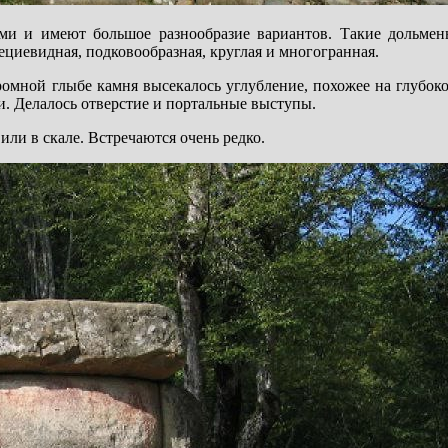
ми и имеют большое разнообразие вариантов. Такие дольмен
ециевидная, подковообразная, круглая и многогранная.
омной глыбе камня высекалось углубление, похожее на глубоко
. Делалось отверстие и портальные выступы.
и в скале. Встречаются очень редко.