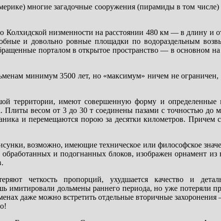
америке) многие загадочные сооружения (пирамиды в том числе
о Колхидской низменности на расстоянии 480 км — в длину и о
обные и довольно ровные площадки по водораздельным возв
обращенные порталом в открытое пространство — в основном на 
льменам минимум 3500 лет, но «максимум» ничем не ограничен,
шой территории, имеют совершенную форму и определенные 
 Плиты весом от 3 до 30 т соединены пазами с точностью до м
ника и перемещаются порою за десятки километров. Причем сл
исунки, возможно, имеющие техническое или философское знач
шо обработанных и подогнанных блоков, изображен орнамент из
.
ряют четкость пропорций, ухудшается качество и деталь
ишь имитировали дольмены раннего периода, но уже потеряли п
менах даже можно встретить отдельные вторичные захоронения
о!