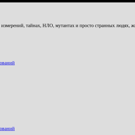
и измерений, тайнах, НЛО, мутантах и просто странных людях, 
дований
дований