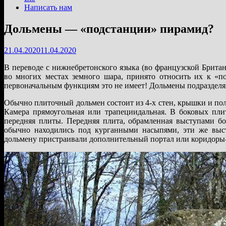
Написать нам
Дольмены — «подстанции» пирамид?
21.04.2020
11.04.2020
В переводе с нижнебретонского языка (во французской Британ
во многих местах земного шара, принято относить их к «п
первоначальным функциям это не имеет! Дольмены подразделя
Обычно плиточный дольмен состоит из 4-х стен, крышки и пол
Камера прямоугольная или трапециидальная. В боковых пли
передняя плиты. Передняя плита, обрамленная выступами б
обычно находились под курганными насыпями, эти же выс
дольмену пристраивали дополнительный портал или коридоры