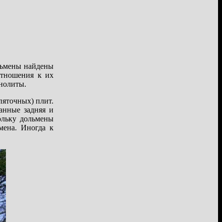
ольмены найдены
отношения к их
нолиты.
пяточных) плит.
анные задняя и
ольку дольмены
мена. Иногда к