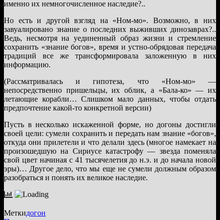
именно их немногочисленное наследие?..
Но есть и другой взгляд на «Ном-мо». Возможно, в них
завуалировано знание о последних выживших динозаврах?..
Ведь, несмотря на уединенный образ жизни и стремление
сохранить «знание богов», время и устно-обрядовая передача
традиций все же трансформировала заложенную в них
информацию.
(Рассматривалась и гипотеза, что «Ном-мо» —
непосредственно пришельцы, их облик, а «Бала-ко» — их
летающие корабли… Слишком мало данных, чтобы отдать
предпочтение какой-то конкретной версии)
Пусть в несколько искаженной форме, но догоны достигли
своей цели: сумели сохранить и передать нам знание «богов»,
откуда они прилетели и что делали здесь (многое намекает на
произошедшую на Сириусе катастрофу — звезда поменяла
свой цвет начиная с 41 тысячелетия до н.э. и до начала новой
эры)… Другое дело, что мы еще не сумели должным образом
разобраться и понять их великое наследие.
Метки
догон