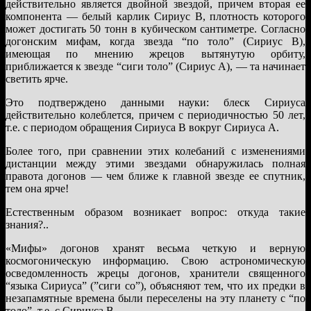
действительно является двойной звездой, причем вторая ее
компонента — белый карлик Сириус В, плотность которого
может достигать 50 тонн в кубическом сантиметре. Согласно
догонским мифам, когда звезда “по толо” (Сириус В),
имеющая по мнению жрецов вытянутую орбиту,
приближается к звезде “сиги толо” (Сириус А), — та начинает
светить ярче.
Это подтверждено данными науки: блеск Сириуса
действительно колеблется, причем с периодичностью 50 лет,
т.е. с периодом обращения Сириуса В вокруг Сириуса А.
Более того, при сравнении этих колебаний с изменениями
дистанции между этими звездами обнаружилась полная
правота догонов — чем ближе к главной звезде ее спутник,
тем она ярче!
Естественным образом возникает вопрос: откуда такие
знания?..
«Мифы» догонов хранят весьма четкую и верную
космогоническую информацию. Свою астрономическую
осведомленность жрецы догонов, хранители священного
“языка Сириуса” (”сиги со”), объясняют тем, что их предки в
незапамятные времена были переселены на эту планету с “по
толо”, т.е. с Сириуса В.