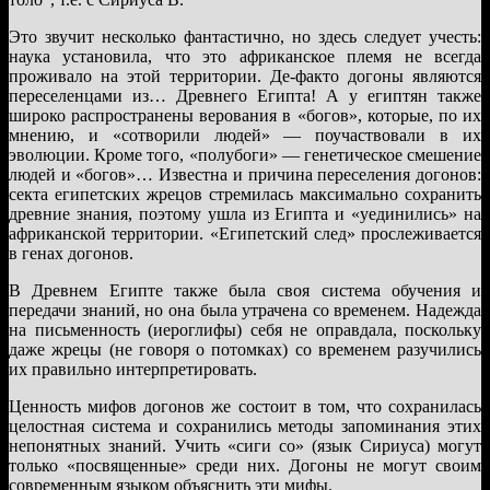
Это звучит несколько фантастично, но здесь следует учесть:
наука установила, что это африканское племя не всегда
проживало на этой территории. Де-факто догоны являются
переселенцами из… Древнего Египта! А у египтян также
широко распространены верования в «богов», которые, по их
мнению, и «сотворили людей» — поучаствовали в их
эволюции. Кроме того, «полубоги» — генетическое смешение
людей и «богов»… Известна и причина переселения догонов:
секта египетских жрецов стремилась максимально сохранить
древние знания, поэтому ушла из Египта и «уединились» на
африканской территории. «Египетский след» прослеживается
в генах догонов.
В Древнем Египте также была своя система обучения и
передачи знаний, но она была утрачена со временем. Надежда
на письменность (иероглифы) себя не оправдала, поскольку
даже жрецы (не говоря о потомках) со временем разучились
их правильно интерпретировать.
Ценность мифов догонов же состоит в том, что сохранилась
целостная система и сохранились методы запоминания этих
непонятных знаний. Учить «сиги со» (язык Сириуса) могут
только «посвященные» среди них. Догоны не могут своим
современным языком объяснить эти мифы.