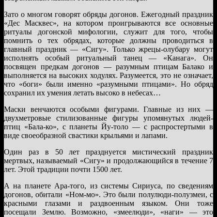
Зато о многом говорят обряды догонов. Ежегодный праздник
«Дес Масквес», на котором проигрываются все основные
ритуалы догонской мифологии, служит для того, чтобы
помнить о тех обрядах, которые должны проводиться в
главный праздник — «Сигу». Только жрецы-олубару могут
исполнять особый ритуальный танец — «Канага». Он
посвящен предкам догонов — разумным птицам Балако и
выполняется на высоких ходулях. Разумеется, это не означает,
что «боги» были именно «разумными птицами». Но обряд
сохранил их умения летать высоко в небесах…
Маски венчаются особыми фигурами. Главные из них —
двухметровые стилизованные фигуры упомянутых людей-
птиц «Бала-ко», с планеты Йу-толо — с распростертыми в
виде своеобразной свастики крыльями и лапами.
Один раз в 50 лет празднуется мистический праздник
мертвых, называемый «Сигу» и продолжающийся в течение 7
лет. Этой традиции почти 1500 лет.
А на планете Ара-того, из системы Сириуса, по сведениям
догонов, обитали «Ном-мо». Это были полулюди-полузмеи, с
красными глазами и раздвоенным языком. Они тоже
посещали Землю. Возможно, «змеелюди», «наги» — это