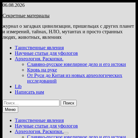
Перейти
06.08.2026
к
Секретные материалы
содержимому
журнал о загадках цивилизации, пришельцах с других планет
и измерений, тайнах, НЛО, мутантах и просто странных
людях, животных, явлениях
Таинственные явления
Научные статьи для уфологов
Археология. Раскопки.
Славяно-русское ювелирное дело и его истоки
Кровь на руке
От Руси до Китая из новых археологических
исследований
Lib
Написать нам
Найти:
Меню
Таинственные явления
Научные статьи для уфологов
Археология. Раскопки.
Показать
Славяно-русское ювелирное дело и его истоки