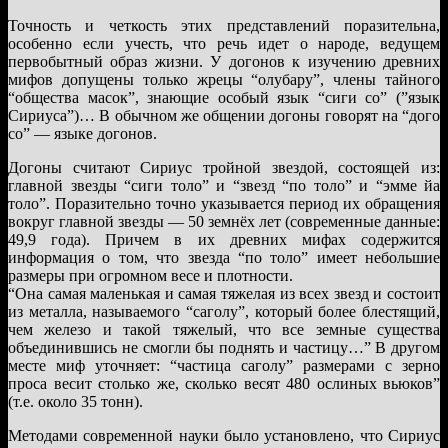
Точность и четкость этих представлений поразительна,
особенно если учесть, что речь идет о народе, ведущем
первобытный образ жизни. У догонов к изучению древних
мифов допущены только жрецы “олубару”, члены тайного
“общества масок”, знающие особый язык “сиги со” (”язык
Сириуса”)… В обычном же общении догоны говорят на “дого
со” — языке догонов.
Догоны считают Сириус тройной звездой, состоящей из:
главной звезды “сиги толо” и “звезд “по толо” и “эмме йа
толо”. Поразительно точно указывается период их обращения
вокруг главной звезды — 50 земнёх лет (современные данные:
49,9 года). Причем в их древних мифах содержится
информация о том, что звезда “по толо” имеет небольшие
размеры при огромном весе и плотности.
“Она самая маленькая и самая тяжелая из всех звезд и состоит
из металла, называемого “саголу”, который более блестящий,
чем железо и такой тяжелый, что все земные существа
объединившись не смогли бы поднять и частицу…” В другом
месте миф уточняет: “частица саголу” размерами с зерно
проса весит столько же, сколько весят 480 ослиных вьюков”
(т.е. около 35 тонн).
Методами современной науки было установлено, что Сириус