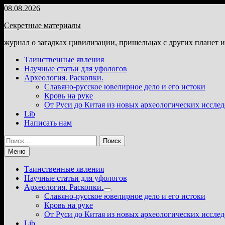
Перейти
08.08.2026
к
Секретные материалы
содержимому
журнал о загадках цивилизации, пришельцах с других планет 
Таинственные явления
Научные статьи для уфологов
Археология. Раскопки.
Славяно-русское ювелирное дело и его истоки
Кровь на руке
От Руси до Китая из новых археологических иссле
Lib
Написать нам
Найти:
Меню
Таинственные явления
Научные статьи для уфологов
Археология. Раскопки.
Показать
Славяно-русское ювелирное дело и его истоки
подменю
Кровь на руке
От Руси до Китая из новых археологических иссле
Lib