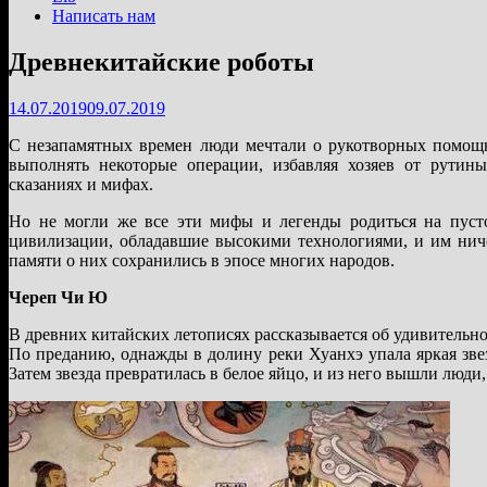
Написать нам
Древнекитайские роботы
14.07.2019
09.07.2019
С незапамятных времен люди мечтали о рукотворных помощ
выполнять некоторые операции, избавляя хозяев от рутин
сказаниях и мифах.
Но не могли же все эти мифы и легенды родиться на пуст
цивилизации, обладавшие высокими технологиями, и им ниче
памяти о них сохранились в эпосе многих народов.
Череп Чи Ю
В древних китайских летописях рассказывается об удивительно
По преданию, однажды в долину реки Хуанхэ упала яркая зв
3атем звезда превратилась в белое яйцо, и из него вышли люди