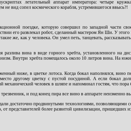
ускриптах летательный аппарат императора: четыре кружк
ем не вид сопел космического корабля, устремившегося ввысь?!
кционной поездке, которую совершил по западной части свое
ствии его развлекал робот, сделанный мастером Ян Ши. У этого
такие же, как у человека. Он умел петь, танцевать, рассказыват
я разлива вина в виде горного хребта, установленного на ди
ханизм. Внутри хребта помещалось около 10 литров вина. На юж
женный ниже, в цветке лотоса. Когда бокал наполнялся, вино пе
я место другому цветку с пустой посудиной. А если бокал дол
й механический человек в шляпе и напоминал гостям, что пора 
трезвенник, и под конец пира все вино в аппарате неизменно в
дали достаточно продвинутыми технологиями, позволяющими со
, от представителей более развитой цивилизации, пришедших и