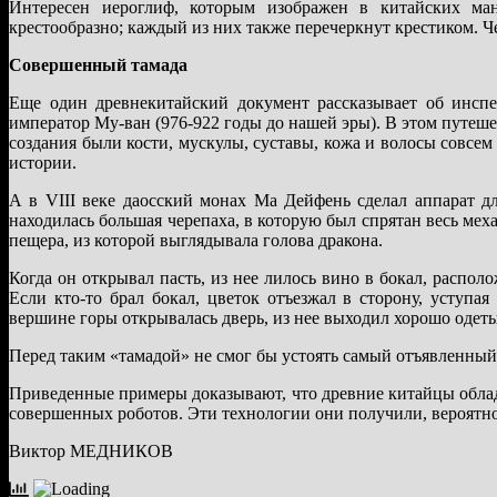
Интересен иероглиф, которым изображен в китайских ман
крестообразно; каждый из них также перечеркнут крестиком. Ч
Совершенный тамада
Еще один древнекитайский документ рассказывает об инспе
император Му-ван (976-922 годы до нашей эры). В этом путеше
создания были кости, мускулы, суставы, кожа и волосы совсем 
истории.
А в VIII веке даосский монах Ма Дейфень сделал аппарат дл
находилась большая черепаха, в которую был спрятан весь ме
пещера, из которой выглядывала голова дракона.
Когда он открывал пасть, из нее лилось вино в бокал, располо
Если кто-то брал бокал, цветок отъезжал в сторону, уступа
вершине горы открывалась дверь, из нее выходил хорошо одеты
Перед таким «тамадой» не смог бы устоять самый отъявленный 
Приведенные примеры доказывают, что древние китайцы обла
совершенных роботов. Эти технологии они получили, вероятно
Виктор МЕДНИКОВ