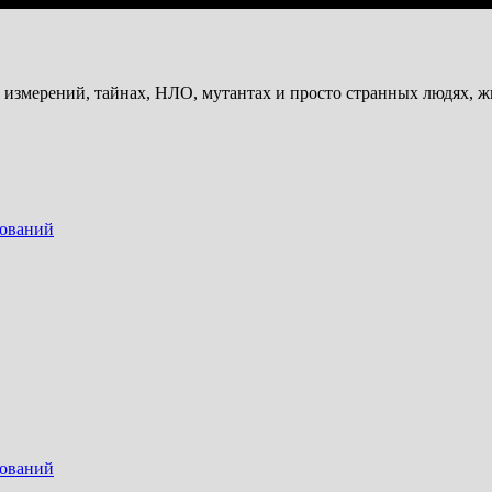
и измерений, тайнах, НЛО, мутантах и просто странных людях, 
дований
дований