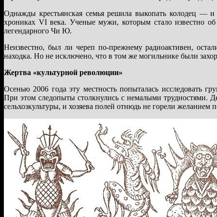
Однажды крестьянская семья решила выкопать колодец — и 
хрониках VI века. Ученые мужи, которым стало известно об
легендарного Чи Ю.
Неизвестно, был ли череп по-прежнему радиоактивен, остал
находка. Но не исключено, что в том же могильнике были захо
Жертва «культурной революции»
Осенью 2006 года эту местность попыталась исследовать гр
При этом следопыты столкнулись с немалыми трудностями. Дел
сельхозкультуры, и хозяева полей отнюдь не горели желанием п