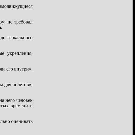
самодвижущиеся
ру: не требовал
.
до зеркального
ые укрепления,
ли его внутри».
ы для полетов»,
на него человек
озах времени в
ильно оценивать