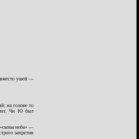
а вместо ушей —
й: на голове то
омат. Чи Ю был
о «сыны неба» —
строго запретив