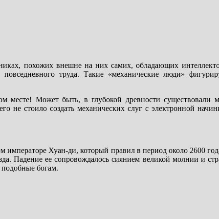
никах, похожих внешне на них самих, обладающих интеллект
ы повседневного труда. Такие «механические люди» фигури
ом месте! Может быть, в глубокой древности существовали 
го не стоило создать механических слуг с электронной начин
м императоре Хуан-ди, который правил в период около 2600 год
езда. Падение ее сопровождалось сиянием великой молнии и ст
, подобные богам.