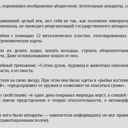
, поразивших воображение аборигенов: летательные аппараты, 
равивший целый век, вел себя не так, как положено императо
мониала, не проводил реорганизаций государственного аппарата
небом с помощью 12 металлических пластин, отполированных 
строномические карты.
и их делать лодки, копать колодцы, строить оборонительн
ем. Даже иглоукалывание пошло от них.
шебный треножник: «Сотни духов, чудовищ и животных наполня
сти, а из хвоста.
етали на свою звезду. При этом они были одеты в «рыбьи костюм
й», «предохраняют от оружия и позволяют не опасаться грома».
и свойствами: «в один день покрывал мириады верст, а севший 
цы имели представление о теории относительности, о метаморф
три него были аппараты — накопители информации); он мог прав
ь гравитационным полем).