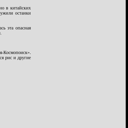
но в китайских
ружили останки
сь эта опасная
.
я-Космопоиск».
ся рис и другие