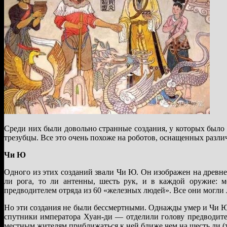
Среди них были довольно странные создания, у которых было 
трезубцы. Все это очень похоже на роботов, оснащенных разл
Чи Ю
Одного из этих созданий звали Чи Ю. Он изображен на древнек
ли рога, то ли антенны, шесть рук, и в каждой оружие: 
предводителем отряда из 60 «железных людей». Все они могли 
Но эти создания не были бессмертными. Однажды умер и Чи Ю.
спутники императора Хуан-ди — отделили голову предводител
местным жителям приближаться к ней ближе чем на шесть ли (то