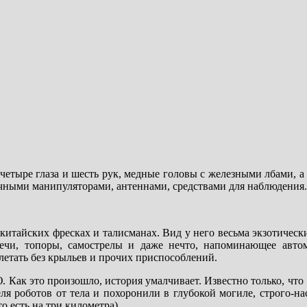
четыре глаза и шесть рук, медные головы с железными лбами, 
ичными манипуляторами, антеннами, средствами для наблюдения.
итайских фресках и талисманах. Вид у него весьма экзотически
мечи, топоры, самострелы и даже нечто, напоминающее авт
летать без крыльев и прочих приспособлений.
 Как это произошло, история умалчивает. Известно только, чт
я роботов от тела и похоронили в глубокой могиле, строго-на
 есть на три километра).