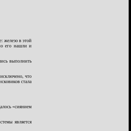
: железо в этой
но его нашли и
лись выполнить
 исключено, что
исковиков стала
далось «сиянием
стемы является