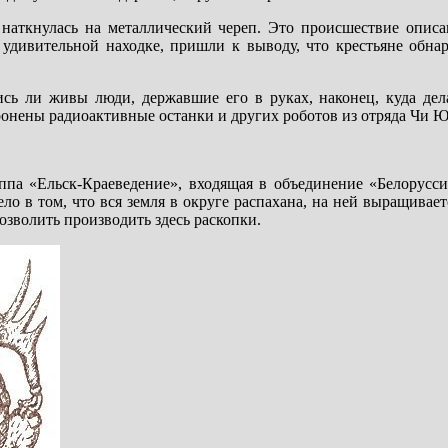
наткнулась на металлический череп. Это происшествие описа
 удивительной находке, пришли к выводу, что крестьяне обна
ись ли живы люди, державшие его в руках, наконец, куда дела
ронены радиоактивные останки и других роботов из отряда Чи Ю
уппа «Ельск-Краеведение», входящая в объединение «Белорусси
о в том, что вся земля в округе распахана, на ней выращивает
озволить производить здесь раскопки.