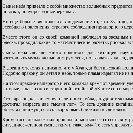
Сыны неба привезли с собой множество волшебных предметов
повозки, полупрозрачные зеркала…
Но еще больше ввергало их в недоумение то, что Хуан-ди, п
всеобщего поклонения, строгого соблюдения придворного цере
Вместо этого он со своей командой наблюдал за звездным 
блеска, проводил какие-то математические расчеты, рисовал а
Сыны неба сделали много полезного для китайцев: научил
изготовлять музыкальные инструменты, пользоваться календар
В древних текстах написано, что у Хуан-ди был высокий вол
Подобно дракону, он летал в небе, только пламя изрыгал не из па
На этом драконе император и его команда время от времени ул
которые, как сказано в старинной китайской «Книге гор и море
Этот дракон, как повествуют летописи, обладал удивительным
достигал возраста две тысячи лет». То есть древние китай
объектах, движущихся со скоростями, близкими к световым.
Кроме того, дракон «знал прошлое и настоящее» (то есть вну
ситуацию; «становиться легким и тяжелым» (то есть управлят