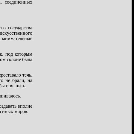
а, соединенных
го государства
 искусственного
ь занимательные
ск, под которым
ном склоне была
реставало течь.
го не брали, на
бы и выпить.
ыпивалось.
здавать вполне
з иных миров.