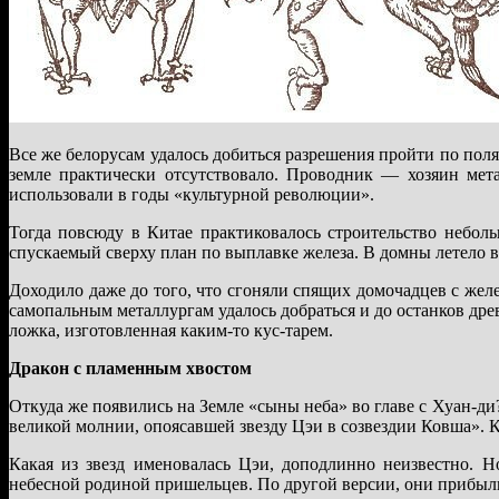
Все же белорусам удалось добиться разрешения пройти по поля
земле практически отсутствовало. Проводник — хозяин мет
использовали в годы «культурной революции».
Тогда повсюду в Китае практиковалось строительство небол
спускаемый сверху план по выплавке железа. В домны летело вс
Доходило даже до того, что сгоняли спящих домочадцев с жел
самопальным металлургам удалось добраться и до останков дре
ложка, изготовленная каким-то кус-тарем.
Дракон с пламенным хвостом
Откуда же появились на Земле «сыны неба» во главе с Хуан-д
великой молнии, опоясавшей звезду Цэи в созвездии Ковша».
Какая из звезд именовалась Цэи, доподлинно неизвестно. Н
небесной родиной пришельцев. По другой версии, они прибыли 