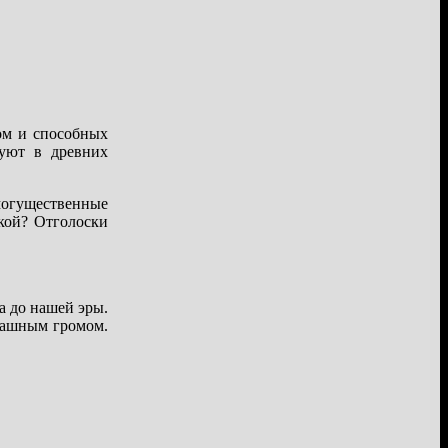
ом и способных
руют в древних
могущественные
кой? Отголоски
а до нашей эры.
рашным громом.