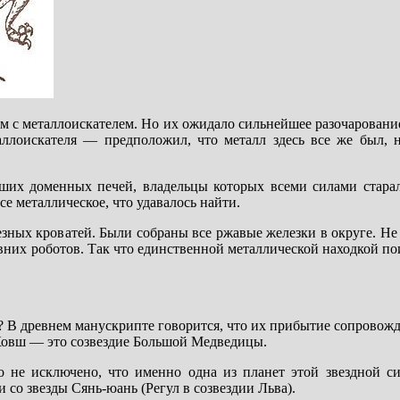
м с металлоискателем. Но их ожидало сильнейшее разочарование
аллоискателя — предположил, что металл здесь все же был, 
ьших доменных печей, владельцы которых всеми силами стара
е металлическое, что удавалось найти.
езных кроватей. Были собраны все ржавые железки в округе. Не
вних роботов. Так что единственной металлической находкой по
и? В древнем манускрипте говорится, что их прибытие сопровож
 Ковш — это созвездие Большой Медведицы.
о не исключено, что именно одна из планет этой звездной си
со звезды Сянь-юань (Регул в созвездии Льва).