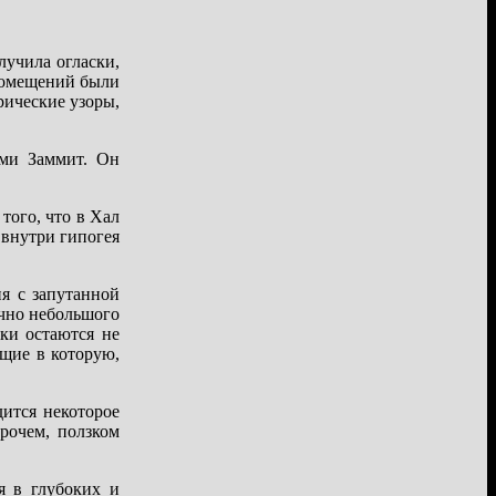
лучила огласки,
 помещений были
ические узоры,
еми Заммит. Он
того, что в Хал
 внутри гипогея
я с запутанной
очно небольшого
уки остаются не
щие в которую,
ится некоторое
прочем, ползком
я в глубоких и