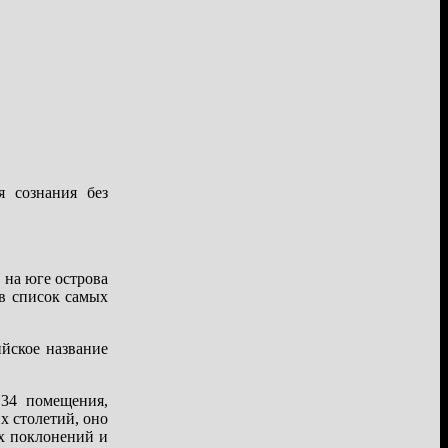
я сознания без
 на юге острова
в список самых
ийское название
34 помещения,
х столетий, оно
ых поклонений и