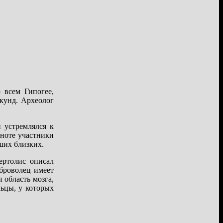
 всем Гипогее,
кунд. Археолог
и устремлялся к
мноте участники
ших близких.
ертолис описал
броволец имеет
 область мозга,
льцы, у которых