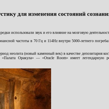
устику для изменения состояний сознани
едки использовали звук и его влияние на мозговую деятельност
нансной частоты в 70 Гц и 114Hz внутри 5000-летнего погреба
иод неолита (новый каменный век) в качестве депозитария кос
ак «Палата Оракула» — «Oracle Room» имеет легендарную р