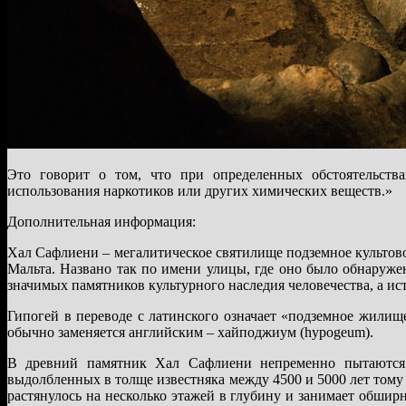
Это говорит о том, что при определенных обстоятельства
использования наркотиков или других химических веществ.»
Дополнительная информация:
Хал Сафлиени – мегалитическое святилище подземное культовое
Мальта. Названо так по имени улицы, где оно было обнаруж
значимых памятников культурного наследия человечества, а ис
Гипогей в переводе с латинского означает «подземное жилищ
обычно заменяется английским – хайподжиум (hypogeum).
В древний памятник Хал Сафлиени непременно пытаются 
выдолбленных в толще известняка между 4500 и 5000 лет тому 
растянулось на несколько этажей в глубину и занимает обши