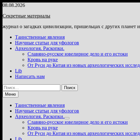
Перейти
08.08.2026
к
Секретные материалы
содержимому
журнал о загадках цивилизации, пришельцах с других планет 
Таинственные явления
Научные статьи для уфологов
Археология. Раскопки.
Славяно-русское ювелирное дело и его истоки
Кровь на руке
От Руси до Китая из новых археологических иссле
Lib
Написать нам
Найти:
Меню
Таинственные явления
Научные статьи для уфологов
Археология. Раскопки.
Показать
Славяно-русское ювелирное дело и его истоки
подменю
Кровь на руке
От Руси до Китая из новых археологических иссле
Lib