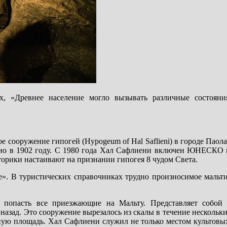
х, «Древнее население могло вызывать различные состояни
 сооружение гипогей (Hypogeum of Hal Saflieni) в городе Паола
ено в 1902 году. С 1980 года Хал Сафлиени включен ЮНЕСКО 
торики настаивают на признании гипогея 8 чудом Света.
е». В туристических справочниках трудно произносимое мальт
попасть все приезжающие на Мальту. Представляет собой 
назад. Это сооружение вырезалось из скалы в течение нескольки
рную площадь. Хал Сафлиени служил не только местом культов