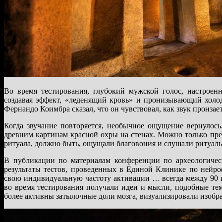
Во время тестирования, глубокий мужской голос, настроенн
создавая эффект, «леденящий кровь» и пронизывающий холод
Фернандо Коимбра сказал, что он чувствовал, как звук пронзае
Когда звучание повторяется, необычное ощущение вернулось,
древним картинам красной охры на стенах. Можно только пре
ритуала, должно быть, ощущали благовония и слушали ритуальн
В публикации по материалам конференции по археологичес
результаты тестов, проведенных в Единой Клинике по нейр
свою индивидуальную частоту активации … всегда между 90 и 
во время тестирования получали идеи и мысли, подобные тем
более активны затылочные доли мозга, визуализировали изобр