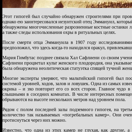
Этот гипогей был случайно обнаружен строителями при прове
однако ею заинтересовался иезуитский отец Эммануил, котор
обнаружены многочисленные разрозненные костные останки л
а также следы использования охры в ритуальных целях.
После смерти отца Эммануила в 1907 году исследованиями
предположил, что здесь когда-то находился оракул, привлекав
Мария Гимбутас позднее связала Хал Сафлиени со своим учени
Сафлиени процветал культ женского плодородия, она указывае
была обнаружена неолитическая статуэтка спящей тучной же
Многие эксперты уверяют, что мальтийский гипогей был по
системой уровней, ходов, залов и ловушек. Одна из самых изве
окрика – и эхо повторит его со всех сторон. Главное чудо 
слышными в соседних комнатах. В числе интересных помещен
обрываются на высоте нескольких метров над уровнем пола.
Рядом с полом последней залы подземного гипогея, на трет
количество так называемых «погребальных камер». Они очень
протиснуться через них можно.
Известно, что одна из этих камер не глухая, как другие, 