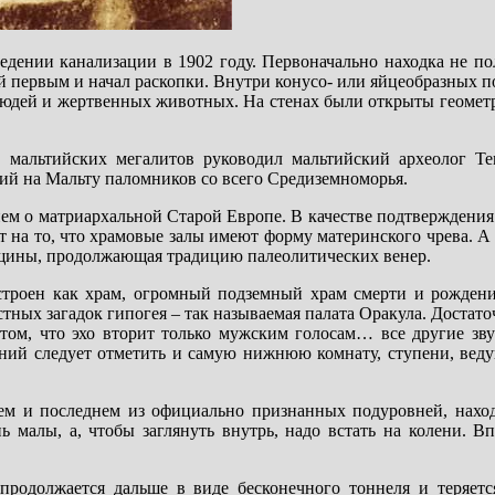
дении канализации в 1902 году. Первоначально находка не по
ый первым и начал раскопки. Внутри конусо- или яйцеобразных
юдей и жертвенных животных. На стенах были открыты геометр
 мальтийских мегалитов руководил мальтийский археолог Т
ший на Мальту паломников со всего Средиземноморья.
ем о матриархальной Старой Европе. В качестве подтверждения 
т на то, что храмовые залы имеют форму материнского чрева. А
нщины, продолжающая традицию палеолитических венер.
строен как храм, огромный подземный храм смерти и рождени
стных загадок гипогея – так называемая палата Оракула. Достат
в том, что эхо вторит только мужским голосам… все другие зв
ий следует отметить и самую нижнюю комнату, ступени, веду
ьем и последнем из официально признанных подуровней, наход
 малы, а, чтобы заглянуть внутрь, надо встать на колени. В
а продолжается дальше в виде бесконечного тоннеля и теряетс