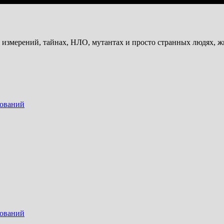
и измерений, тайнах, НЛО, мутантах и просто странных людях, 
дований
дований