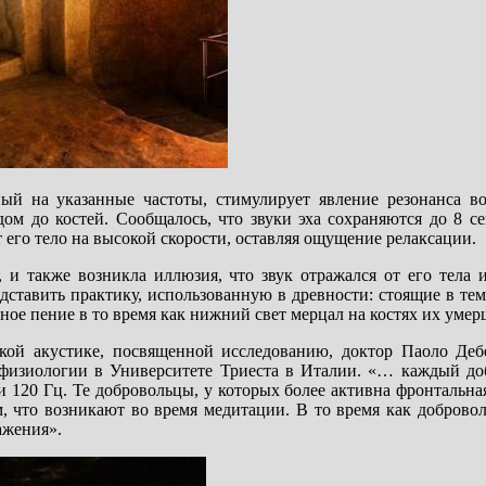
ый на указанные частоты, стимулирует явление резонанса во
ом до костей. Сообщалось, что звуки эха сохраняются до 8 се
т его тело на высокой скорости, оставляя ощущение релаксации.
 и также возникла иллюзия, что звук отражался от его тела 
дставить практику, использованную в древности: стоящие в те
ое пение в то время как нижний свет мерцал на костях их умер
кой акустике, посвященной исследованию, доктор Паоло Деб
офизиологии в Университете Триеста в Италии. «… каждый до
120 Гц. Те добровольцы, у которых более активна фронтальная
, что возникают во время медитации. В то время как доброво
ажения».