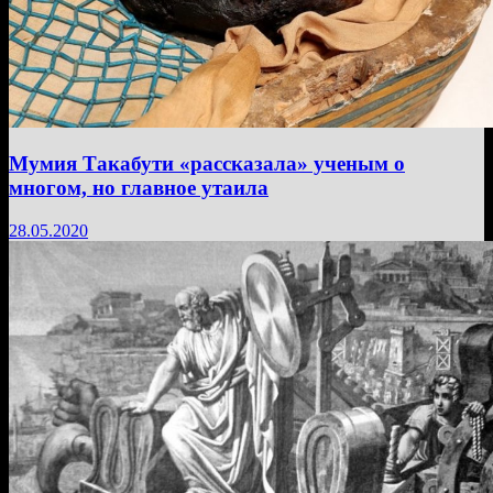
Мумия Такабути «рассказала» ученым о
многом, но главное утаила
28.05.2020