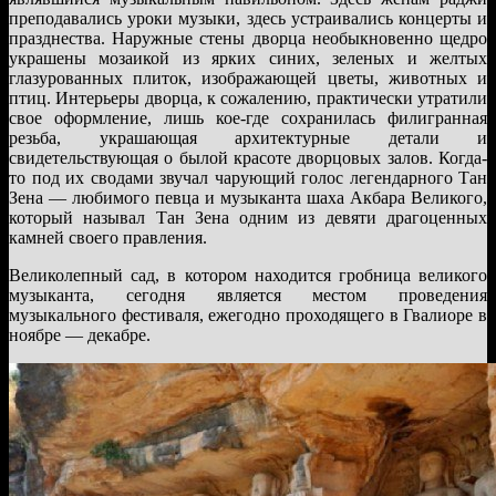
преподавались уроки музыки, здесь устраивались концерты и
празднества. Наружные стены дворца необыкновенно щедро
украшены мозаикой из ярких синих, зеленых и желтых
глазурованных плиток, изображающей цветы, животных и
птиц. Интерьеры дворца, к сожалению, практически утратили
свое оформление, лишь кое-где сохранилась филигранная
резьба, украшающая архитектурные детали и
свидетельствующая о былой красоте дворцовых залов. Когда-
то под их сводами звучал чарующий голос легендарного Тан
Зена — любимого певца и музыканта шаха Акбара Великого,
который называл Тан Зена одним из девяти драгоценных
камней своего правления.
Великолепный сад, в котором находится гробница великого
музыканта, сегодня является местом проведения
музыкального фестиваля, ежегодно проходящего в Гвалиоре в
ноябре — декабре.