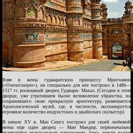
Взяв в жены гуджаратскую принцессу Мригнаяни
(«Оленеглазую»), он специально для нее построил в 1486—
1517 гг. роскошный дворец Гуджари- Махал. (Сегодня в этом
дворце, уже утратившем былое великолепие убранства, но
сохранившего свою прекрасную архитектуру, размешается
Археологический музей, где, в частности, экспонируется
огромное количество индуистских и джайнских скульптур)
В начале XV в. Ман Сингх построил для своей любимой
жены еще один дворец — Ман Мандир, первоначально
являвшийся музыкальным павильоном. Здесь женам раджи