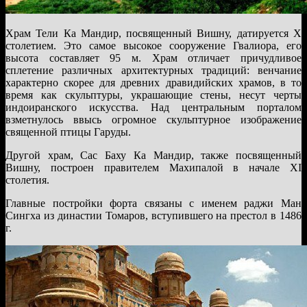
Храм Тели Ка Мандир, посвященный Вишну, датируется X
столетием. Это самое высокое сооружение Гвалиора, его
высота составляет 95 м. Храм отличает причудливое
сплетение различных архитектурных традиций: венчание
характерно скорее для древних дравидийских храмов, в то
время как скульптуры, украшающие стены, несут черты
индоиранского искусства. Над центральным порталом
взметнулось ввысь огромное скульптурное изображение
священной птицы Гаруды.
Другой храм, Сас Баху Ка Мандир, также посвященный
Вишну, построен правителем Махипалой в начале XI
столетия.
Главные постройки форта связаны с именем раджи Ман
Сингха из династии Томаров, вступившего на престол в 1486
г.