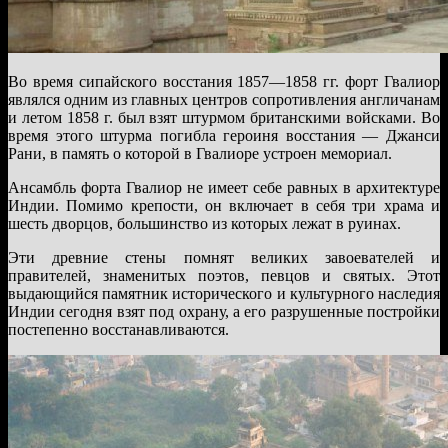
Во время сипайского восстания 1857—1858 гг. форт Гвалиор
являлся одним из главных центров сопротивления англичанам
и летом 1858 г. был взят штурмом британскими войсками. Во
время этого штурма погибла героиня восстания — Джанси
Рани, в память о которой в Гвалиоре устроен мемориал.
Ансамбль форта Гвалиор не имеет себе равных в архитектуре
Индии. Помимо крепости, он включает в себя три храма и
шесть дворцов, большинство из которых лежат в руинах.
Эти древние стены помнят великих завоевателей и
правителей, знаменитых поэтов, певцов и святых. Этот
выдающийся памятник исторического и культурного наследия
Индии сегодня взят под охрану, а его разрушенные постройки
постепенно восстанавливаются.