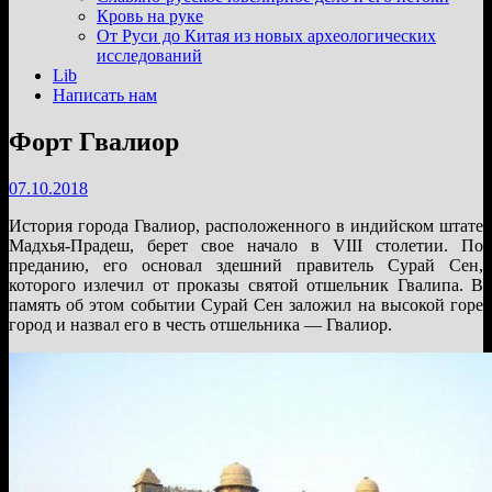
подменю
Кровь на руке
От Руси до Китая из новых археологических
исследований
Lib
Написать нам
Форт Гвалиор
07.10.2018
История города Гвалиор, расположенного в индийском штате
Мадхья-Прадеш, берет свое начало в VIII столетии. По
преданию, его основал здешний правитель Сурай Сен,
которого излечил от проказы святой отшельник Гвалипа. В
память об этом событии Сурай Сен заложил на высокой горе
город и назвал его в честь отшельника — Гвалиор.