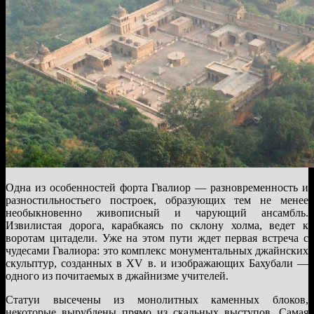
Одна из особенностей форта Гвалиор — разновременность и
разностильностьего построек, образующих тем не менее
необыкновенно живописный и чарующий ансамбль.
Извилистая дорога, карабкаясь по склону холма, ведет к
воротам цитадели. Уже на этом пути ждет первая встреча с
чудесами Гвалиора: это комплекс монументальных джайнских
скульптур, созданных в XV в. и изображающих Бахубали —
одного из почитаемых в джайнизме учителей.
Статуи высечены из монолитных каменных блоков,
некоторые вырублены прямо из скальных выступов. Самая