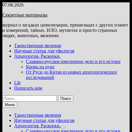
Перейти
07.08.2026
к
Секретные материалы
содержимому
журнал о загадках цивилизации, пришельцах с других планет
и измерений, тайнах, НЛО, мутантах и просто странных
людях, животных, явлениях
Таинственные явления
Научные статьи для уфологов
Археология. Раскопки.
Славяно-русское ювелирное дело и его истоки
Кровь на руке
От Руси до Китая из новых археологических
исследований
Lib
Написать нам
Найти:
Меню
Таинственные явления
Научные статьи для уфологов
Археология. Раскопки.
Показать
Славяно-русское ювелирное дело и его истоки