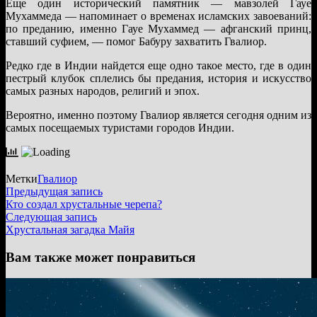
Еще один исторический памятник — мавзолей Гауе
Мухаммеда — напоминает о временах исламских завоеваний:
по преданию, именно Гауе Мухаммед — афганский принц,
ставший суфием, — помог Бабуру захватить Гвалиор.
Редко где в Индии найдется еще одно такое место, где в один
пестрый клубок сплелись бы предания, история и искусство
самых разных народов, религий и эпох.
Вероятно, именно поэтому Гвалиор является сегодня одним из
самых посещаемых туристами городов Индии.
Метки
Гвалиор
Навигация
Предыдущая
Предыдущая запись
запись:
Кто создал хрустальные черепа?
по
Следующая
Следующая запись
записям
запись:
Хрустальная загадка Майя
Вам также может понравиться