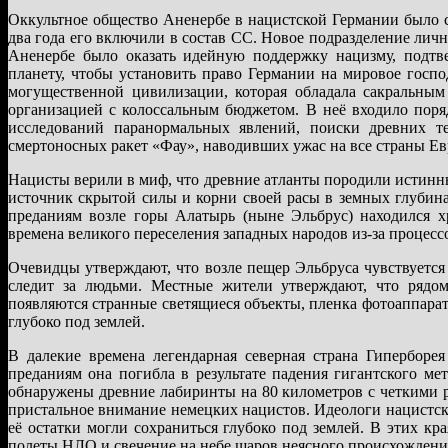
Оккультное общество Аненербе в нацистской Германии было со
два года его включили в состав СС. Новое подразделение лич
Аненербе было оказать идейную поддержку нацизму, подт
планету, чтобы установить право Германии на мировое госпо
могущественной цивилизации, которая обладала сакральны
организацией с колоссальным бюджетом. В неё входило поряд
исследований паранормальных явлений, поиски древних те
смертоносных ракет «Фау», наводивших ужас на все страны Ев
Нацисты верили в миф, что древние атланты породили истинн
источник скрытой силы и корни своей расы в земных глубина
преданиям возле горы Алатырь (ныне Эльбрус) находился х
времена великого переселения западных народов из-за процесс
Очевидцы утверждают, что возле пещер Эльбруса чувствуется 
следит за людьми. Местные жители утверждают, что рядом
появляются странные светящиеся объекты, пленка фотоаппарата
глубоко под землей.
В далекие времена легендарная северная страна Гиперборе
преданиям она погибла в результате падения гигантского м
обнаружены древние лабиринты на 80 километров с четкими р
пристальное внимание немецких нацистов. Идеологи нацистс
её остатки могли сохраниться глубоко под землей. В этих кр
полеты НЛО и свечение на небе шаров неясного происхождени