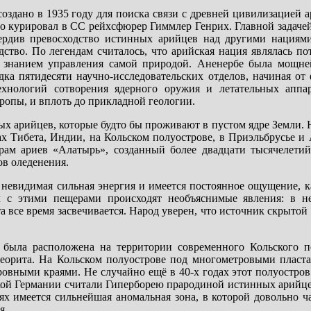
здано в 1935 году для поиска связи с древней цивилизацией а
но курировал в СС рейхсфюрер Гиммлер Генрих. Главной задаче
вердив превосходство истинных арийцев над другими нация
дство. По легендам считалось, что арийская нация являлась п
м знанием управления самой природой. Аненербе была мощн
ка пятидесяти научно-исследовательских отделов, начиная от
хнологий сотворения ядерного оружия и летательных аппар
ропы, и вплоть до прикладной геологии.
ых арийцев, которые будто бы проживают в пустом ядре Земли.
х Тибета, Индии, на Кольском полуострове, в Приэльбрусье и
рам ариев «Алатырь», созданный более двадцати тысячелетий
ов оледенения.
невидимая сильная энергия и имеется постоянное ощущение, ка
 с этими пещерами происходят необъяснимые явления: в не
 все время засвечивается. Народ уверен, что источник скрытой
я была расположена на территории современного Кольского п
етеорита. На Кольском полуострове под многометровыми пласт
овными краями. Не случайно ещё в 40-х годах этот полуостров
кой Германии считали Гиперборею прародиной истинных арийцев
аях имеется сильнейшая аномальная зона, в которой довольно 
я.