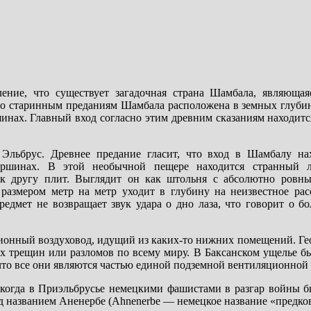
ение, что существует загадочная страна Шамбала, являющая
По старинным преданиям Шамбала расположена в земных глубин
инах. Главный вход согласно этим древним сказаниям находитс
Эльбрус. Древнее предание гласит, что вход в Шамбалу на
ершинах. В этой необычной пещере находится странный 
к другу плит. Выглядит он как штольня с абсолютно ровн
азмером метр на метр уходит в глубину на неизвестное расс
едмет не возвращает звук удара о дно лаза, что говорит о бо
яционный воздуховод, идущий из каких-то нижних помещений. Г
ых трещин или разломов по всему миру. В Баксанском ущелье б
что все они являются частью единой подземной вентиляционной
 когда в Приэльбрусье немецкими фашистами в разгар войны б
д названием Аненербе (Ahnenerbe — немецкое название «предков