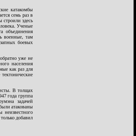
ские катакомбы
ется семь раз в
ы строили здесь
еловека. Ученые
та объединения
ь военные, там
езапных боевых
обратно уже не
ного населения
мые как раз для
е тектонические
исты. В толщах
47 года группа
румэна задачей
 были атакованы
ы неизвестного
 только добавил