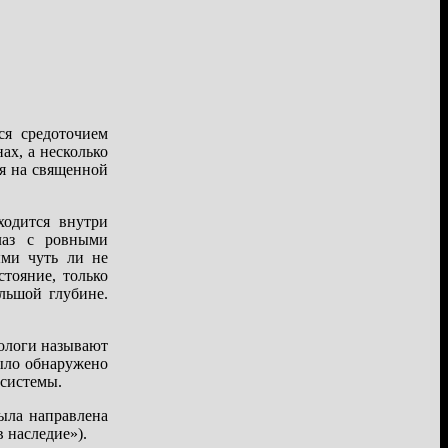
ся средоточием
ах, а несколько
я на священной
ходится внутри
лаз с ровными
ыми чуть ли не
тояние, только
льшой глубине.
еологи называют
ыло обнаружено
 системы.
ыла направлена
 наследие»).