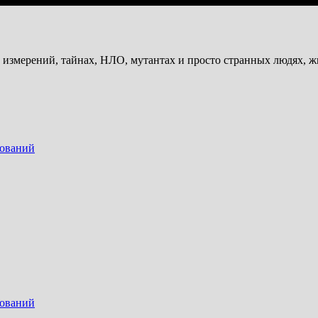
и измерений, тайнах, НЛО, мутантах и просто странных людях, 
дований
дований