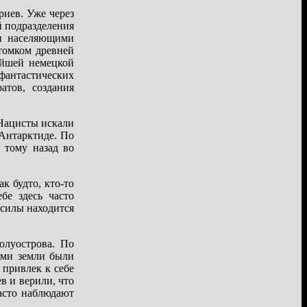
риев. Уже через
й подразделения
ми населяющими
отомком древней
ейшей немецкой
 фантастических
атов, создания
 Нацисты искали
 Антарктиде. По
 тому назад во
к будто, кто-то
бе здесь часто
 силы находится
олуострова. По
ами земли были
 привлек к себе
 и верили, что
часто наблюдают