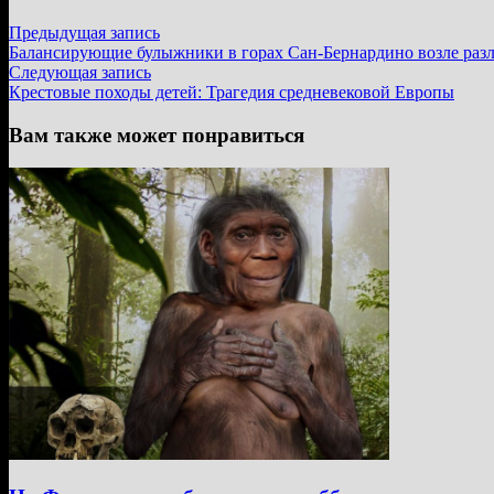
Навигация
Предыдущая
Предыдущая запись
запись:
Балансирующие булыжники в горах Сан-Бернардино возле раз
по
Следующая
Следующая запись
записям
запись:
Крестовые походы детей: Трагедия средневековой Европы
Вам также может понравиться