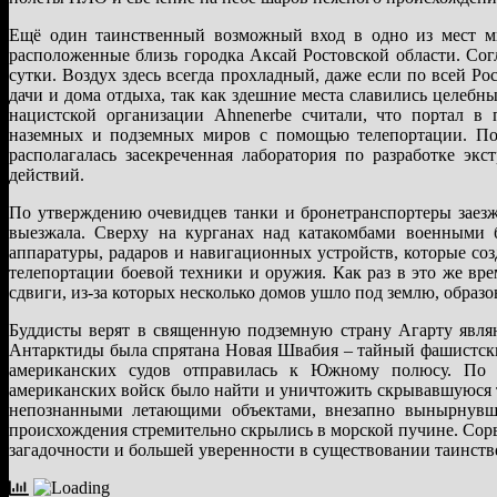
Ещё один таинственный возможный вход в одно из мест м
расположенные близь городка Аксай Ростовской области. Сог
сутки. Воздух здесь всегда прохладный, даже если по всей Р
дачи и дома отдыха, так как здешние места славились целеб
нацистской организации Ahnenerbe считали, что портал в 
наземных и подземных миров с помощью телепортации. Пос
располагалась засекреченная лаборатория по разработке эк
действий.
По утверждению очевидцев танки и бронетранспортеры заезж
выезжала. Сверху на курганах над катакомбами военными 
аппаратуры, радаров и навигационных устройств, которые со
телепортации боевой техники и оружия. Как раз в это же вре
сдвиги, из-за которых несколько домов ушло под землю, образо
Буддисты верят в священную подземную страну Агарту явля
Антарктиды была спрятана Новая Швабия – тайный фашистски
американских судов отправилась к Южному полюсу. По пр
американских войск было найти и уничтожить скрывавшуюся т
непознанными летающими объектами, внезапно вынырнувши
происхождения стремительно скрылись в морской пучине. Сорв
загадочности и большей уверенности в существовании таинс