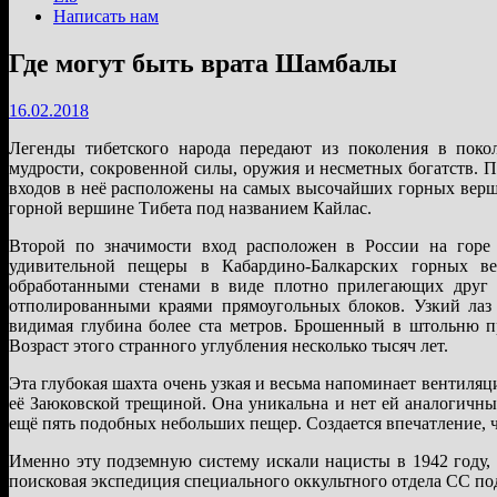
Написать нам
Где могут быть врата Шамбалы
16.02.2018
Легенды тибетского народа передают из поколения в покол
мудрости, сокровенной силы, оружия и несметных богатств. 
входов в неё расположены на самых высочайших горных верш
горной вершине Тибета под названием Кайлас.
Второй по значимости вход расположен в России на горе 
удивительной пещеры в Кабардино-Балкарских горных в
обработанными стенами в виде плотно прилегающих друг 
отполированными краями прямоугольных блоков. Узкий лаз р
видимая глубина более ста метров. Брошенный в штольню пр
Возраст этого странного углубления несколько тысяч лет.
Эта глубокая шахта очень узкая и весьма напоминает вентил
её Заюковской трещиной. Она уникальна и нет ей аналогичн
ещё пять подобных небольших пещер. Создается впечатление, 
Именно эту подземную систему искали нацисты в 1942 году,
поисковая экспедиция специального оккультного отдела СС по