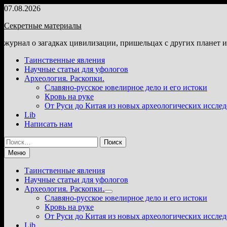
Перейти
07.08.2026
к
Секретные материалы
содержимому
журнал о загадках цивилизации, пришельцах с других планет 
Таинственные явления
Научные статьи для уфологов
Археология. Раскопки.
Славяно-русское ювелирное дело и его истоки
Кровь на руке
От Руси до Китая из новых археологических иссле
Lib
Написать нам
Найти:
Меню
Таинственные явления
Научные статьи для уфологов
Археология. Раскопки.
Показать
Славяно-русское ювелирное дело и его истоки
подменю
Кровь на руке
От Руси до Китая из новых археологических иссле
Lib