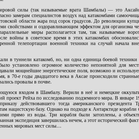
ировой силы (так называемые врата Шамбалы) — это Аксай
ласно замерам специалистов воздух над катакомбами самоочища
остовской области жара под сорок градусов. До революции купц
ными свойствами и оздоравливающим эффектом для организма ч
параллельные миры располагается там, так называемые воро
ле войны в советское время в этих катакомбах обосновалис
стренной телепортации военной техники на случай начала вн
али в туннели катакомб, но, ни одна единица боевой техники 
было установлено огромное количество непонятной для мест
здавали мощнейшие энергетические поля, возможно и используе
мя, в 70-е годы двадцатого века в Аксае происходили странны
вались провалы в почве.
ющуюся входом в Шамбалу. Верили в неё и немецкие оккульт
й проект Рейха по исследованию подземного мира. В январе 19
иказу действовавшего тогда американского президента Т
ам нацистскую базу. Однако на подходе к Антарктиде корабли
ми прямо из воды. Три корабля были затоплены, а объект
анная экспедиция завершилась нечем, а этот исторический факт
твенных мировых мест силы…