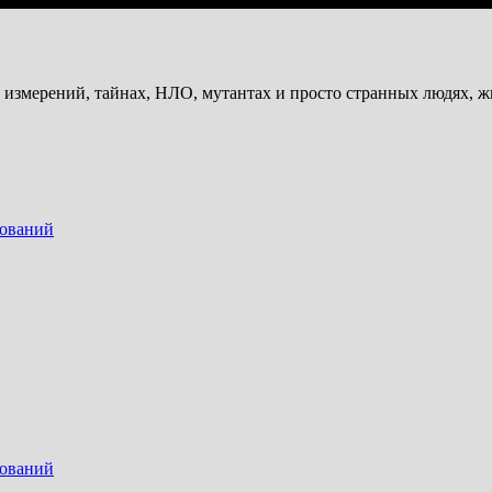
и измерений, тайнах, НЛО, мутантах и просто странных людях, 
дований
дований