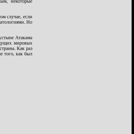
ным, некоторые
ом случае, если
патологиями. Но
устыне Атакама
едущих мировых
страны. Как раз
 того, как был