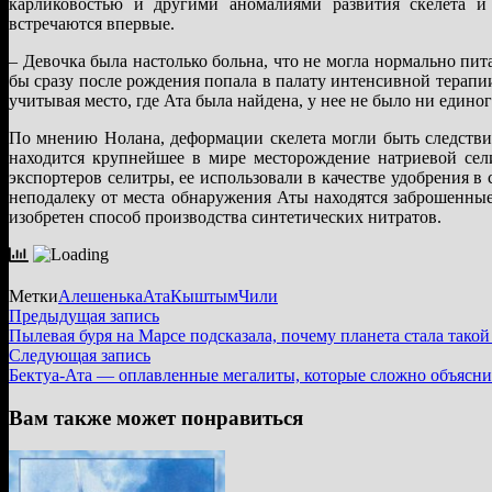
карликовостью и другими аномалиями развития скелета и
встречаются впервые.
– Девочка была настолько больна, что не могла нормально пита
бы сразу после рождения попала в палату интенсивной терапи
учитывая место, где Ата была найдена, у нее не было ни едино
По мнению Нолана, деформации скелета могли быть следств
находится крупнейшее в мире месторождение натриевой се
экспортеров селитры, ее использовали в качестве удобрения в 
неподалеку от места обнаружения Аты находятся заброшенны
изобретен способ производства синтетических нитратов.
Метки
Алешенька
Ата
Кыштым
Чили
Навигация
Предыдущая
Предыдущая запись
запись:
Пылевая буря на Марсе подсказала, почему планета стала такой
по
Следующая
Следующая запись
записям
запись:
Бектуа-Ата — оплавленные мегалиты, которые сложно объясни
Вам также может понравиться