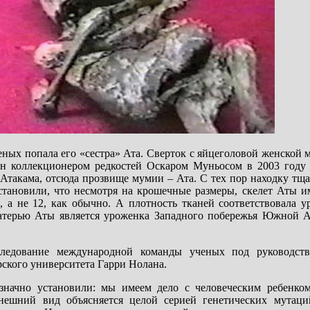
ченых попала его «сестра» Ата. Сверток с яйцеголовой женской
н коллекционером редкостей Оскаром Муньосом в 2003 году
 Атакама, отсюда прозвище мумии – Ата. С тех пор находку тщ
тановили, что несмотря на крошечные размеры, скелет Аты и
, а не 12, как обычно. А плотность тканей соответствовала у
 матерью Аты является уроженка Западного побережья Южной А
следование международной команды ученых под руководств
кого университета Гарри Нолана.
значно установили: мы имеем дело с человеческим ребенко
ешний вид объясняется целой серией генетических мутаци