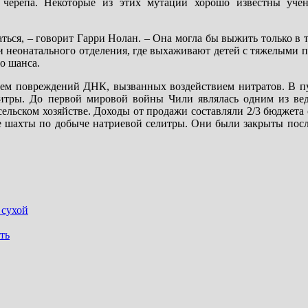
 черепа. Некоторые из этих мутаций хорошо известны уче
ться, – говорит Гарри Нолан. – Она могла бы выжить только в т
и неонатального отделения, где выхаживают детей с тяжелыми 
го шанса.
ием повреждений ДНК, вызванных воздействием нитратов. В п
литры. До первой мировой войны Чили являлась одним из в
сельском хозяйстве. Доходы от продажи составляли 2/3 бюджета 
е шахты по добыче натриевой селитры. Они были закрыты после
 сухой
ть