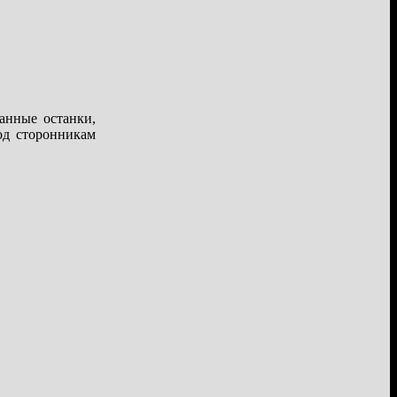
анные останки,
од сторонникам