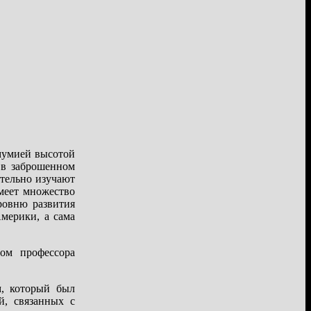
 мумией высотой
 в заброшенном
ательно изучают
меет множество
ровню развития
мерики, а сама
ом профессора
м, который был
й, связанных с