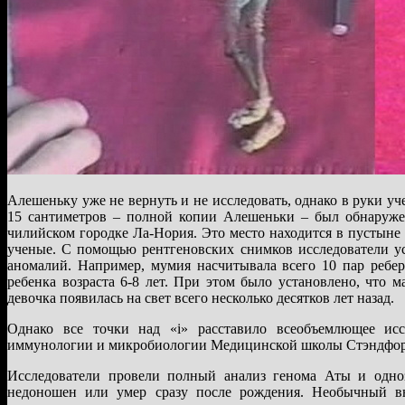
Алешеньку уже не вернуть и не исследовать, однако в руки у
15 сантиметров – полной копии Алешеньки – был обнаруже
чилийском городке Ла-Нория. Это место находится в пустыне
ученые. С помощью рентгеновских снимков исследователи ус
аномалий. Например, мумия насчитывала всего 10 пар ребер
ребенка возраста 6-8 лет. При этом было установлено, что
девочка появилась на свет всего несколько десятков лет назад.
Однако все точки над «i» расставило всеобъемлющее ис
иммунологии и микробиологии Медицинской школы Стэндфорс
Исследователи провели полный анализ генома Аты и одно
недоношен или умер сразу после рождения. Необычный вн