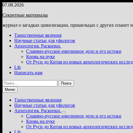
Перейти
07.08.2026
к
Секретные материалы
содержимому
журнал о загадках цивилизации, пришельцах с других планет 
Таинственные явления
Научные статьи для уфологов
Археология. Раскопки.
Славяно-русское ювелирное дело и его истоки
Кровь на руке
От Руси до Китая из новых археологических иссле
Lib
Написать нам
Найти:
Меню
Таинственные явления
Научные статьи для уфологов
Археология. Раскопки.
Показать
Славяно-русское ювелирное дело и его истоки
подменю
Кровь на руке
От Руси до Китая из новых археологических иссле
Lib