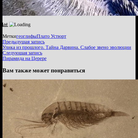
Метки
геоглифы
Плато Устюрт
Навигация
Предыдущая
Предыдущая запись
запись:
Улика из прошлого. Тайна Дарвина. Слабое звено эволюции
по
Следующая
Следующая запись
записям
запись:
Пирамида на Церере
Вам также может понравиться