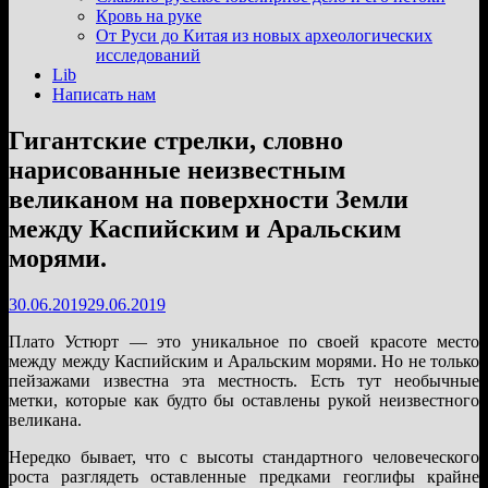
подменю
Кровь на руке
От Руси до Китая из новых археологических
исследований
Lib
Написать нам
Гигантские стрелки, словно
нарисованные неизвестным
великаном на поверхности Земли
между Каспийским и Аральским
морями.
30.06.2019
29.06.2019
Плато Устюрт — это уникальное по своей красоте место
между между Каспийским и Аральским морями. Но не только
пейзажами известна эта местность. Есть тут необычные
метки, которые как будто бы оставлены рукой неизвестного
великана.
Нередко бывает, что с высоты стандартного человеческого
роста разглядеть оставленные предками геоглифы крайне