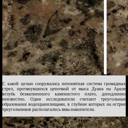
С какой целью сооружалась непонятная система громадных
стрел, протянувшихся цепочкой от мыса Дуана на Арале
вглубь безжизненного каменистого плато, доподлинно
неизвестно. Одни исследователи считают треугольные
образования водохранилищами, в глубине которых на острие
треугольников располагались ямы-накопители.