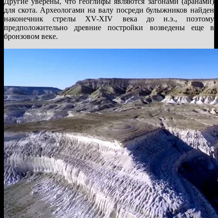
Другие уверены, что геоглифы являются загонами (аранами)
для скота. Археологами на валу посреди булыжников найден
наконечник стрелы XV-XIV века до н.э., поэтому
предположительно древние постройки возведены еще в
бронзовом веке.