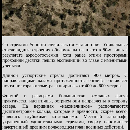
Со стрелами Устюрта случилась схожая история. Уникальные
стреловидные строения обнаружены на плато в 80-х лишь в
результате аэрофотосъемки, хотя ранее этими просторами
проходили десятки пеших экспедиций во главе с именитыми
учеными.
Длиной устюртские стрелы достигают 900 метров. С
направляющими валами протяженность геоглифа составляет
почти полтора километра, а ширина – от 400 до 600 метров.
Формой и размерами большинство земляных фигур
практически идентичны, острием они направлены в сторону
севера. На вершинах «наконечников» располагаются
десятиметровые кольца, которые в древности, скорее всего,
являлись глубокими котлованами. Местный ландшафт,
украшенный удивительными стрелами, сверху напоминает
начертанный древним полководцем план военных действий.