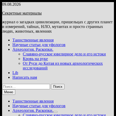
Перейти
09.08.2026
к
Секретные материалы
содержимому
журнал о загадках цивилизации, пришельцах с других планет
и измерений, тайнах, НЛО, мутантах и просто странных
людях, животных, явлениях
Таинственные явления
Научные статьи для уфологов
Археология. Раскопки.
Славяно-русское ювелирное дело и его истоки
Кровь на руке
От Руси до Китая из новых археологических
исследований
Lib
Написать нам
Найти:
Меню
Таинственные явления
Научные статьи для уфологов
Археология. Раскопки.
Показать
Славяно-русское ювелирное дело и его истоки