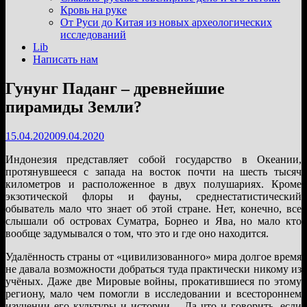
подменю
Кровь на руке
От Руси до Китая из новых археологических
исследований
Lib
Написать нам
Гунунг Паданг – древнейшие
пирамиды Земли?
15.04.2020
09.04.2020
Индонезия представляет собой государство в Океании,
протянувшееся с запада на восток почти на шесть тысяч
километров и расположенное в двух полушариях. Кроме
экзотической флоры и фауны, среднестатистический
обыватель мало что знает об этой стране. Нет, конечно, все
слышали об островах Суматра, Борнео и Ява, но мало кто
вообще задумывался о том, что это и где оно находится.
Удалённость страны от «цивилизованного» мира долгое время
не давала возможности добраться туда практически никому из
учёных. Даже две Мировые войны, прокатившиеся по этому
региону, мало чем помогли в исследовании и всестороннем
изучении его культуры и истории… Да что и говорить, если