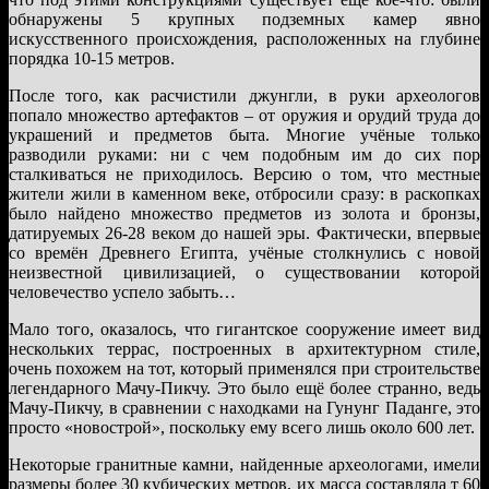
обнаружены 5 крупных подземных камер явно
искусственного происхождения, расположенных на глубине
порядка 10-15 метров.
После того, как расчистили джунгли, в руки археологов
попало множество артефактов – от оружия и орудий труда до
украшений и предметов быта. Многие учёные только
разводили руками: ни с чем подобным им до сих пор
сталкиваться не приходилось. Версию о том, что местные
жители жили в каменном веке, отбросили сразу: в раскопках
было найдено множество предметов из золота и бронзы,
датируемых 26-28 веком до нашей эры. Фактически, впервые
со времён Древнего Египта, учёные столкнулись с новой
неизвестной цивилизацией, о существовании которой
человечество успело забыть…
Мало того, оказалось, что гигантское сооружение имеет вид
нескольких террас, построенных в архитектурном стиле,
очень похожем на тот, который применялся при строительстве
легендарного Мачу-Пикчу. Это было ещё более странно, ведь
Мачу-Пикчу, в сравнении с находками на Гунунг Паданге, это
просто «новострой», поскольку ему всего лишь около 600 лет.
Некоторые гранитные камни, найденные археологами, имели
размеры более 30 кубических метров, их масса составляла т 60