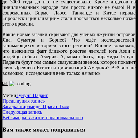
до 3000 года до н.э. не существовало. Кроме индусов из
цивилизованных народов там просто никого не было! И в
современных Бирме, Лаосе, Таиланде и Китае первые
«проблески цивилизации» стали проявляться несколько позже
этого времени.
Какие новые загадки скрывают для учёных джунгли островов
Ява, Суматра и Борнео? Что ждёт исследователей,
занимающихся историей этого региона? Вполне возможно,
что выяснится факт близкого родства жителей юга Азии и
индейцев обоих Америк. А, может быть, пирамиды Гунунг
Паданга будут тем самым связующим звеном, которое покажет
связь Древнего Египта и цивилизаций Америки? Всё вполне
возможно, исследования ведь только начались.
Метки
Гунунг Паданг
Навигация
Предыдущая
Предыдущая запись
запись:
Загадка пирамиды Прасат Тхом
по
Следующая
Следующая запись
записям
запись:
Вебкамеры в жизни паранормального
Вам также может понравиться