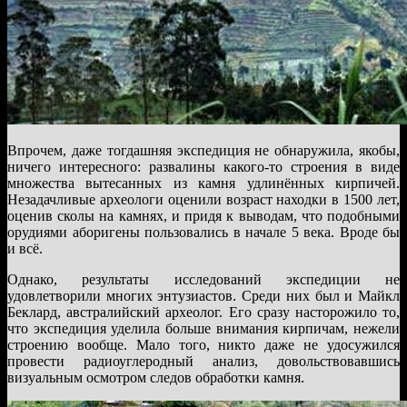
Впрочем, даже тогдашняя экспедиция не обнаружила, якобы,
ничего интересного: развалины какого-то строения в виде
множества вытесанных из камня удлинённых кирпичей.
Незадачливые археологи оценили возраст находки в 1500 лет,
оценив сколы на камнях, и придя к выводам, что подобными
орудиями аборигены пользовались в начале 5 века. Вроде бы
и всё.
Однако, результаты исследований экспедиции не
удовлетворили многих энтузиастов. Среди них был и Майкл
Беклард, австралийский археолог. Его сразу насторожило то,
что экспедиция уделила больше внимания кирпичам, нежели
строению вообще. Мало того, никто даже не удосужился
провести радиоуглеродный анализ, довольствовавшись
визуальным осмотром следов обработки камня.