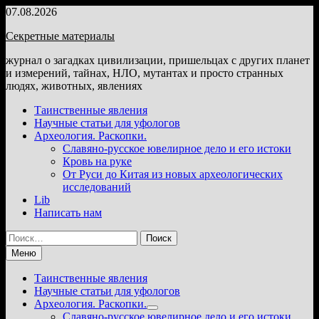
Перейти
07.08.2026
к
Секретные материалы
содержимому
журнал о загадках цивилизации, пришельцах с других планет
и измерений, тайнах, НЛО, мутантах и просто странных
людях, животных, явлениях
Таинственные явления
Научные статьи для уфологов
Археология. Раскопки.
Славяно-русское ювелирное дело и его истоки
Кровь на руке
От Руси до Китая из новых археологических
исследований
Lib
Написать нам
Найти:
Меню
Таинственные явления
Научные статьи для уфологов
Археология. Раскопки.
Показать
Славяно-русское ювелирное дело и его истоки