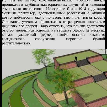
И, тем не менее, естествоиспытатели, всё-таки иногда
проникали в глубины экваториальных джунглей и находили
там немало интересного. На острове Ява в 1914 году один
местный плантатор, вдохновлённый рассказами о жившем
где-то поблизости около полутора тысяч лет назад короле
Силаванге, умевшем обращаться в тигра, решил поискать в
джунглях его дворец. Надо отметить, что поиски достаточно
быстро увенчались успехом: на вершине одного из местных
холмов удачливый фермер нашёл остатки какого-то
грандиозного сооружения, поросшие буйной
растительностью.