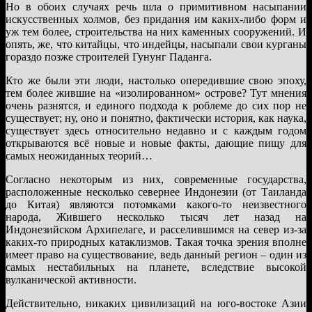
Но в обоих случаях речь шла о примитивном насыпании
искусственных холмов, без придания им каких-либо форм и
уж тем более, строительства на них каменных сооружений. И
опять, же, что китайцы, что индейцы, насыпали свои курганы
гораздо позже строителей Гунунг Паданга.
Кто же были эти люди, настолько опередившие свою эпоху,
тем более жившие на «изолированном» острове? Тут мнения
очень разнятся, и единого подхода к роблеме до сих пор не
существует; ну, оно и понятно, фактически история, как наука,
существует здесь относительно недавно и с каждым годом
открываются всё новые и новые факты, дающие пищу для
самых неожиданных теорий…
Согласно некоторым из них, современные государства,
расположенные несколько севернее Индонезии (от Таиланда
до Китая) являются потомками какого-то неизвестного
народа, Жившего несколько тысяч лет назад на
Индонезийском Архипелаге, и расселившимся на север из-за
каких-то природных катаклизмов. Такая точка зрения вполне
имеет право на существование, ведь данный регион – один из
самых нестабильных на планете, вследствие высокой
вулканической активности.
Действительно, никаких цивилизаций на юго-востоке Азии