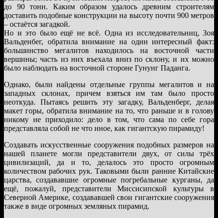
до 90 тонн. Каким образом удалось древним строителям
доставить подобные конструкции на высоту почти 900 метров
– остаётся загадкой.
Но и это было ещё не всё. Одна из исследовательниц, Зоя
Вальденбег, обратила внимание на один интересный факт:
большинство мегалитов находилось на восточной части
вершины; часть из них въехала вниз по склону, и их можно
было наблюдать на восточной стороне Гунунг Паданга.
Однако, были найдены отдельные группы мегалитов и на
западных склонах, причем взяться им там было просто
неоткуда. Пытаясь решить эту загадку, Вальденберг, делая
макет горы, обратила внимание на то, что раньше и в голову
никому не приходило: дело в том, что сама по себе гора
представляла собой не что иное, как гигантскую пирамиду!
Создавать искусственные сооружения подобных размеров на
нашей планете могли представители двух, от силы трёх
цивилизаций, да и то, делалось это просто огромным
количеством рабочих рук. Таковыми были ранние Китайские
царства, создававшие огромные погребальные курганы, да
ещё, пожалуй, представители Миссисипской культуры в
Северной Америке, создававшей свои гигантские сооружения
также в виде огромных земляных пирамид.