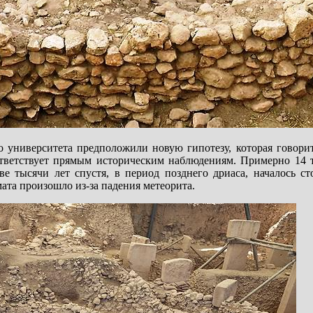
 университета предположили новую гипотезу, которая говори
ветствует прямым историческим наблюдениям. Примерно 14 т
е тысячи лет спустя, в период позднего дриаса, началось ст
ата произошло из-за падения метеорита.