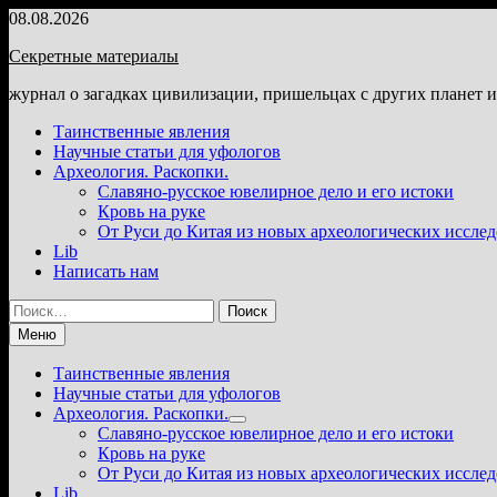
Перейти
08.08.2026
к
Секретные материалы
содержимому
журнал о загадках цивилизации, пришельцах с других планет 
Таинственные явления
Научные статьи для уфологов
Археология. Раскопки.
Славяно-русское ювелирное дело и его истоки
Кровь на руке
От Руси до Китая из новых археологических иссле
Lib
Написать нам
Найти:
Меню
Таинственные явления
Научные статьи для уфологов
Археология. Раскопки.
Показать
Славяно-русское ювелирное дело и его истоки
подменю
Кровь на руке
От Руси до Китая из новых археологических иссле
Lib