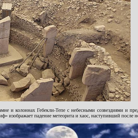
мне и колоннах Гебекли-Тепе с небесными созвездиями и пре
риф» изображает падение метеорита и хаос, наступивший после н