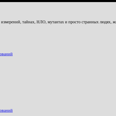
и измерений, тайнах, НЛО, мутантах и просто странных людях, 
дований
дований