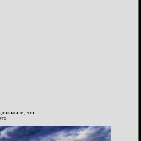
дположили, что
его.