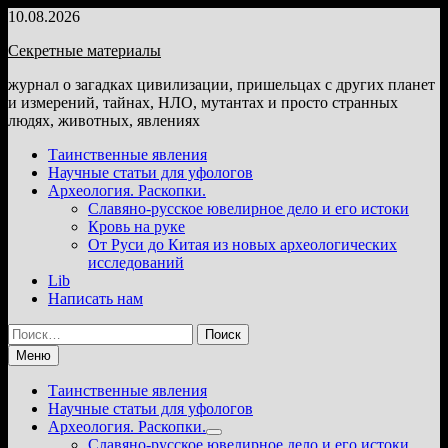
Перейти
10.08.2026
к
Секретные материалы
содержимому
журнал о загадках цивилизации, пришельцах с других планет
и измерений, тайнах, НЛО, мутантах и просто странных
людях, животных, явлениях
Таинственные явления
Научные статьи для уфологов
Археология. Раскопки.
Славяно-русское ювелирное дело и его истоки
Кровь на руке
От Руси до Китая из новых археологических
исследований
Lib
Написать нам
Найти:
Меню
Таинственные явления
Научные статьи для уфологов
Археология. Раскопки.
Показать
Славяно-русское ювелирное дело и его истоки