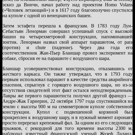
эскиз да Винчи, начал работу над проектом Homo Volans
(«Человек летающий») и в 1617 году благополучно спустился
на куполе с одной из венецианских башен.
Затем эстафета перешла к французам. В 1783 году Луи-
Себастьян Ленорман совершил успешный спуск с высокой
башни на четырехметровой конструкции, напоминавшей
зонтик. Ленорман назвал свой аппарат парашютом, от para
(против) и chute (падение). Через два года его
соотечественник Жан-Пьер Бланшар провел эксперимент на
собаке, сбросив ее на парашюте с воздушного шара.
Бланшар усовершенствовал конструкцию, отказавшись от
жесткого каркаса. Он также утверждал, что в 1793 году
первым использовал парашют в качестве средства аварийного
спасения, спрыгнув с горящего воздушного шара, но из-за
отсутствия свидетелей этот факт остался неподтвержденным.
Лавры же первого парашютиста получил другой француз —
Андре-Жак Гарнерин, 22 октября 1797 года спустившийся на
землю с высоты 900 м на семиметровом куполе собственной
конструкции. Купол с подвешенной корзиной был
прикреплен к воздушному шару, и в нужный момент аэронавт
просто перерезал крепежный фал. За одним из его следующих
прыжков, с рекордной для того времени высоты 2300 м,
наблюдал известный французский ученый Жозеф Лаланд,