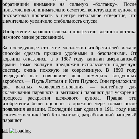
обративший внимание на сильную «болтанку». После
приземления он внимательно осмотрел конструкцию купола и
посоветовал прорезать в центре небольшое отверстие, что
значительно увеличило стабильность спуска.
Изобретение парашюта сделало профессию военного летчика
намного менее рискованной.
За последующее столетие множество изобретателей искали
способы сделать прыжки удобными и безопасными. От
корзины отказались, а в 1887 году капитан американской
армии Томас Болдуин предложил использовать подвесную
систему, очень похожую на современную. В 1890 году
очередной шаг совершили двое немецких воздушных
акробатов — Пауль Леттман и Кэти Паулюс. Они предложили
два важных усовершенствования — контейнер для
складывания парашюта и вытяжной парашют для ускорения
процесса раскрытия шелкового купола. Правда, эти
изобретения были оценены в должной мере только после
появления авиации. Последний шаг сделал в 1911 году наш
соотечественник Глеб Котельников, разработавший ранцевый
парашют.