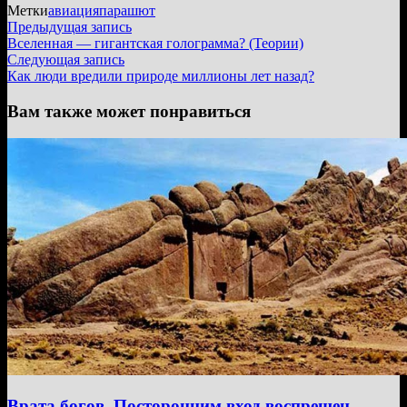
Метки
авиация
парашют
Навигация
Предыдущая
Предыдущая запись
запись:
Вселенная — гигантская голограмма? (Теории)
по
Следующая
Следующая запись
записям
запись:
Как люди вредили природе миллионы лет назад?
Вам также может понравиться
Врата богов. Посторонним вход воспрещен