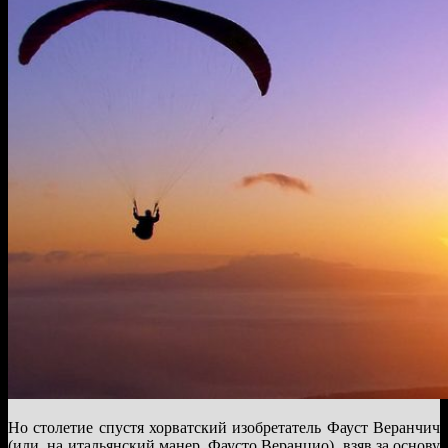
Но столетие спустя хорватский изобретатель Фауст Веранчич
(или, на итальянский манер, Фаусто Веранцио), взяв за основу