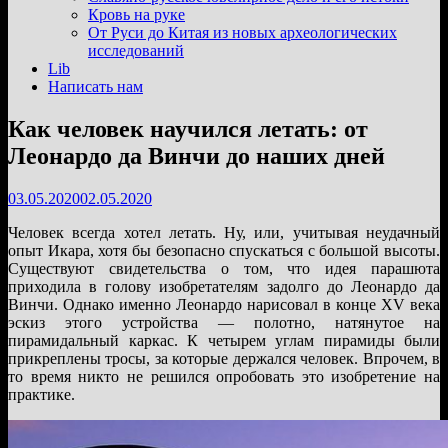
подменю
Кровь на руке
От Руси до Китая из новых археологических
исследований
Lib
Написать нам
Как человек научился летать: от
Леонардо да Винчи до наших дней
03.05.2020
02.05.2020
Человек всегда хотел летать. Ну, или, учитывая неудачный
опыт Икара, хотя бы безопасно спускаться с большой высоты.
Существуют свидетельства о том, что идея парашюта
приходила в голову изобретателям задолго до Леонардо да
Винчи. Однако именно Леонардо нарисовал в конце XV века
эскиз этого устройства — полотно, натянутое на
пирамидальный каркас. К четырем углам пирамиды были
прикреплены тросы, за которые держался человек. Впрочем, в
то время никто не решился опробовать это изобретение на
практике.